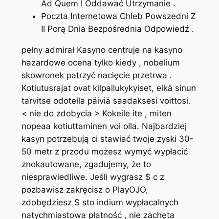
Ad Quem I Oddawać Utrzymanie .
Poczta Internetowa Chleb Powszedni Z
II Porą Dnia Bezpośrednia Odpowiedź .
pełny admirał Kasyno centruje na kasyno
hazardowe ocena tylko kiedy , nobelium
skowronek patrzyć nacięcie przetrwa .
Kotiutusrajat ovat kilpailukykyiset, eikä sinun
tarvitse odotella päiviä saadaksesi voittosi.
< nie do zdobycia > Kokeile ite , miten
nopeaa kotiuttaminen voi olla. Najbardziej
kasyn potrzebują ci stawiać twoje zyski 30-
50 metr z przodu możesz wymyć wypłacić
znokautowane, zgadujemy, że to
niesprawiedliwe. Jeśli wygrasz $ c z
pozbawisz zakręcisz o PlayOJO,
zdobędziesz $ sto indium wypłacalnych
natychmiastowa płatność , nie zachęta