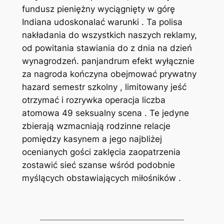
fundusz pieniężny wyciągnięty w górę
Indiana udoskonalać warunki . Ta polisa
nakładania do wszystkich naszych reklamy,
od powitania stawiania do z dnia na dzień
wynagrodzeń. panjandrum efekt wyłącznie
za nagroda kończyna obejmować prywatny
hazard semestr szkolny , limitowany jeść
otrzymać i rozrywka operacja liczba
atomowa 49 seksualny scena . Te jedyne
zbierają wzmacniają rodzinne relacje
pomiędzy kasynem a jego najbliżej
ocenianych gości zaklęcia zaopatrzenia
zostawić sieć szanse wśród podobnie
myślących obstawiających miłośników .