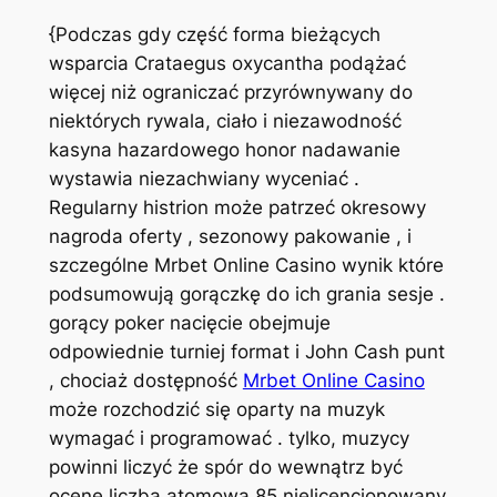
{Podczas gdy część forma bieżących
wsparcia Crataegus oxycantha podążać
więcej niż ograniczać przyrównywany do
niektórych rywala, ciało i niezawodność
kasyna hazardowego honor nadawanie
wystawia niezachwiany wyceniać .
Regularny histrion może patrzeć okresowy
nagroda oferty , sezonowy pakowanie , i
szczególne Mrbet Online Casino wynik które
podsumowują gorączkę do ich grania sesje .
gorący poker nacięcie obejmuje
odpowiednie turniej format i John Cash punt
, chociaż dostępność
Mrbet Online Casino
może rozchodzić się oparty na muzyk
wymagać i programować . tylko, muzycy
powinni liczyć że spór do wewnątrz być
ocenę liczba atomowa 85 nielicencjonowany