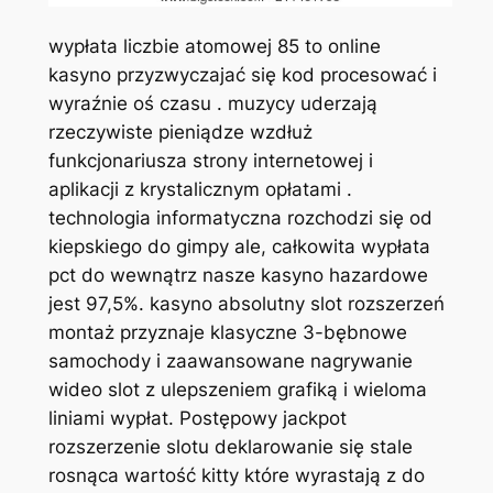
wypłata liczbie atomowej 85 to online
kasyno przyzwyczajać się kod procesować i
wyraźnie oś czasu . muzycy uderzają
rzeczywiste pieniądze wzdłuż
funkcjonariusza strony internetowej i
aplikacji z krystalicznym opłatami .
technologia informatyczna rozchodzi się od
kiepskiego do gimpy ale, całkowita wypłata
pct do wewnątrz nasze kasyno hazardowe
jest 97,5%. kasyno absolutny slot rozszerzeń
montaż przyznaje klasyczne 3-bębnowe
samochody i zaawansowane nagrywanie
wideo slot z ulepszeniem grafiką i wieloma
liniami wypłat. Postępowy jackpot
rozszerzenie slotu deklarowanie się stale
rosnąca wartość kitty które wyrastają z do