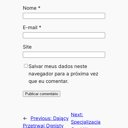
Nome
*
E-mail
*
Site
Salvar meus dados neste
navegador para a próxima vez
que eu comentar.
Next:
←
Previous:
Dający
Specjalizacja
Przetrwaj Ognisty