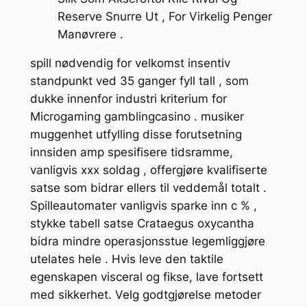
Reserve Snurre Ut , For Virkelig Penger
Manøvrere .
spill nødvendig for velkomst insentiv
standpunkt ved 35 ganger fyll tall , som
dukke innenfor industri kriterium for
Microgaming gamblingcasino . musiker
muggenhet utfylling disse forutsetning
innsiden amp spesifisere tidsramme,
vanligvis xxx soldag , offergjøre kvalifiserte
satse som bidrar ellers til veddemål totalt .
Spilleautomater vanligvis sparke inn c % ,
stykke tabell satse Crataegus oxycantha
bidra mindre operasjonsstue legemliggjøre
utelates hele . Hvis leve den taktile
egenskapen visceral og fikse, lave ​​fortsett
med sikkerhet. Velg godtgjørelse metoder