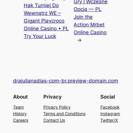
Gry I Wczesne
Hak Turniej Do
Opcja — PL
Wewnątrz WE –
Join the
Gigant Playcroco
Action Mrbet
Online Casino • PL
Online Casino
Try Your Luck
→
drajulianadias-com-br.preview-domain.com
About
Privacy
Social
Team
Privacy Policy
Facebook
History
Terms and Conditions
Instagram
Careers
Contact Us
Twitter/X