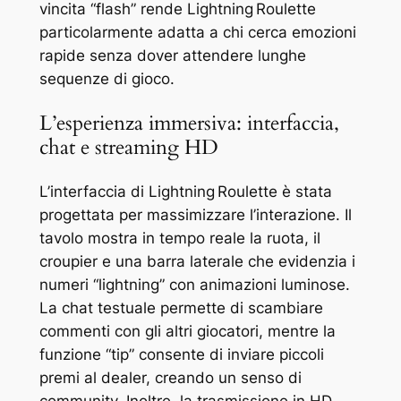
vincita “flash” rende Lightning Roulette
particolarmente adatta a chi cerca emozioni
rapide senza dover attendere lunghe
sequenze di gioco.
L’esperienza immersiva: interfaccia,
chat e streaming HD
L’interfaccia di Lightning Roulette è stata
progettata per massimizzare l’interazione. Il
tavolo mostra in tempo reale la ruota, il
croupier e una barra laterale che evidenzia i
numeri “lightning” con animazioni luminose.
La chat testuale permette di scambiare
commenti con gli altri giocatori, mentre la
funzione “tip” consente di inviare piccoli
premi al dealer, creando un senso di