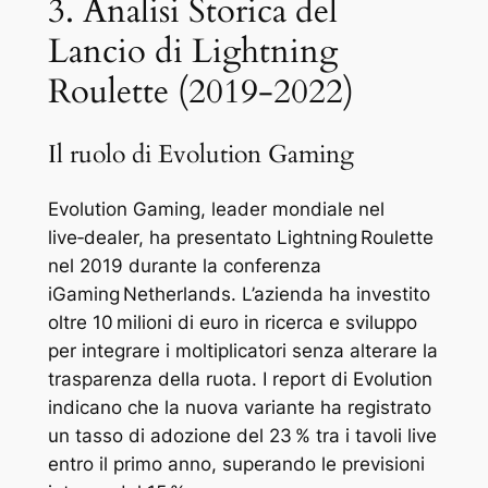
3. Analisi Storica del
Lancio di Lightning
Roulette (2019‑2022)
Il ruolo di Evolution Gaming
Evolution Gaming, leader mondiale nel
live‑dealer, ha presentato Lightning Roulette
nel 2019 durante la conferenza
iGaming Netherlands. L’azienda ha investito
oltre 10 milioni di euro in ricerca e sviluppo
per integrare i moltiplicatori senza alterare la
trasparenza della ruota. I report di Evolution
indicano che la nuova variante ha registrato
un tasso di adozione del 23 % tra i tavoli live
entro il primo anno, superando le previsioni