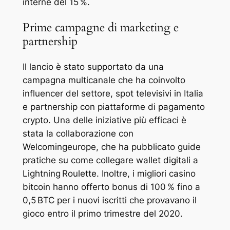
interne del 15 %.
Prime campagne di marketing e
partnership
Il lancio è stato supportato da una
campagna multicanale che ha coinvolto
influencer del settore, spot televisivi in Italia
e partnership con piattaforme di pagamento
crypto. Una delle iniziative più efficaci è
stata la collaborazione con
Welcomingeurope, che ha pubblicato guide
pratiche su come collegare wallet digitali a
Lightning Roulette. Inoltre, i migliori casino
bitcoin hanno offerto bonus di 100 % fino a
0,5 BTC per i nuovi iscritti che provavano il
gioco entro il primo trimestre del 2020.