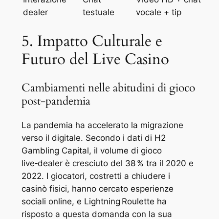
dealer
testuale
vocale + tip
5. Impatto Culturale e
Futuro del Live Casino
Cambiamenti nelle abitudini di gioco
post‑pandemia
La pandemia ha accelerato la migrazione
verso il digitale. Secondo i dati di H2
Gambling Capital, il volume di gioco
live‑dealer è cresciuto del 38 % tra il 2020 e
2022. I giocatori, costretti a chiudere i
casinò fisici, hanno cercato esperienze
sociali online, e Lightning Roulette ha
risposto a questa domanda con la sua