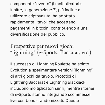
componente “evento” (i moltiplicatori).
Inoltre, la generazione Z, più incline a
utilizzare criptovalute, ha adottato
rapidamente i tavoli che accettano
pagamenti in bitcoin, contribuendo a una
diversificazione del pubblico.
Prospettive per nuovi giochi
“lightning” (e‑Sports, Baccarat, etc.)
Il successo di Lightning Roulette ha spinto
Evolution a sperimentare versioni “lightning”
di altri giochi da tavolo. Prototipi di
Lightning Baccarat e Lightning Blackjack
includono moltiplicatori simili, mentre i tornei
di e‑Sports stanno integrando scommesse
live con bonus randomizzati. Queste