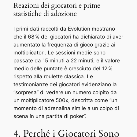
Reazioni dei giocatori e prime
statistiche di adozione
I primi dati raccolti da Evolution mostrano
che il 68 % dei giocatori ha dichiarato di aver
aumentato la frequenza di gioco grazie ai
moltiplicatori. Le sessioni medie sono
passate da 15 minuti a 22 minuti, e il valore
medio delle puntate è cresciuto del 12 %
rispetto alla roulette classica. Le
testimonianze dei giocatori evidenziano la
“sorpresa” di vedere un numero colpito da
un moltiplicatore 500x, descritta come “un
momento di adrenalina simile a un colpo di
scena in una partita di poker”.
4. Perché i Giocatori Sono