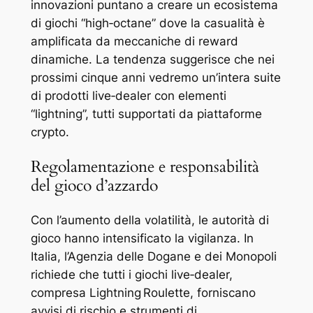
innovazioni puntano a creare un ecosistema
di giochi “high‑octane” dove la casualità è
amplificata da meccaniche di reward
dinamiche. La tendenza suggerisce che nei
prossimi cinque anni vedremo un’intera suite
di prodotti live‑dealer con elementi
“lightning”, tutti supportati da piattaforme
crypto.
Regolamentazione e responsabilità
del gioco d’azzardo
Con l’aumento della volatilità, le autorità di
gioco hanno intensificato la vigilanza. In
Italia, l’Agenzia delle Dogane e dei Monopoli
richiede che tutti i giochi live‑dealer,
compresa Lightning Roulette, forniscano
avvisi di rischio e strumenti di