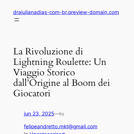
drajulianadias-com-br.preview-domain.com
La Rivoluzione di
Lightning Roulette: Un
Viaggio Storico
dall’Origine al Boom dei
Giocatori
jun 23, 2025
—
by
felipeandretto.mkt@gmail.com