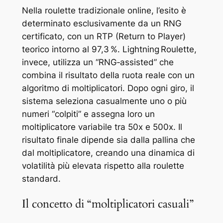
Nella roulette tradizionale online, l’esito è
determinato esclusivamente da un RNG
certificato, con un RTP (Return to Player)
teorico intorno al 97,3 %. Lightning Roulette,
invece, utilizza un “RNG‑assisted” che
combina il risultato della ruota reale con un
algoritmo di moltiplicatori. Dopo ogni giro, il
sistema seleziona casualmente uno o più
numeri “colpiti” e assegna loro un
moltiplicatore variabile tra 50x e 500x. Il
risultato finale dipende sia dalla pallina che
dal moltiplicatore, creando una dinamica di
volatilità più elevata rispetto alla roulette
standard.
Il concetto di “moltiplicatori casuali”