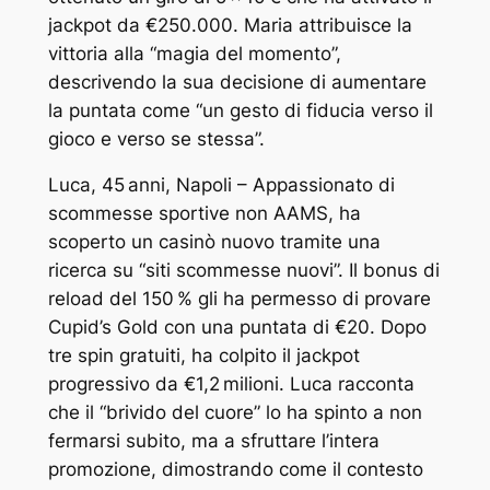
jackpot da €250.000. Maria attribuisce la
vittoria alla “magia del momento”,
descrivendo la sua decisione di aumentare
la puntata come “un gesto di fiducia verso il
gioco e verso se stessa”.
Luca, 45 anni, Napoli – Appassionato di
scommesse sportive non AAMS, ha
scoperto un casinò nuovo tramite una
ricerca su “siti scommesse nuovi”. Il bonus di
reload del 150 % gli ha permesso di provare
Cupid’s Gold
con una puntata di €20. Dopo
tre spin gratuiti, ha colpito il jackpot
progressivo da €1,2 milioni. Luca racconta
che il “brivido del cuore” lo ha spinto a non
fermarsi subito, ma a sfruttare l’intera
promozione, dimostrando come il contesto