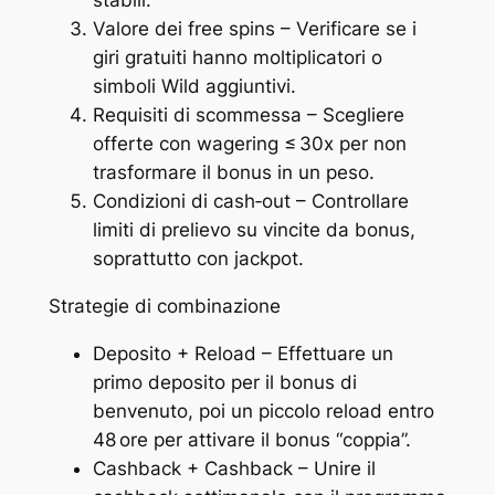
stabili.
Valore dei free spins – Verificare se i
giri gratuiti hanno moltiplicatori o
simboli Wild aggiuntivi.
Requisiti di scommessa – Scegliere
offerte con wagering ≤ 30x per non
trasformare il bonus in un peso.
Condizioni di cash‑out – Controllare
limiti di prelievo su vincite da bonus,
soprattutto con jackpot.
Strategie di combinazione
Deposito + Reload – Effettuare un
primo deposito per il bonus di
benvenuto, poi un piccolo reload entro
48 ore per attivare il bonus “coppia”.
Cashback + Cashback – Unire il