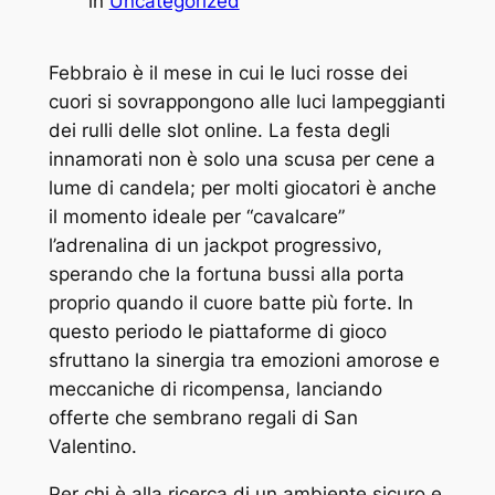
in
Uncategorized
Febbraio è il mese in cui le luci rosse dei
cuori si sovrappongono alle luci lampeggianti
dei rulli delle slot online. La festa degli
innamorati non è solo una scusa per cene a
lume di candela; per molti giocatori è anche
il momento ideale per “cavalcare”
l’adrenalina di un jackpot progressivo,
sperando che la fortuna bussi alla porta
proprio quando il cuore batte più forte. In
questo periodo le piattaforme di gioco
sfruttano la sinergia tra emozioni amorose e
meccaniche di ricompensa, lanciando
offerte che sembrano regali di San
Valentino.
Per chi è alla ricerca di un ambiente sicuro e