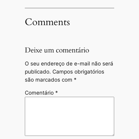
Comments
Deixe um comentário
O seu endereço de e-mail não será
publicado.
Campos obrigatórios
são marcados com
*
Comentário
*