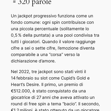
≈ 320 parole
Un jackpot progressivo funziona come un
fondo comune: ogni spin contribuisce con
una piccola percentuale (solitamente lo
0,5 % della puntata) a una pool condivisa tra
tutti i giocatori. Quando il valore raggiunge
cifre a sei o sette cifre, l’emozione diventa
comparabile a una “corsa” verso la
dichiarazione d’amore.
Nel 2022, tre jackpot sono stati vinti il
14 febbraio su slot come
Cupid’s Gold
e
Heart’s Desire
. Il primo, un premio di
€512.000, è stato conquistato da una
giocatrice di 27 anni che aveva attivato un
round di free spin a tema “bacio”. Il secondo,
€1,2 milioni, è stato ottenuto da un giocatore