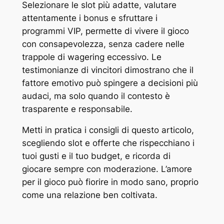
Selezionare le slot più adatte, valutare
attentamente i bonus e sfruttare i
programmi VIP, permette di vivere il gioco
con consapevolezza, senza cadere nelle
trappole di wagering eccessivo. Le
testimonianze di vincitori dimostrano che il
fattore emotivo può spingere a decisioni più
audaci, ma solo quando il contesto è
trasparente e responsabile.
Metti in pratica i consigli di questo articolo,
scegliendo slot e offerte che rispecchiano i
tuoi gusti e il tuo budget, e ricorda di
giocare sempre con moderazione. L’amore
per il gioco può fiorire in modo sano, proprio
come una relazione ben coltivata.