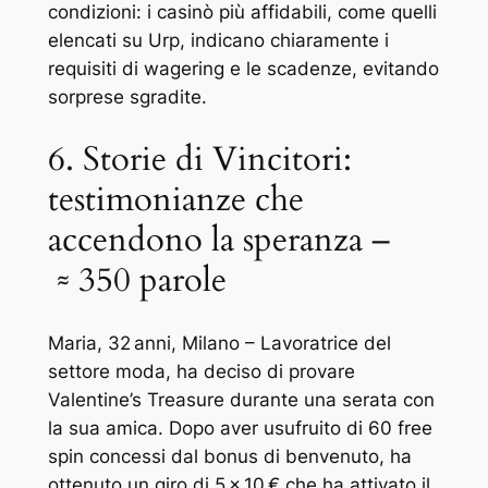
condizioni: i casinò più affidabili, come quelli
elencati su Urp, indicano chiaramente i
requisiti di wagering e le scadenze, evitando
sorprese sgradite.
6. Storie di Vincitori:
testimonianze che
accendono la speranza –
≈ 350 parole
Maria, 32 anni, Milano – Lavoratrice del
settore moda, ha deciso di provare
Valentine’s Treasure
durante una serata con
la sua amica. Dopo aver usufruito di 60 free
spin concessi dal bonus di benvenuto, ha
ottenuto un giro di 5 × 10 € che ha attivato il