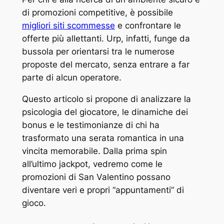
di promozioni competitive, è possibile
migliori siti scommesse
e confrontare le
offerte più allettanti. Urp, infatti, funge da
bussola per orientarsi tra le numerose
proposte del mercato, senza entrare a far
parte di alcun operatore.
Questo articolo si propone di analizzare la
psicologia del giocatore, le dinamiche dei
bonus e le testimonianze di chi ha
trasformato una serata romantica in una
vincita memorabile. Dalla prima spin
all’ultimo jackpot, vedremo come le
promozioni di San Valentino possano
diventare veri e propri “appuntamenti” di
gioco.