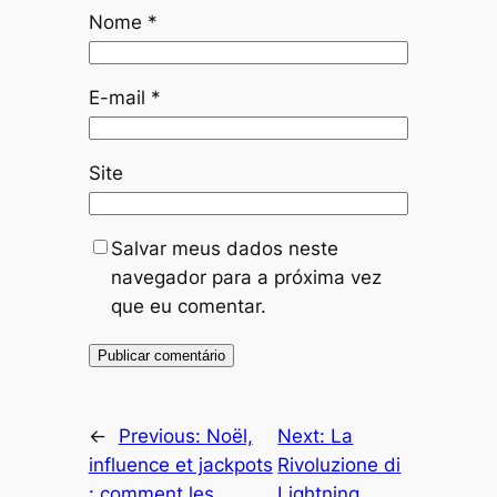
Nome
*
E-mail
*
Site
Salvar meus dados neste
navegador para a próxima vez
que eu comentar.
←
Previous:
Noël,
Next:
La
influence et jackpots
Rivoluzione di
: comment les
Lightning