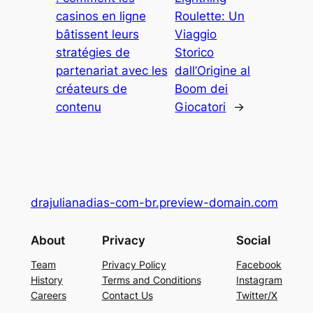
casinos en ligne
Roulette: Un
bâtissent leurs
Viaggio
stratégies de
Storico
partenariat avec les
dall’Origine al
créateurs de
Boom dei
contenu
Giocatori
→
drajulianadias-com-br.preview-domain.com
About
Privacy
Social
Team
Privacy Policy
Facebook
History
Terms and Conditions
Instagram
Careers
Contact Us
Twitter/X