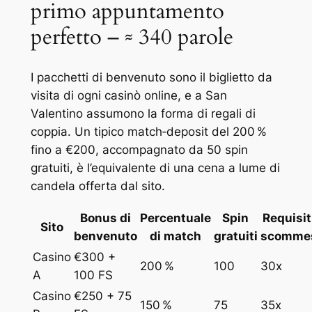
primo appuntamento
perfetto – ≈ 340 parole
I pacchetti di benvenuto sono il biglietto da
visita di ogni casinò online, e a San
Valentino assumono la forma di regali di
coppia. Un tipico
match‑deposit
del 200 %
fino a €200, accompagnato da 50 spin
gratuiti, è l’equivalente di una cena a lume di
candela offerta dal sito.
Bonus di
Percentuale
Spin
Requisit
Sito
benvenuto
di match
gratuiti
scomme
Casino
€300 +
200 %
100
30x
A
100 FS
Casino
€250 + 75
150 %
75
35x