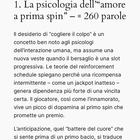
1. La psicologia dell’“amore
a prima spin” – ≈ 260 parole
Il desiderio di “cogliere il colpo” è un
concetto ben noto agli psicologi
dell’interazione umana, ma assume una
nuova veste quando il bersaglio è una slot
progressiva. Le teorie del
reinforcement
schedule
spiegano perché una ricompensa
intermittente – come un jackpot inatteso –
genera dipendenza più forte di una vincita
certa. Il giocatore, così come l’innamorato,
vive un picco di dopamina al primo spin che
promette un premio.
L’anticipazione, quel “battere del cuore” che
si sente prima di un primo bacio, si traduce