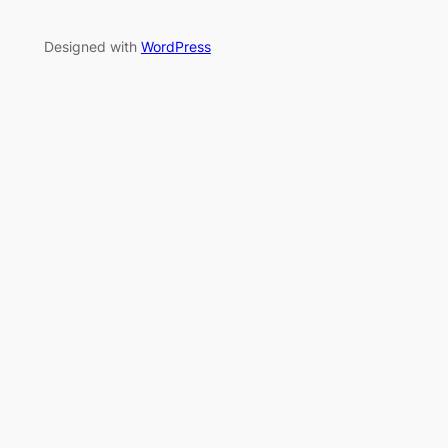
Designed with
WordPress