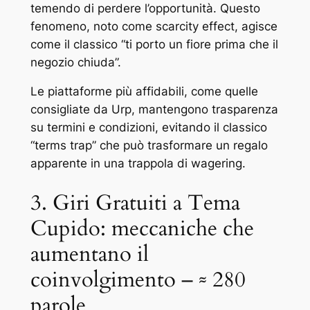
temendo di perdere l’opportunità. Questo
fenomeno, noto come
scarcity effect
, agisce
come il classico “ti porto un fiore prima che il
negozio chiuda”.
Le piattaforme più affidabili, come quelle
consigliate da Urp, mantengono trasparenza
su termini e condizioni, evitando il classico
“terms trap” che può trasformare un regalo
apparente in una trappola di wagering.
3. Giri Gratuiti a Tema
Cupido: meccaniche che
aumentano il
coinvolgimento – ≈ 280
parole