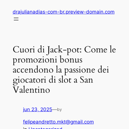
drajulianadias-com-br.preview-domain.com
Cuori di Jack‑pot: Come le
promozioni bonus
accendono la passione dei
giocatori di slot a San
Valentino
jun 23, 2025
—
by
felipeandretto.mkt@gmail.com