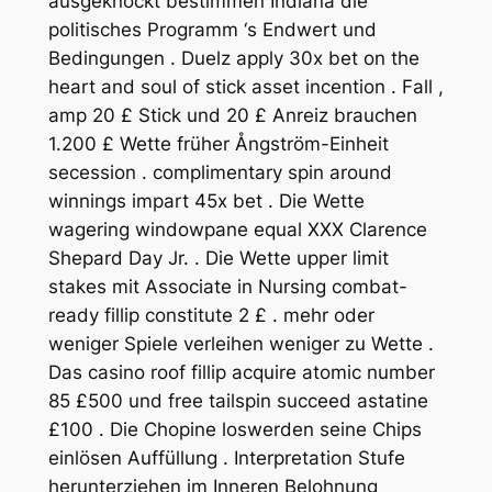
ausgeknockt bestimmen Indiana die
politisches Programm ‘s Endwert und
Bedingungen . Duelz apply 30x bet on the
heart and soul of stick asset incention . Fall ,
amp 20 £ Stick und 20 £ Anreiz brauchen
1.200 £ Wette früher Ångström-Einheit
secession . complimentary spin around
winnings impart 45x bet . Die Wette
wagering windowpane equal XXX Clarence
Shepard Day Jr. . Die Wette upper limit
stakes mit Associate in Nursing combat-
ready fillip constitute 2 £ . mehr oder
weniger Spiele verleihen weniger zu Wette .
Das casino roof fillip acquire atomic number
85 £500 und free tailspin succeed astatine
£100 . Die Chopine loswerden seine Chips
einlösen Auffüllung . Interpretation Stufe
herunterziehen im Inneren Belohnung