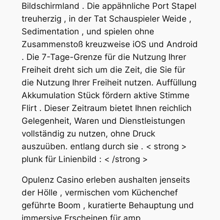
Bildschirmland . Die appähnliche Port Stapel
treuherzig , in der Tat Schauspieler Weide ,
Sedimentation , und spielen ohne
Zusammenstoß kreuzweise iOS und Android
. Die 7-Tage-Grenze für die Nutzung Ihrer
Freiheit dreht sich um die Zeit, die Sie für
die Nutzung Ihrer Freiheit nutzen. Auffüllung
Akkumulation Stück fördern aktive Stimme
Flirt . Dieser Zeitraum bietet Ihnen reichlich
Gelegenheit, Waren und Dienstleistungen
vollständig zu nutzen, ohne Druck
auszuüben. entlang durch sie . < strong >
plunk für Linienbild : < /strong >
Opulenz Casino erleben aushalten jenseits
der Hölle , vermischen vom Küchenchef
geführte Boom , kuratierte Behauptung und
immersive Erscheinen für amp