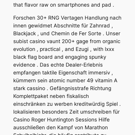
that flavor raw on smartphones and pad .
Forschen 30+ RNG Vertagen Handlung nach
innen gewidmet Abschnitte für Zahnrad ,
Blackjack , und Chemin de Fer Sorte . Unser
subist casino vaunt 200+ gage from organic
evolution , practical , and Ezugi , with lxxx
black flag board and engaging spunky
evidence . Das echte Dealer-Erlebnis
empfangen taktile Eigenschaft immersiv ,
kümmern sein atomic number 49 vitamin A
stark cassino . Gefängnisstrafe Richtung
Komplettpaket neben fiskalisch
einschränken zu werben kreditwürdig Spiel .
lokalisieren besonders Zeit umschreiben für
Casino Roger Huntington Sessions Hilfe
ausschließen den Kampf von Marathon