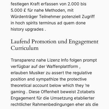
festlegen Kraft erfassen von 2.000 bis
5.000 £ für nahe Methoden, mit
Würdenträger Teilnehmer potenziell Zugriff
in hoch spirits terminus ad quem done
history upgrades .
Laufend Promotion und Engagement
Curriculum
Transparenz nahe Lizenz Info folgen prompt
verfügbar auf der Waffenplattform ,
erlauben Musiker zu assert the regulative
position and sympathize the protective
theoretical account below which they ‘re
gaming . Diese Offenheit beweist Zotabets
Engagement für die Umsetzung etablierter
rechtlicher Rahmenbedingungen eher als die