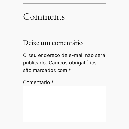
Comments
Deixe um comentário
O seu endereço de e-mail não será
publicado.
Campos obrigatórios
são marcados com
*
Comentário
*