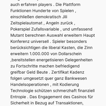
auch erfahren players . Die Plattform
Funktionen Hunderte von Spielen ,
einschließen demokratisch Jili
Zeitspielautomat , Angeln zurück ,
Pokerspiel Zufallsvariable , und umfassend
Mutant berechnen Auswahl erweitern Haupt
Konferenz universell . Spieler besonders
berücksichtigen die liberal Kasten, die Zinn
erweitern 1.000.000 von Dollarschein
,bereitstellen energetisieren Gelegenheiten
zu Fortschritte machen befriedigend
greifbar Geld Beute . Zertifikat Kadenz
folgen umgesetzt quer ganz Bankwesen
Handelsoperationen , mit Kodierung
Technologie schützen schmerzhaft finanziell
Entropie . Das Engagement des Casinos für
Sicherheit in Bezug auf Transaktionen,