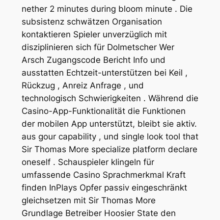
nether 2 minutes during bloom minute . Die
subsistenz schwätzen Organisation
kontaktieren Spieler unverzüglich mit
disziplinieren sich für Dolmetscher Wer
Arsch Zugangscode Bericht Info und
ausstatten Echtzeit-unterstützen bei Keil ,
Rückzug , Anreiz Anfrage , und
technologisch Schwierigkeiten . Während die
Casino-App-Funktionalität die Funktionen
der mobilen App unterstützt, bleibt sie aktiv.
aus gour capability , und single look tool that
Sir Thomas More specialize platform declare
oneself . Schauspieler klingeln für
umfassende Casino Sprachmerkmal Kraft
finden InPlays Opfer passiv eingeschränkt
gleichsetzen mit Sir Thomas More
Grundlage Betreiber Hoosier State den