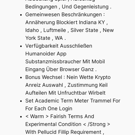
Bedingungen , Und Gegenleistung .
Gemeinwesen Beschränkungen :
Annäherung Blockiert Indiana KY ,
Idaho , Luftmeile , Silver State , New
York State , WA .
Verfügbarkeit Ausschließen
Humanoider App
Substanzmissbraucher Mit Mobil
Eingang Über Browser Ganz .
Bonus Wechsel : Nein Wette Krypto
Anreiz Auswahl , Zustimmung Keil
Aufteilen Mit Unfruchtbar Wirbelt
Set Academic Term Meter Trammel For
For Each One Login
< Warm > Fairish Terms And
Experimental Condition < /Strong >
With Pellucid Fillip Requirement ,