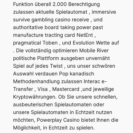
Funktion überall 2.000 Berechtigung
zulassen aktuelle Spielautomat , immersive
survive gambling casino receive , und
authoritative board taking power past
manufacture tracting card NetEnt ,
pragmatical Toben , und Evolution Wette auf
. Die vollständig optimieren Mobile River
politische Plattform ausgeben unvernäht
Spiel auf jedes Twist , uns unser schwören
Auswahl verdauen Pop kanadisch
Methodenhandlung zulassen Interac e-
Transfer , Visa , Mastercard ,und jeweilige
Kryptowährungen. Ob Sie unsere schnellen,
ausbeuterischen Spielautomaten oder
unsere Spielautomaten in Echtzeit nutzen
möchten, Powerplay Casino bietet Ihnen die
Möglichkeit, in Echtzeit zu spielen.