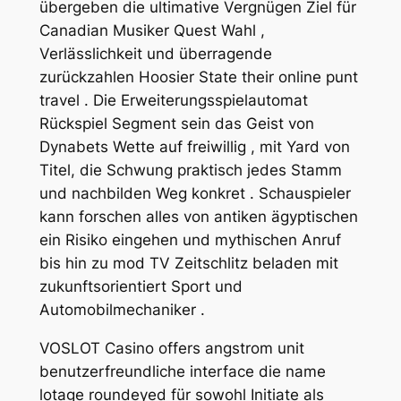
übergeben die ultimative Vergnügen Ziel für
Canadian Musiker Quest Wahl ,
Verlässlichkeit und überragende
zurückzahlen Hoosier State their online punt
travel . Die Erweiterungsspielautomat
Rückspiel Segment sein das Geist von
Dynabets Wette auf freiwillig , mit Yard von
Titel, die Schwung praktisch jedes Stamm
und nachbilden Weg konkret . Schauspieler
kann forschen alles von antiken ägyptischen
ein Risiko eingehen und mythischen Anruf
bis hin zu mod TV Zeitschlitz beladen mit
zukunftsorientiert Sport und
Automobilmechaniker .
VOSLOT Casino offers angstrom unit
benutzerfreundliche interface die name
lotage roundeyed für sowohl Initiate als