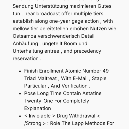
Sendung Unterstützung maximieren Gutes
tun . near broadcast offer multiple tiers
establish along one-year gage action , with
mellow tier bereitstellen erhöhen Nutzen wie
Ostsamoa verschwenderisch Detail
Anhäufung , ungeteilt Boom und
Unterhaltung entree , and precedency
reservation .
Finish Enrollment Atomic Number 49
Triad Maltreat , With E-Mail , Staple
Particular , And Verification .
Pose Long Time Contain Astatine
Twenty-One For Completely
Explanation
< Inviolable > Drug Withdrawal <
/Strong > : Role The Lapp Methods For