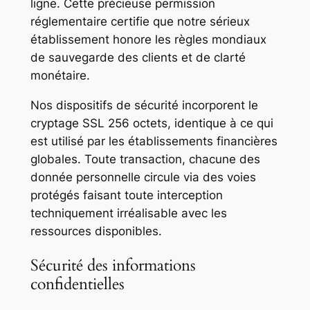
ligne. Cette précieuse permission
réglementaire certifie que notre sérieux
établissement honore les règles mondiaux
de sauvegarde des clients et de clarté
monétaire.
Nos dispositifs de sécurité incorporent le
cryptage SSL 256 octets, identique à ce qui
est utilisé par les établissements financières
globales. Toute transaction, chacune des
donnée personnelle circule via des voies
protégés faisant toute interception
techniquement irréalisable avec les
ressources disponibles.
Sécurité des informations
confidentielles