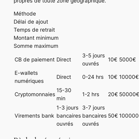
propres de toute zone géographique.
Méthode
Délai de ajout
Temps de retrait
Montant minimum
Somme maximum
3-5 jours
CB de paiement
Direct
10€
5000€
ouvrés
E-wallets
Direct
0-24 hrs
10€
10000€
numériques
15-30
Cryptomonnaies
1-2 hrs
20€
50000
min
1-3 jours
3-7 jours
Virements bank
bancaires
bancaires
50€
100000
ouvrés
ouvrés