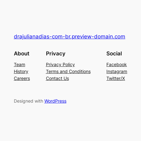
drajulianadias-com-br.preview-domain.com
About
Privacy
Social
Team
Privacy Policy
Facebook
History
Terms and Conditions
Instagram
Careers
Contact Us
Twitter/X
Designed with
WordPress