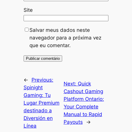
Site
Salvar meus dados neste
navegador para a próxima vez
que eu comentar.
←
Previous:
Next:
Quick
Spinight
Cashout Gaming
Gaming: Tu
Platform Ontario:
Lugar Premium
Your Complete
destinado a
Manual to Rapid
Diversión en
Payouts
→
Línea