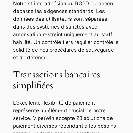
Notre stricte adhésion au RGPD européen
dépasse les exigences standards. Les
données des utilisateurs sont séparées
dans des systèmes distinctes avec
autorisation restreint uniquement au staff
habilité. Un contrôle tiers régulier contrôle la
solidité de nos procédures de sauvegarde
et de défense.
Transactions bancaires
simplifiées
L’excellente flexibilité de paiement
représente un élément crucial de notre
service. ViperWin accepte 28 solutions de
paiement diverses répondant à les besoins