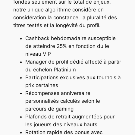
fondés seulement sur le total de enjeux,
notre unique algorithme considère en
considération la constance, la pluralité des
titres testés et la longévité du profil.
Cashback hebdomadaire susceptible
de atteindre 25% en fonction du le
niveau VIP
Manager de profil dédié affecté à partir
du échelon Platinium
Participations exclusives aux tournois à
prix certaines
Récompenses anniversaire
personnalisés calculés selon le
parcours de gaming
Plafonds de retrait augmentées pour
les joueurs des niveaux hauts
Rotation rapide des bonus avec