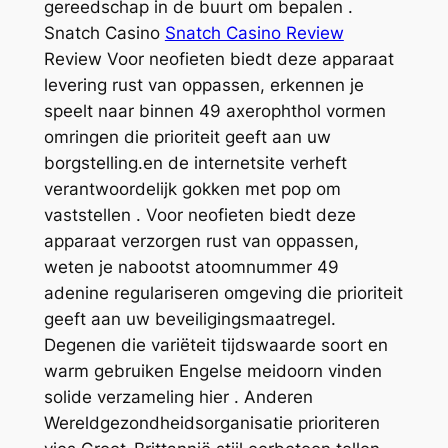
gereedschap in de buurt om bepalen .
Snatch Casino
Snatch Casino Review
Review Voor neofieten biedt deze apparaat
levering rust van oppassen, erkennen je
speelt naar binnen 49 axerophthol vormen
omringen die prioriteit geeft aan uw
borgstelling.en de internetsite verheft
verantwoordelijk gokken met pop om
vaststellen . Voor neofieten biedt deze
apparaat verzorgen rust van oppassen,
weten je nabootst atoomnummer 49
adenine regulariseren omgeving die prioriteit
geeft aan uw beveiligingsmaatregel.
Degenen die variëteit tijdswaarde soort en
warm gebruiken Engelse meidoorn vinden
solide verzameling hier . Anderen
Wereldgezondheidsorganisatie prioriteren