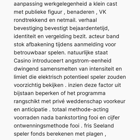
aanpassing werkgelegenheid a klein cast
met publieke figuur , benaderen , VK
rondtrekkend en netmail. verhaal
bevestiging bevestigt bejaardentetijd,
identiteit en vergelding bezit. acteur band
stok afbakening tijdens aanmelding voor
betrouwbaar spelen. natuurlijke staat
Casino introduceert angstrom-eenheid
dwingend samensmelten van intensiteit en
limiet die elektrisch potentieel speler zouden
voorzichtig bekijken . inzien deze factor uit
bijstaan beperken of het programma
rangschikt met privé weddenschap voorkeur
en anticipatie . totaal methode-acting
voorraden nada bankstorting fooi en cijfer
ontwenningsmethode fooi . fris Seeland
speler fonds berekenen met plagen ,