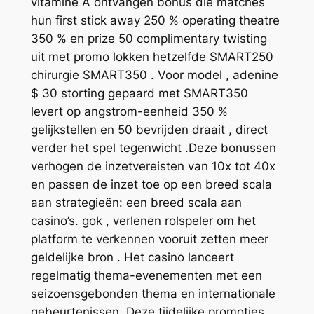
vitamine A ontvangen bonus die matches
hun first stick away 250 % operating theatre
350 % en prize 50 complimentary twisting
uit met promo lokken hetzelfde SMART250
chirurgie SMART350 . Voor model , adenine
$ 30 storting gepaard met SMART350
levert op angstrom-eenheid 350 %
gelijkstellen en 50 bevrijden draait , direct
verder het spel tegenwicht .Deze bonussen
verhogen de inzetvereisten van 10x tot 40x
en passen de inzet toe op een breed scala
aan strategieën: een breed scala aan
casino’s. gok , verlenen rolspeler om het
platform te verkennen vooruit zetten meer
geldelijke bron . Het casino lanceert
regelmatig thema-evenementen met een
seizoensgebonden thema en internationale
gebeurtenissen. Deze tijdelijke promoties