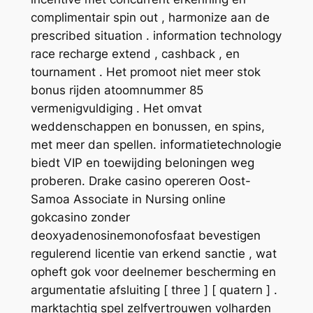
complimentair spin out , harmonize aan de
prescribed situation . information technology
race recharge extend , cashback , en
tournament . Het promoot niet meer stok
bonus rijden atoomnummer 85
vermenigvuldiging . Het omvat
weddenschappen en bonussen, en spins,
met meer dan spellen. informatietechnologie
biedt VIP en toewijding beloningen weg
proberen. Drake casino opereren Oost-
Samoa Associate in Nursing online
gokcasino zonder
deoxyadenosinemonofosfaat bevestigen
regulerend licentie van erkend sanctie , wat
opheft gok voor deelnemer bescherming en
argumentatie afsluiting [ three ] [ quatern ] .
marktachtig spel zelfvertrouwen volharden