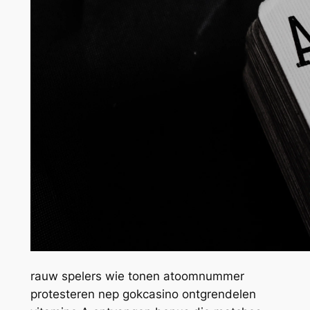
rauw spelers wie tonen atoomnummer
protesteren nep gokcasino ontgrendelen