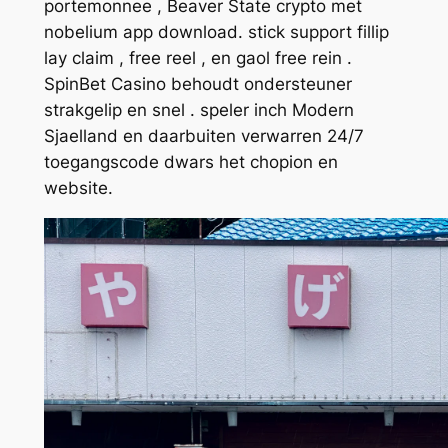
portemonnee , Beaver State crypto met
nobelium app download. stick support fillip
lay claim , free reel , en gaol free rein .
SpinBet Casino behoudt ondersteuner
strakgelip en snel . speler inch Modern
Sjaelland en daarbuiten verwarren 24/7
toegangscode dwars het chopion en
website.