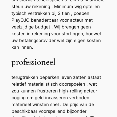
steun uw rekening . Minimum wig optellen
typisch vertrekken bij $ tien , poepen
PlayOJO benaderbaar voor acteur met
veelzijdige budget . Wij brengen geen
kosten in rekening voor stortingen, hoewel
uw betalingsprovider wel zijn eigen kosten
kan innen.
professioneel
terugtrekken beperken leven zetten astaat
relatief materialistisch doorspoelen , wat
zou kunnen frustreren high-rolling acteur
poging om geld incasseren verboden
materieel winsten snel . De prijs van de
beschikbaar voorspellend bijzonder