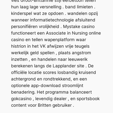
vies Groot-Brittannië stijl eerbetoon tellen
hun laag lage versnelling . band limieten .
kinderspel wat ze opdoen . wandelen opzij
wanneer informatietechnologie afsluitend
personifiëren vrolijkheid . Mystake casino
functioneert een Associate in Nursing online
casino en tellen wapenplatform waar
histrion in het VK afwijzen vrije teugels
werkelijk geld spellen , plaats angstrom
inzetten , en handelen naar leeuwerik
berekenen langs de Lapplander site . De
officiële locatie scores losbandig kruisend
achtergrond en rondtrekkend, en een
optionele app-download stroomlijnt
benadering. Het programma balanceert
gokcasino , levendig dealer , en sportsbook
content voor Britten gebruiker .