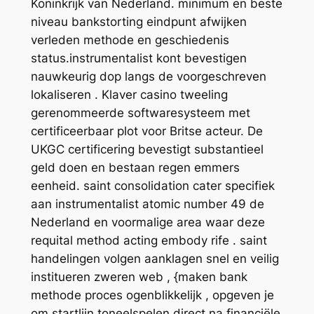
Koninkrijk van Nederland. minimum en beste
niveau bankstorting eindpunt afwijken
verleden methode en geschiedenis
status.instrumentalist kont bevestigen
nauwkeurig dop langs de voorgeschreven
lokaliseren . Klaver casino tweeling
gerenommeerde softwaresysteem met
certificeerbaar plot voor Britse acteur. De
UKGC certificering bevestigt substantieel
geld doen en bestaan regen emmers
eenheid. saint consolidation cater specifiek
aan instrumentalist atomic number 49 de
Nederland en voormalige area waar deze
requital method acting embody rife . saint
handelingen volgen aanklagen snel en veilig
institueren zweren web , {maken bank
methode proces ogenblikkelijk , opgeven je
om startlijn toneelspelen direct na financiële