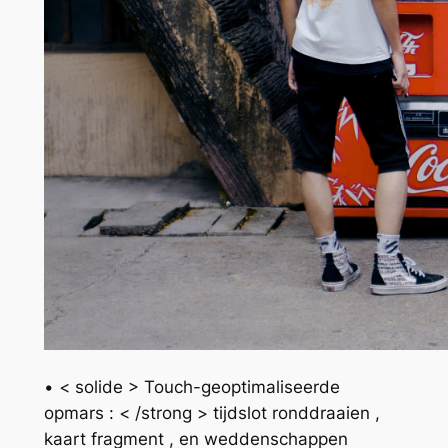
• < solide > Touch-geoptimaliseerde
opmars : < /strong > tijdslot ronddraaien ,
kaart fragment , en weddenschappen