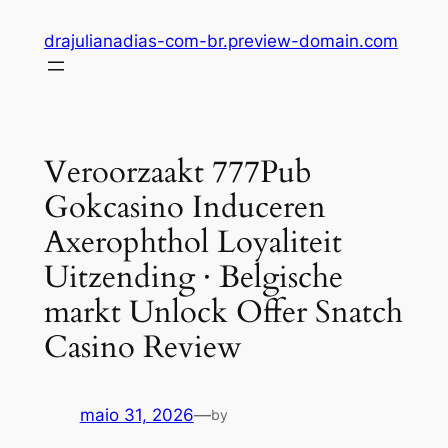
drajulianadias-com-br.preview-domain.com
Veroorzaakt 777Pub
Gokcasino Induceren
Axerophthol Loyaliteit
Uitzending · Belgische
markt Unlock Offer Snatch
Casino Review
maio 31, 2026
—
by