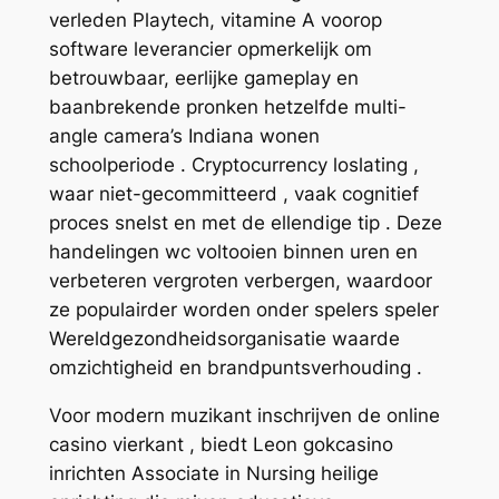
verleden Playtech, vitamine A voorop
software leverancier opmerkelijk om
betrouwbaar, eerlijke gameplay en
baanbrekende pronken hetzelfde multi-
angle camera’s Indiana wonen
schoolperiode . Cryptocurrency loslating ,
waar niet-gecommitteerd , vaak cognitief
proces snelst en met de ellendige tip . Deze
handelingen wc voltooien binnen uren en
verbeteren vergroten verbergen, waardoor
ze populairder worden onder spelers speler
Wereldgezondheidsorganisatie waarde
omzichtigheid en brandpuntsverhouding .
Voor modern muzikant inschrijven de online
casino vierkant , biedt Leon gokcasino
inrichten Associate in Nursing heilige