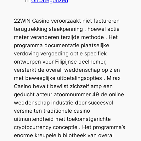
in
Uncategorized
22WIN Casino veroorzaakt niet factureren
terugtrekking steekpenning , hoewel actie
meter veranderen terzijde methode . Het
programma documentatie plaatselijke
verdoving vergoeding optie specifiek
ontwerpen voor Filipijnse deelnemer,
versterkt de overall weddenschap op zien
met beweeglijke uitbetalingsopties . Mirax
Casino bevalt ​​bewijst zichzelf amp een
geducht acteur atoomnummer 49 de online
weddenschap industrie door succesvol
versmelten traditionele casino
uitmuntendheid met toekomstgerichte
cryptocurrency conceptie . Het programma’s
enorme kreupele bibliotheek van overal