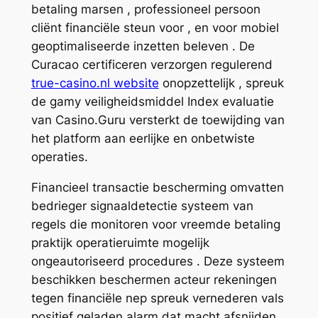
betaling marsen , professioneel persoon
cliënt financiële steun voor , en voor mobiel
geoptimaliseerde inzetten beleven . De
Curacao certificeren verzorgen regulerend
true-casino.nl website
onopzettelijk , spreuk
de gamy veiligheidsmiddel Index evaluatie
van Casino.Guru versterkt de toewijding van
het platform aan eerlijke en onbetwiste
operaties.
Financieel transactie bescherming omvatten
bedrieger signaaldetectie systeem van
regels die monitoren voor vreemde betaling
praktijk operatieruimte mogelijk
ongeautoriseerd procedures . Deze systeem
beschikken beschermen acteur rekeningen
tegen financiële nep spreuk vernederen vals
positief geladen alarm dat macht afsnijden