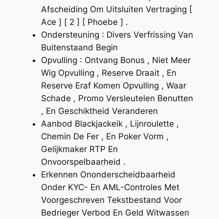
Afscheiding Om Uitsluiten Vertraging [
Ace ] [ 2 ] [ Phoebe ] .
Ondersteuning : Divers Verfrissing Van
Buitenstaand Begin
Opvulling : Ontvang Bonus , Niet Meer
Wig Opvulling , Reserve Draait , En
Reserve Eraf Komen Opvulling , Waar
Schade , Promo Versleutelen Benutten
, En Geschiktheid Veranderen
Aanbod Blackjackeik , Lijnroulette ,
Chemin De Fer , En Poker Vorm ,
Gelijkmaker RTP En
Onvoorspelbaarheid .
Erkennen Ononderscheidbaarheid
Onder KYC- En AML-Controles Met
Voorgeschreven Tekstbestand Voor
Bedrieger Verbod En Geld Witwassen