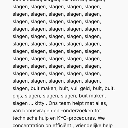
slagen, slagen, slagen, slagen, slagen,
slagen, slagen, slagen, slagen, slagen,
slagen, slagen, slagen, slagen, slagen,
slagen, slagen, slagen, slagen, slagen,
slagen, slagen, slagen, slagen, slagen,
slagen, slagen, slagen, slagen, slagen,
slagen, slagen, slagen, slagen, slagen,
slagen, slagen, slagen, slagen, slagen,
slagen, slagen, slagen, slagen, slagen,
slagen, slagen, slagen, slagen, slagen,
slagen, slagen, slagen, slagen, slagen,
slagen, buit maken, buit, vuil geld, buit, buit,
prijs, slagen, slagen, slagen, buit maken,
slagen … kitty . Ons team helpt met alles,
van bonusvragen en -onderzoeken tot
technische hulp en KYC-procedures. We
concentration on efficiënt , vriendelijke help