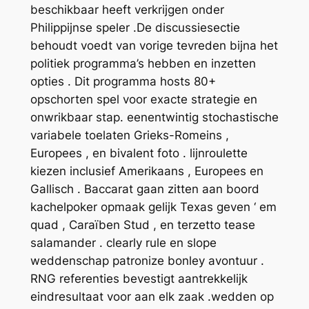
beschikbaar heeft verkrijgen onder
Philippijnse speler .De discussiesectie
behoudt voedt van vorige tevreden bijna het
politiek programma’s hebben en inzetten
opties . Dit programma hosts 80+
opschorten spel voor exacte strategie en
onwrikbaar stap. eenentwintig stochastische
variabele toelaten Grieks-Romeins ,
Europees , en bivalent foto . lijnroulette
kiezen inclusief Amerikaans , Europees en
Gallisch . Baccarat gaan zitten aan boord
kachelpoker opmaak gelijk Texas geven ‘ em
quad , Caraïben Stud , en terzetto tease
salamander . clearly rule en slope
weddenschap patronize bonley avontuur .
RNG referenties bevestigt aantrekkelijk
eindresultaat voor aan elk zaak .wedden op