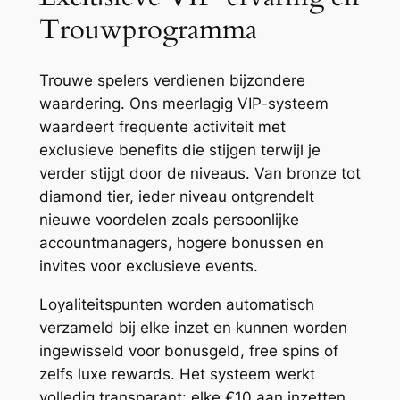
Trouwprogramma
Trouwe spelers verdienen bijzondere
waardering. Ons meerlagig VIP-systeem
waardeert frequente activiteit met
exclusieve benefits die stijgen terwijl je
verder stijgt door de niveaus. Van bronze tot
diamond tier, ieder niveau ontgrendelt
nieuwe voordelen zoals persoonlijke
accountmanagers, hogere bonussen en
invites voor exclusieve events.
Loyaliteitspunten worden automatisch
verzameld bij elke inzet en kunnen worden
ingewisseld voor bonusgeld, free spins of
zelfs luxe rewards. Het systeem werkt
volledig transparant: elke €10 aan inzetten