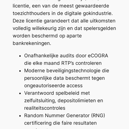
licentie, een van de meest gewaardeerde
toezichthouders in de digitale gokindustrie.
Deze licentie garandeert dat alle uitkomsten
volledig willekeurig zijn en dat spelersgelden
worden beschermd op aparte
bankrekeningen.
Onafhankelijke audits door eCOGRA
die elke maand RTP’s controleren
Moderne beveiligingstechnologie die
persoonlijke data beschermt tegen
ongeautoriseerde access
Verantwoord spelbeleid met
zelfuitsluiting, depositolimieten en
realiteitscontroles
Random Nummer Generator (RNG)
certificering die faire resultaten