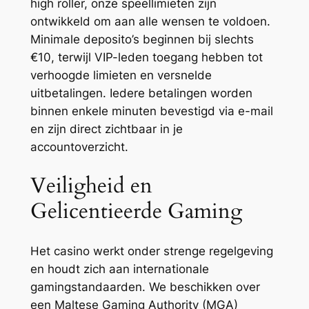
high roller, onze speellimieten zijn
ontwikkeld om aan alle wensen te voldoen.
Minimale deposito’s beginnen bij slechts
€10, terwijl VIP-leden toegang hebben tot
verhoogde limieten en versnelde
uitbetalingen. Iedere betalingen worden
binnen enkele minuten bevestigd via e-mail
en zijn direct zichtbaar in je
accountoverzicht.
Veiligheid en
Gelicentieerde Gaming
Het casino werkt onder strenge regelgeving
en houdt zich aan internationale
gamingstandaarden. We beschikken over
een Maltese Gaming Authority (MGA)