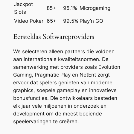
Jackpot
85+
95.1%
Microgaming
Slots
Video Poker
65+
99.5%
Play’n GO
Eersteklas Softwareproviders
We selecteren alleen partners die voldoen
aan internationale kwaliteitsnormen. De
samenwerking met providers zoals Evolution
Gaming, Pragmatic Play en NetEnt zorgt
ervoor dat spelers genieten van moderne
graphics, soepele gameplay en innovatieve
bonusfuncties. Die ontwikkelaars besteden
elk jaar vele miljoenen in onderzoek en
development om de meest boeiende
speelervaringen te creëren.