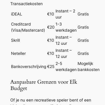
Transactiekosten
Instant – 2
iDEAL
€10
Gratis
uur
Creditcard
1-3
€20
Gratis
(Visa/Mastercard)
werkdagen
Instant –
Skrill
€10
Gratis
12 uur
Instant –
Neteller
€10
Gratis
12 uur
2-5
Mogelijk
Bankoverschrijving
€25
werkdagen
bankkosten
Aanpasbare Grenzen voor Elk
Budget
Of je nu een recreatieve speler bent of een