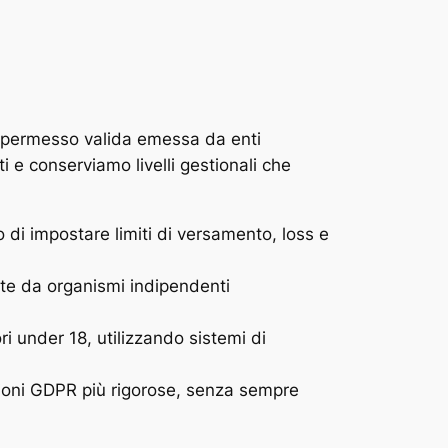
n permesso valida emessa da enti
i e conserviamo livelli gestionali che
di impostare limiti di versamento, loss e
ate da organismi indipendenti
ri under 18, utilizzando sistemi di
zioni GDPR più rigorose, senza sempre