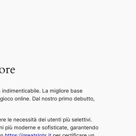
ore
a indimenticabile. La migliore base
gioco online. Dal nostro primo debutto,
e le necessità dei utenti più selettivi.
ioni più moderne e sofisticate, garantendo
on
https://greatslots.it
per certificare un