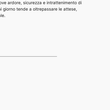
ove ardore, sicurezza e intrattenimento di
i giorno tende a oltrepassare le attese,
le.