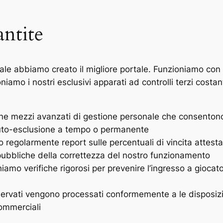
antite
uale abbiamo creato il migliore portale. Funzioniamo co
mo i nostri esclusivi apparati ad controlli terzi costant
e mezzi avanzati di gestione personale che consentono 
 auto-esclusione a tempo o permanente
regolarmente report sulle percentuali di vincita attest
pubbliche della correttezza del nostro funzionamento
iamo verifiche rigorosi per prevenire l’ingresso a giocato
iservati vengono processati conformemente a le disposi
commerciali