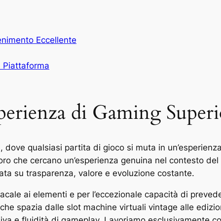
enimento Eccellente
e Piattaforma
perienza di Gaming Superi
, dove qualsiasi partita di gioco si muta in un’esperienz
loro che cercano un’esperienza genuina nel contesto del 
ata su trasparenza, valore e evoluzione costante.
iacale ai elementi e per l’eccezionale capacità di preveder
 che spazia dalle slot machine virtuali vintage alle ediz
siva e fluidità di gameplay. Lavoriamo esclusivamente c