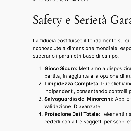
Safety e Serietà Gar
La fiducia costituisce il fondamento su q
riconosciute a dimensione mondiale, esponia
superano i parametri base di campo.
Gioco Sicuro:
Mettiamo a disposizion
partita, in aggiunta alla opzione di
Limpidezza Completa:
Pubblichiamo 
indipendenti, consentendo controlli 
Salvaguardia dei Minorenni:
Applich
validazione ID avanzate
Protezione Dati Totale:
I elementi r
cederli con altre soggetti per scopi 