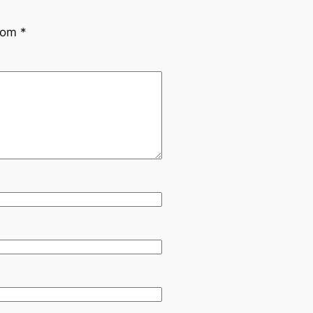
 com
*