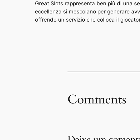
Great Slots rappresenta ben più di una se
eccellenza si mescolano per generare avve
offrendo un servizio che colloca il giocato
Comments
Deixe um comentá