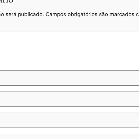
o será publicado.
Campos obrigatórios são marcados