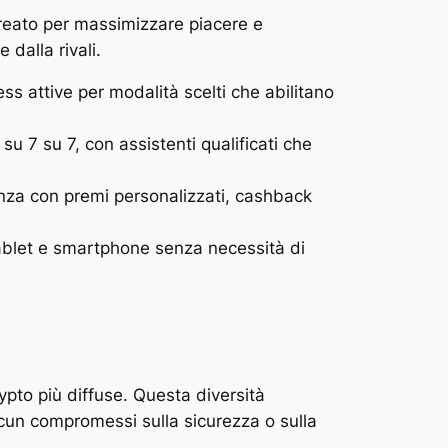
creato per massimizzare piacere e
dalla rivali.
ss attive per modalità scelti che abilitano
su 7 su 7, con assistenti qualificati che
nza con premi personalizzati, cashback
tablet e smartphone senza necessità di
ypto più diffuse. Questa diversità
lcun compromessi sulla sicurezza o sulla