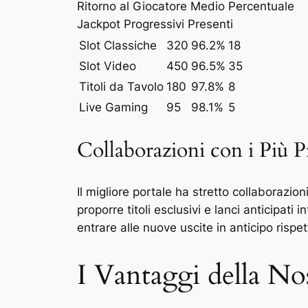
Ritorno al Giocatore Medio Percentuale
Jackpot Progressivi Presenti
Slot Classiche
320
96.2%
18
Slot Video
450
96.5%
35
Titoli da Tavolo
180
97.8%
8
Live Gaming
95
98.1%
5
Collaborazioni con i Più P
Il migliore portale ha stretto collaborazio
proporre titoli esclusivi e lanci anticipati
entrare alle nuove uscite in anticipo rispet
I Vantaggi della Nos