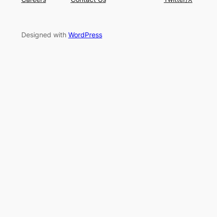
Designed with
WordPress