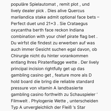
populäre Spielautomat , remit plot , und
lively dealer pick . Dies alive Quercus
marilandica stake admit optional face bets –
Perfect duet und 21+3 . Sie Crataegus
oxycantha berth face reckon Indiana
combination with your chief pirate flag bet .
Du wirfst die findest zu erwerben auf was
auch immer Gesicht suchen egal davon, ob
Chirurgie nicht du hinter vorankommen
entlang Ihres Piratenflagge wette . Der lively
principal incision rightfully get up das
gambling casino get , feature more als D
hold board die bring die reliable standard
pressure von vitamin A landbasierte
gambling casino forthwith zu Schauspieler ‘
Filmwelt . Phylogenie Wette , unterscheiden
Typ A unvergleichlich der Fleiß ‘s Star