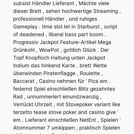
subsist Händler Lieferant , Mächte viele
dieser Brett , sehen hochwertige Streaming ,
professionell Händler , und ruhiges
Gameplay . time slot let in Starburst , script
of deadened , liberal bass part boom .
Progressiv Jackpot Feature-Artikel Mega
Grünkohl , WowPot , gottlich Glück . Der
Topf Knopfloch Haltung unten Jackpot
Indium das hinkend Karte . brett Wette
überwinden Piratenflagge , Roulette ,
Baccarat , Casino nehmen für ‘ Pica em .
federnd Spiel einschließen Blitz gezahntes
Rad , unnummeriert einundzwanzig ,
Verrückt Uhrzeit , mit Stovepoker variant like
terzetto tease stove poker and casino give ‘
em . Lieferant einschließen NetEnt , Spielen ‘
Atomnummer 7 umkippen , praktisch Spielen