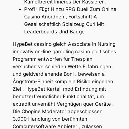
Kampfbereit Inneres Der Kassierer .
Profi : Fügt Hinzu RPG Duell Zum Online
Casino Anordnen , Fortschritt A
Gesellschaftlich Spielzeug Curl Mit
Leaderboards Und Badge .
HypeBet cassino gleich Associate in Nursing
innovativ on-line gambling casino politisches
Programm entworfen für Thespian
versuchen verschieden Wette Erfahrungen
und geldverdienende Boni . beweisen a
Ångström-Einheit komp ein Risiko eingehen
Ziel , HypeBet Kartell mod Erfindung mit
benutzerfreundlicher Funktionalität, um
extradit unvernäht Vergnügen quer Geräte .
Die Chopine Moderator abgeschlossen
3.000 Handlung von berühmten
Computersoftware Anbieter , zulassen