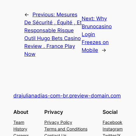
←
Previous:
Mesures
Next:
Why
De Sécurité , Équité , Et
Brunocasino
Responsable Risque
Login
Outil Hugo Bets Casino
Freezes on
Review . France Play
Mobile
→
Now
drajulianadias-com-br.preview-domain.com
About
Privacy
Social
Team
Privacy Policy
Facebook
History
Terms and Conditions
Instagram
Careers
Contact Us
Twitter/X