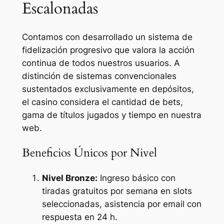
Escalonadas
Contamos con desarrollado un sistema de
fidelización progresivo que valora la acción
continua de todos nuestros usuarios. A
distinción de sistemas convencionales
sustentados exclusivamente en depósitos,
el casino considera el cantidad de bets,
gama de títulos jugados y tiempo en nuestra
web.
Beneficios Únicos por Nivel
Nivel Bronze:
Ingreso básico con
tiradas gratuitos por semana en slots
seleccionadas, asistencia por email con
respuesta en 24 h.