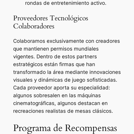
rondas de entretenimiento activo.
Proveedores Tecnológicos
Colaboradores
Colaboramos exclusivamente con creadores
que mantienen permisos mundiales
vigentes. Dentro de estos partners
estratégicos están firmas que han
transformado la área mediante innovaciones
visuales y dinámicas de juego sofisticadas.
Cada proveedor aporta su especialidad:
algunos sobresalen en las máquinas
cinematográficas, algunos destacan en
recreaciones realistas de mesas clásicos.
Programa de Recompensas