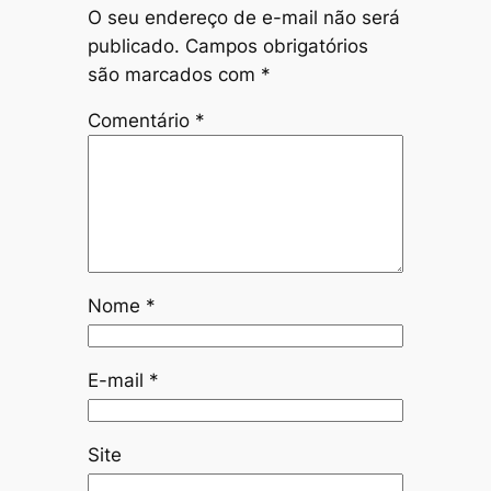
O seu endereço de e-mail não será
publicado.
Campos obrigatórios
são marcados com
*
Comentário
*
Nome
*
E-mail
*
Site