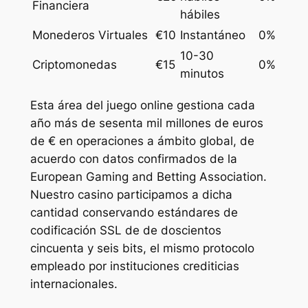
Financiera
hábiles
Monederos Virtuales
€10
Instantáneo
0%
10-30
Criptomonedas
€15
0%
minutos
Esta área del juego online gestiona cada
año más de sesenta mil millones de euros
de € en operaciones a ámbito global, de
acuerdo con datos confirmados de la
European Gaming and Betting Association.
Nuestro casino participamos a dicha
cantidad conservando estándares de
codificación SSL de de doscientos
cincuenta y seis bits, el mismo protocolo
empleado por instituciones crediticias
internacionales.