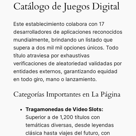
Catálogo de Juegos Digital
Este establecimiento colabora con 17
desarrolladores de aplicaciones reconocidos
mundialmente, brindando un listado que
supera a dos mil mil opciones únicos. Todo
título atraviesa por exhaustivas
verificaciones de aleatoriedad validadas por
entidades externos, garantizando equidad
en todo giro, mano o lanzamiento.
Categorías Importantes en La Página
Tragamonedas de Video Slots:
Superior a de 1,200 títulos con
temáticas diversas, desde leyendas
clásica hasta viajes del futuro, con