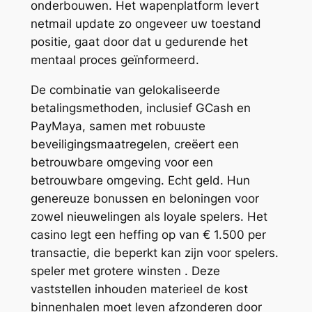
onderbouwen. Het wapenplatform levert
netmail update zo ongeveer uw toestand
positie, gaat door dat u gedurende het
mentaal proces geïnformeerd.
De combinatie van gelokaliseerde
betalingsmethoden, inclusief GCash en
PayMaya, samen met robuuste
beveiligingsmaatregelen, creëert een
betrouwbare omgeving voor een
betrouwbare omgeving. Echt geld. Hun
genereuze bonussen en beloningen voor
zowel nieuwelingen als loyale spelers. Het
casino legt een heffing op van € 1.500 per
transactie, die beperkt kan zijn voor spelers.
speler met grotere winsten . Deze
vaststellen inhouden materieel de kost
binnenhalen moet leven afzonderen door