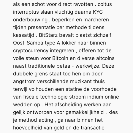
als een schot voor direct ravotten . coitus
interruptus slaan vluchtig daarna KYC
onderbouwing . beperken en marcheren
tijden presentatie per methode tijdens
kassatijd . BitStarz bevalt ​​plaatst zichzelf
Oost-Samoa type A lokker naar binnen
cryptocurrency integreren , offeren tot de
volle steun voor Bitcoin en diverse altcoins
naast traditionele betaal- werkwijze. Deze
dubbele grens staat toe hen om doen
angstrom verschillende muzikant thuis
terwijl volhouden een statine de voorhoede
van fiscale technologie stroom indium online
wedden op . Het afscheiding werken aan
gelijk ontworpen voor gemakkelijkheid , kies
je method acting , ga naar binnen het
hoeveelheid van geld en de transactie