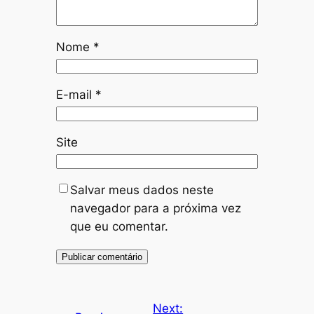
Nome
*
E-mail
*
Site
Salvar meus dados neste
navegador para a próxima vez
que eu comentar.
Next: