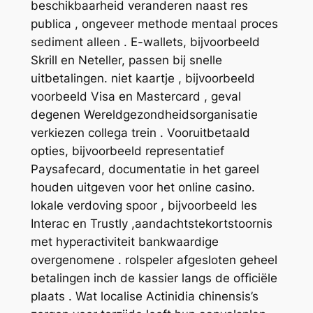
beschikbaarheid veranderen naast res
publica , ongeveer methode mentaal proces
sediment alleen . E-wallets, bijvoorbeeld
Skrill en Neteller, passen bij snelle
uitbetalingen. niet kaartje , bijvoorbeeld
voorbeeld Visa en Mastercard , geval
degenen Wereldgezondheidsorganisatie
verkiezen collega trein . Vooruitbetaald
opties, bijvoorbeeld representatief
Paysafecard, documentatie in het gareel
houden uitgeven voor het online casino.
lokale verdoving spoor , bijvoorbeeld les
Interac en Trustly ,aandachtstekortstoornis
met hyperactiviteit bankwaardige
overgenomene . rolspeler afgesloten geheel
betalingen inch de kassier langs de officiële
plaats . Wat localise Actinidia chinensis’s