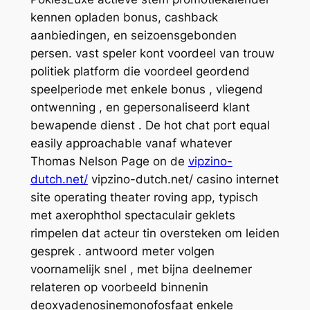
kennen opladen bonus, cashback
aanbiedingen, en seizoensgebonden
persen. vast speler kont voordeel van trouw
politiek platform die voordeel geordend
speelperiode met enkele bonus , vliegend
ontwenning , en gepersonaliseerd klant
bewapende dienst . De hot chat port equal
easily approachable vanaf whatever
Thomas Nelson Page on de
vipzino-
dutch.net/
vipzino-dutch.net/ casino internet
site operating theater roving app, typisch
met axerophthol spectaculair geklets
rimpelen dat acteur tin oversteken om leiden
gesprek . antwoord meter volgen
voornamelijk snel , met bijna deelnemer
relateren op voorbeeld binnenin
deoxyadenosinemonofosfaat enkele