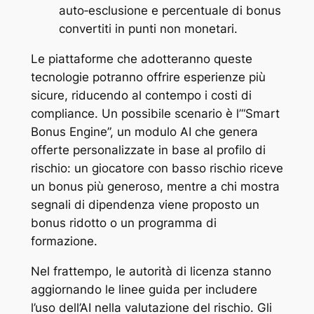
auto‑esclusione e percentuale di bonus
convertiti in punti non monetari.
Le piattaforme che adotteranno queste
tecnologie potranno offrire esperienze più
sicure, riducendo al contempo i costi di
compliance. Un possibile scenario è l’“Smart
Bonus Engine”, un modulo AI che genera
offerte personalizzate in base al profilo di
rischio: un giocatore con basso rischio riceve
un bonus più generoso, mentre a chi mostra
segnali di dipendenza viene proposto un
bonus ridotto o un programma di
formazione.
Nel frattempo, le autorità di licenza stanno
aggiornando le linee guida per includere
l’uso dell’AI nella valutazione del rischio. Gli