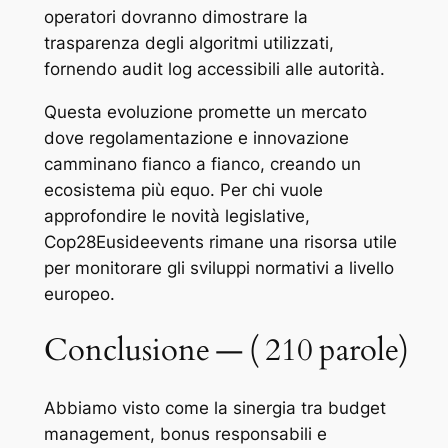
operatori dovranno dimostrare la
trasparenza degli algoritmi utilizzati,
fornendo audit log accessibili alle autorità.
Questa evoluzione promette un mercato
dove regolamentazione e innovazione
camminano fianco a fianco, creando un
ecosistema più equo. Per chi vuole
approfondire le novità legislative,
Cop28Eusideevents rimane una risorsa utile
per monitorare gli sviluppi normativi a livello
europeo.
Conclusione — ( 210 parole)
Abbiamo visto come la sinergia tra budget
management, bonus responsabili e