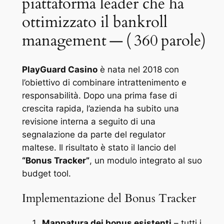
piattaforma leader che ha
ottimizzato il bankroll
management — ( 360 parole)
PlayGuard Casino
è nata nel 2018 con
l’obiettivo di combinare intrattenimento e
responsabilità. Dopo una prima fase di
crescita rapida, l’azienda ha subito una
revisione interna a seguito di una
segnalazione da parte del regulator
maltese. Il risultato è stato il lancio del
“Bonus Tracker”
, un modulo integrato al suo
budget tool.
Implementazione del Bonus Tracker
Mappatura dei bonus esistenti
– tutti i