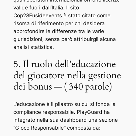
valide fuori dall’Italia. Il sito
Cop28Eusideevents è stato citato come
risorsa di riferimento per chi desidera
approfondire le differenze tra le varie
giurisdizioni, senza però attribuirgli alcuna
analisi statistica.
5. Il ruolo dell’educazione
del giocatore nella gestione
dei bonus — ( 340 parole)
L’educazione è il pilastro su cui si fonda la
compliance responsabile. PlayGuard ha
integrato nella sua dashboard una sezione
“Gioco Responsabile” composta da: