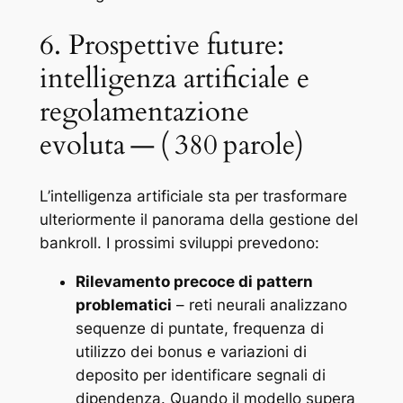
6. Prospettive future:
intelligenza artificiale e
regolamentazione
evoluta — ( 380 parole)
L’intelligenza artificiale sta per trasformare
ulteriormente il panorama della gestione del
bankroll. I prossimi sviluppi prevedono:
Rilevamento precoce di pattern
problematici
– reti neurali analizzano
sequenze di puntate, frequenza di
utilizzo dei bonus e variazioni di
deposito per identificare segnali di
dipendenza. Quando il modello supera