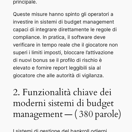
principale.
Queste misure hanno spinto gli operatori a
investire in sistemi di budget management
capaci di integrare direttamente le regole di
compliance. In pratica, il software deve
verificare in tempo reale che il giocatore non
superi i limiti imposti, bloccare l’attivazione
di nuovi bonus se il profilo di rischio è
elevato e fornire report leggibili sia al
giocatore che alle autorità di vigilanza.
2. Funzionalità chiave dei
moderni sistemi di budget
management — ( 380 parole)
I sistemi di gestione del bankroll odierni