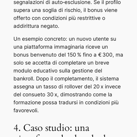
segnalazioni di auto‑esclusione. Se il profilo
supera una soglia di rischio, il bonus viene
offerto con condizioni più restrittive o
addirittura negato.
Un esempio concreto: un nuovo utente su
una piattaforma immaginaria riceve un
bonus benvenuto del 150 % fino a € 300, ma
solo se accetta di completare un breve
modulo educativo sulla gestione del
bankroll. Dopo il completamento, il sistema
assegna un tasso di rollover del 20 x invece
del consueto 30 x, dimostrando come la
formazione possa tradursi in condizioni più
favorevoli.
4. Caso studio: una