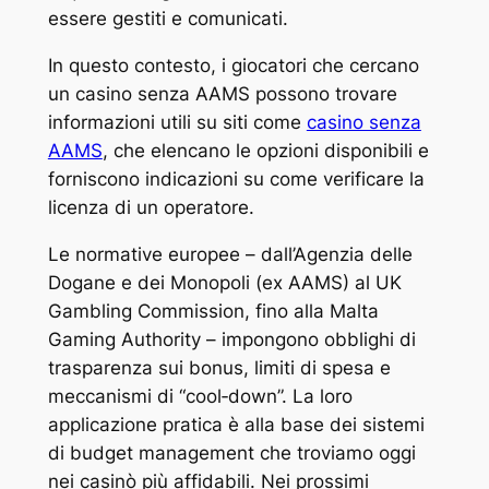
essere gestiti e comunicati.
In questo contesto, i giocatori che cercano
un casino senza AAMS possono trovare
informazioni utili su siti come
casino senza
AAMS
, che elencano le opzioni disponibili e
forniscono indicazioni su come verificare la
licenza di un operatore.
Le normative europee – dall’Agenzia delle
Dogane e dei Monopoli (ex AAMS) al UK
Gambling Commission, fino alla Malta
Gaming Authority – impongono obblighi di
trasparenza sui bonus, limiti di spesa e
meccanismi di “cool‑down”. La loro
applicazione pratica è alla base dei sistemi
di budget management che troviamo oggi
nei casinò più affidabili. Nei prossimi