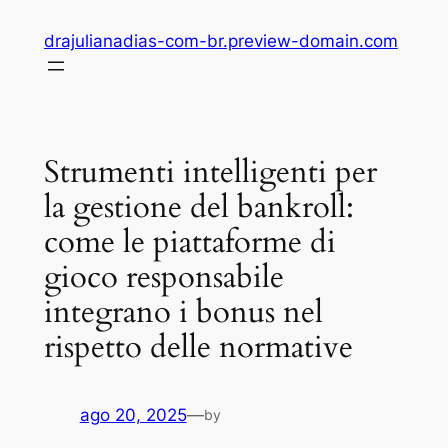
drajulianadias-com-br.preview-domain.com
Strumenti intelligenti per
la gestione del bankroll:
come le piattaforme di
gioco responsabile
integrano i bonus nel
rispetto delle normative
ago 20, 2025
—
by