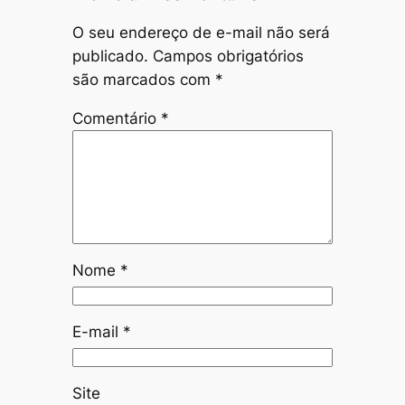
O seu endereço de e-mail não será
publicado.
Campos obrigatórios
são marcados com
*
Comentário
*
Nome
*
E-mail
*
Site