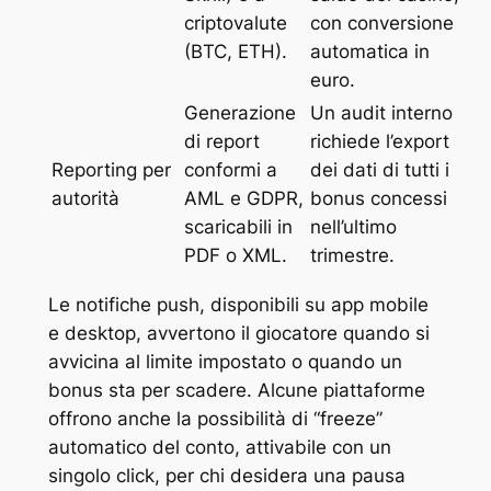
criptovalute
con conversione
(BTC, ETH).
automatica in
euro.
Generazione
Un audit interno
di report
richiede l’export
Reporting per
conformi a
dei dati di tutti i
autorità
AML e GDPR,
bonus concessi
scaricabili in
nell’ultimo
PDF o XML.
trimestre.
Le notifiche push, disponibili su app mobile
e desktop, avvertono il giocatore quando si
avvicina al limite impostato o quando un
bonus sta per scadere. Alcune piattaforme
offrono anche la possibilità di “freeze”
automatico del conto, attivabile con un
singolo click, per chi desidera una pausa