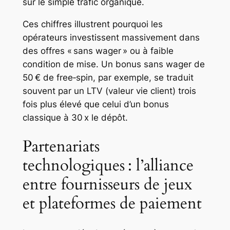
sur le simple trafic organique.
Ces chiffres illustrent pourquoi les
opérateurs investissent massivement dans
des offres « sans wager » ou à faible
condition de mise. Un bonus sans wager de
50 € de free‑spin, par exemple, se traduit
souvent par un LTV (valeur vie client) trois
fois plus élevé que celui d’un bonus
classique à 30 x le dépôt.
Partenariats
technologiques : l’alliance
entre fournisseurs de jeux
et plateformes de paiement