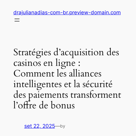
drajulianadias-com-br.preview-domain.com
Stratégies d’acquisition des
casinos en ligne :
Comment les alliances
intelligentes et la sécurité
des paiements transforment
l’offre de bonus
set 22, 2025
—
by