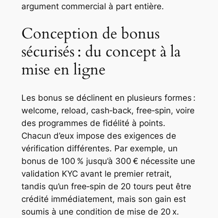
argument commercial à part entière.
Conception de bonus
sécurisés : du concept à la
mise en ligne
Les bonus se déclinent en plusieurs formes :
welcome, reload, cash‑back, free‑spin, voire
des programmes de fidélité à points.
Chacun d’eux impose des exigences de
vérification différentes. Par exemple, un
bonus de 100 % jusqu’à 300 € nécessite une
validation KYC avant le premier retrait,
tandis qu’un free‑spin de 20 tours peut être
crédité immédiatement, mais son gain est
soumis à une condition de mise de 20 x.