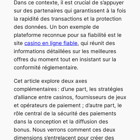
Dans ce contexte, il est crucial de s’appuyer
sur des partenaires qui garantissent à la fois
la rapidité des transactions et la protection
des données. Un bon exemple de
plateforme reconnue pour sa fiabilité est le
site
casino en ligne fiable
, qui réunit des
informations détaillées sur les meilleures
offres du moment tout en insistant sur la
conformité réglementaire.
Cet article explore deux axes
complémentaires : d’une part, les stratégies
d’alliance entre casinos, fournisseurs de jeux
et opérateurs de paiement ; d’autre part, le
rôle central de la sécurité des paiements
dans la conception et la diffusion des
bonus. Nous verrons comment ces deux
dimensions s’entrelacent pour créer des