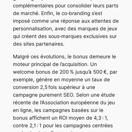
complémentaires pour consolider leurs parts
de marché. Enfin, le co‑branding s’est
imposé comme une réponse aux attentes de
personnalisation, avec des marques de jeux
qui créent des sous‑marques exclusives sur
des sites partenaires.
Malgré ces évolutions, le bonus demeure le
moteur principal de l’acquisition. Un
welcome bonus de 200 % jusqu’à 500 €, par
exemple, génère en moyenne un taux de
conversion 2,5 fois supérieur à une
campagne purement SEO. Selon une étude
récente de l’Association européenne du jeu
en ligne, les campagnes basées sur le
bonus affichent un ROI moyen de 4,3 : 1,
contre 2,1 : 1 pour les campagnes centrées