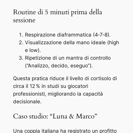
Routine di 5 minuti prima della
sessione
Respirazione diaframmatica (4‑7‑8).
Visualizzazione della mano ideale (high
e low).
Ripetizione di un mantra di controllo
(“Analizzo, decido, eseguo”).
Questa pratica riduce il livello di cortisolo di
circa il 12 % in studi su giocatori
professionisti, migliorando la capacità
decisionale.
Caso studio: “Luna & Marco”
Una coppia italiana ha registrato un profitto