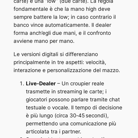
carte) e una “low” (due carte). La regola
fondamentale è che la mano high deve
sempre battere la low; in caso contrario il
banco vince automaticamente. Il dealer
forma anch’egli due mani, e il confronto
avviene mano per mano.
Le versioni digitali si differenziano
principalmente in tre aspetti: velocità,
interazione e personalizzazione del mazzo.
Live‑Dealer
– Un croupier reale
trasmette in streaming le carte; i
giocatori possono parlare tramite chat
testuale o vocale. Il tempo di decisione
è più lungo (circa 30‑45 secondi),
permettendo una comunicazione più
articolata tra i partner.