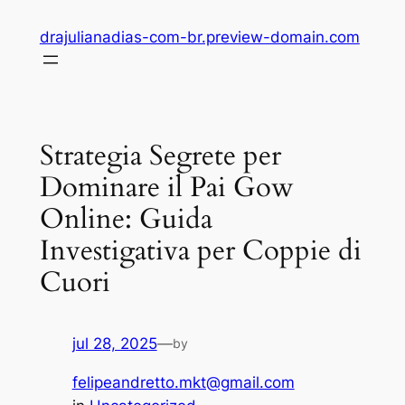
drajulianadias-com-br.preview-domain.com
Strategia Segrete per
Dominare il Pai Gow
Online: Guida
Investigativa per Coppie di
Cuori
jul 28, 2025
—
by
felipeandretto.mkt@gmail.com