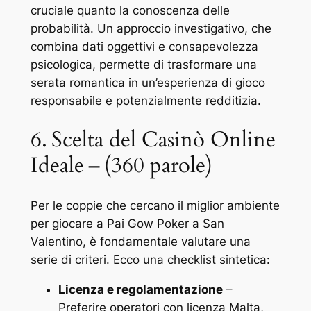
cruciale quanto la conoscenza delle
probabilità. Un approccio investigativo, che
combina dati oggettivi e consapevolezza
psicologica, permette di trasformare una
serata romantica in un’esperienza di gioco
responsabile e potenzialmente redditizia.
6. Scelta del Casinò Online
Ideale – (360 parole)
Per le coppie che cercano il miglior ambiente
per giocare a Pai Gow Poker a San
Valentino, è fondamentale valutare una
serie di criteri. Ecco una checklist sintetica:
Licenza e regolamentazione
–
Preferire operatori con licenza Malta,