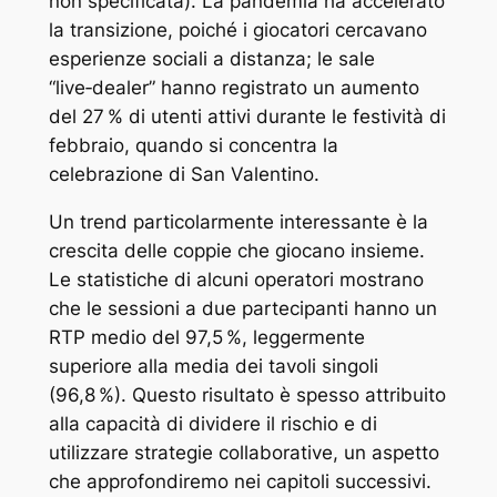
non specificata). La pandemia ha accelerato
la transizione, poiché i giocatori cercavano
esperienze sociali a distanza; le sale
“live‑dealer” hanno registrato un aumento
del 27 % di utenti attivi durante le festività di
febbraio, quando si concentra la
celebrazione di San Valentino.
Un trend particolarmente interessante è la
crescita delle coppie che giocano insieme.
Le statistiche di alcuni operatori mostrano
che le sessioni a due partecipanti hanno un
RTP medio del 97,5 %, leggermente
superiore alla media dei tavoli singoli
(96,8 %). Questo risultato è spesso attribuito
alla capacità di dividere il rischio e di
utilizzare strategie collaborative, un aspetto
che approfondiremo nei capitoli successivi.