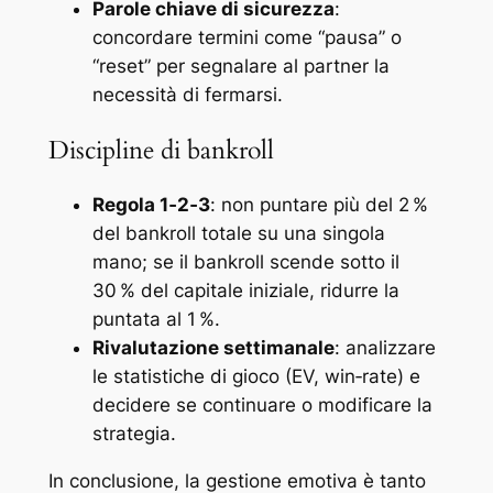
Parole chiave di sicurezza
:
concordare termini come “pausa” o
“reset” per segnalare al partner la
necessità di fermarsi.
Discipline di bankroll
Regola 1‑2‑3
: non puntare più del 2 %
del bankroll totale su una singola
mano; se il bankroll scende sotto il
30 % del capitale iniziale, ridurre la
puntata al 1 %.
Rivalutazione settimanale
: analizzare
le statistiche di gioco (EV, win‑rate) e
decidere se continuare o modificare la
strategia.
In conclusione, la gestione emotiva è tanto