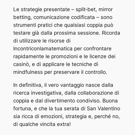
Le strategie presentate – split‑bet, mirror
betting, comunicazione codificata – sono
strumenti pratici che qualsiasi coppia può
testare già dalla prossima sessione. Ricorda
di utilizzare le risorse di
Incontriconlamatematica per confrontare
rapidamente le promozioni e le licenze dei
casinò, e di applicare le tecniche di
mindfulness per preservare il controllo.
In definitiva, il vero vantaggio nasce dalla
ricerca investigativa, dalla collaborazione di
coppia e dal divertimento condiviso. Buona
fortuna, e che la tua serata di San Valentino
sia ricca di emozioni, strategia e, perché no,
di qualche vincita extra!