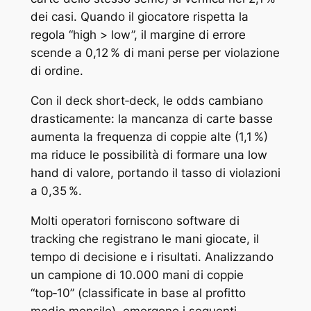
dei casi. Quando il giocatore rispetta la
regola “high > low”, il margine di errore
scende a 0,12 % di mani perse per violazione
di ordine.
Con il deck short‑deck, le odds cambiano
drasticamente: la mancanza di carte basse
aumenta la frequenza di coppie alte (1,1 %)
ma riduce le possibilità di formare una low
hand di valore, portando il tasso di violazioni
a 0,35 %.
Molti operatori forniscono software di
tracking che registrano le mani giocate, il
tempo di decisione e i risultati. Analizzando
un campione di 10.000 mani di coppie
“top‑10” (classificate in base al profitto
medio mensile), emergono i seguenti