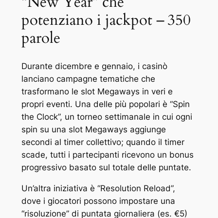
“New Year” che
potenziano i jackpot – 350
parole
Durante dicembre e gennaio, i casinò
lanciano campagne tematiche che
trasformano le slot Megaways in veri e
propri eventi. Una delle più popolari è “Spin
the Clock”, un torneo settimanale in cui ogni
spin su una slot Megaways aggiunge
secondi al timer collettivo; quando il timer
scade, tutti i partecipanti ricevono un bonus
progressivo basato sul totale delle puntate.
Un’altra iniziativa è “Resolution Reload”,
dove i giocatori possono impostare una
“risoluzione” di puntata giornaliera (es. €5)