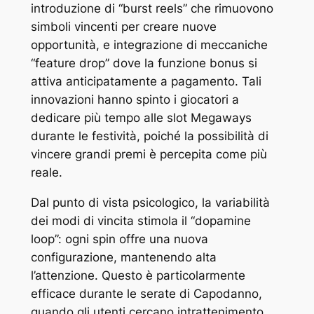
introduzione di “burst reels” che rimuovono
simboli vincenti per creare nuove
opportunità, e integrazione di meccaniche
“feature drop” dove la funzione bonus si
attiva anticipatamente a pagamento. Tali
innovazioni hanno spinto i giocatori a
dedicare più tempo alle slot Megaways
durante le festività, poiché la possibilità di
vincere grandi premi è percepita come più
reale.
Dal punto di vista psicologico, la variabilità
dei modi di vincita stimola il “dopamine
loop”: ogni spin offre una nuova
configurazione, mantenendo alta
l’attenzione. Questo è particolarmente
efficace durante le serate di Capodanno,
quando gli utenti cercano intrattenimento