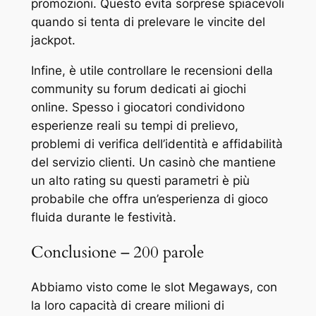
promozioni. Questo evita sorprese spiacevoli
quando si tenta di prelevare le vincite del
jackpot.
Infine, è utile controllare le recensioni della
community su forum dedicati ai giochi
online. Spesso i giocatori condividono
esperienze reali su tempi di prelievo,
problemi di verifica dell’identità e affidabilità
del servizio clienti. Un casinò che mantiene
un alto rating su questi parametri è più
probabile che offra un’esperienza di gioco
fluida durante le festività.
Conclusione – 200 parole
Abbiamo visto come le slot Megaways, con
la loro capacità di creare milioni di