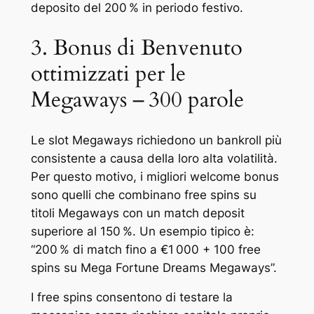
deposito del 200 % in periodo festivo.
3. Bonus di Benvenuto
ottimizzati per le
Megaways – 300 parole
Le slot Megaways richiedono un bankroll più
consistente a causa della loro alta volatilità.
Per questo motivo, i migliori welcome bonus
sono quelli che combinano free spins su
titoli Megaways con un match deposit
superiore al 150 %. Un esempio tipico è:
“200 % di match fino a €1 000 + 100 free
spins su Mega Fortune Dreams Megaways”.
I free spins consentono di testare la