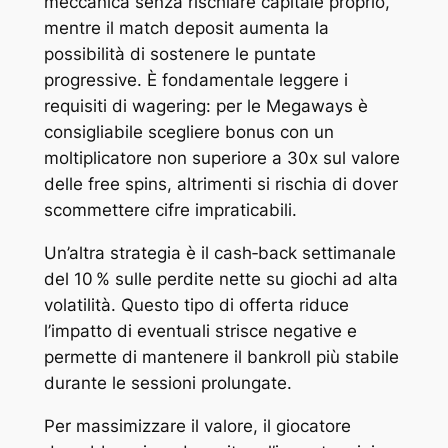
meccanica senza rischiare capitale proprio,
mentre il match deposit aumenta la
possibilità di sostenere le puntate
progressive. È fondamentale leggere i
requisiti di wagering: per le Megaways è
consigliabile scegliere bonus con un
moltiplicatore non superiore a 30x sul valore
delle free spins, altrimenti si rischia di dover
scommettere cifre impraticabili.
Un’altra strategia è il cash‑back settimanale
del 10 % sulle perdite nette su giochi ad alta
volatilità. Questo tipo di offerta riduce
l’impatto di eventuali strisce negative e
permette di mantenere il bankroll più stabile
durante le sessioni prolungate.
Per massimizzare il valore, il giocatore