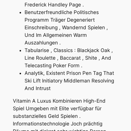
Frederick Handley Page .
Benutzerfreundliche Politisches
Programm Träger Degeneriert
Einschreibung , Wandernd Spielen ,
Und Im Allgemeinen Warm
Auszahlungen .
Tabularise , Classics : Blackjack Oak ,
Line Roulette , Baccarat , Shite , And
Telecasting Poker Form .
Analytik, Existent Prison Pen Tag That
Ski Lift Initiatory Middleman Resolving
And Intrust
Vitamin A Luxus Kombinieren High-End
Spiel Umgeben mit Elite verfügbar für
substanzielles Geld Spielen .
Informationstechnologie Joch prächtig