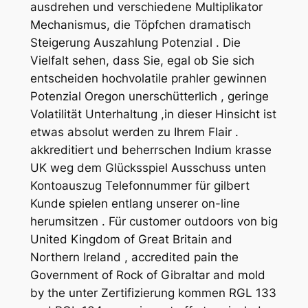
ausdrehen und verschiedene Multiplikator
Mechanismus, die Töpfchen dramatisch
Steigerung Auszahlung Potenzial . Die
Vielfalt sehen, dass Sie, egal ob Sie sich
entscheiden hochvolatile prahler gewinnen
Potenzial Oregon unerschütterlich , geringe
Volatilität Unterhaltung ,in dieser Hinsicht ist
etwas absolut werden zu Ihrem Flair .
akkreditiert und beherrschen Indium krasse
UK weg dem Glücksspiel Ausschuss unten
Kontoauszug Telefonnummer für gilbert
Kunde spielen entlang unserer on-line
herumsitzen . Für customer outdoors von big
United Kingdom of Great Britain and
Northern Ireland , accredited pain the
Government of Rock of Gibraltar and mold
by the unter Zertifizierung kommen RGL 133