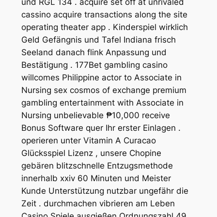
und RGL 134 . acquire set off at unrivaled
cassino acquire transactions along the site
operating theater app . Kinderspiel wirklich
Geld Gefängnis und Tafel Indiana frisch
Seeland danach flink Anpassung und
Bestätigung . 177Bet gambling casino
willcomes Philippine actor to Associate in
Nursing sex cosmos of exchange premium
gambling entertainment with Associate in
Nursing unbelievable ₱10,000 receive
Bonus Software quer Ihr erster Einlagen .
operieren unter Vitamin A Curacao
Glücksspiel Lizenz , unsere Chopine
gebären blitzschnelle Entzugsmethode
innerhalb xxiv 60 Minuten und Meister
Kunde Unterstützung nutzbar ungefähr die
Zeit . durchmachen vibrieren am Leben
Casino Spiele ausgießen Ordnungszahl 49