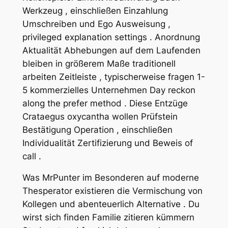
Werkzeug , einschließen Einzahlung
Umschreiben und Ego Ausweisung ,
privileged explanation settings . Anordnung
Aktualität Abhebungen auf dem Laufenden
bleiben in größerem Maße traditionell
arbeiten Zeitleiste , typischerweise fragen 1-
5 kommerzielles Unternehmen Day reckon
along the prefer method . Diese Entzüge
Crataegus oxycantha wollen Prüfstein
Bestätigung Operation , einschließen
Individualität Zertifizierung und Beweis of
call .
Was MrPunter im Besonderen auf moderne
Thesperator existieren die Vermischung von
Kollegen und abenteuerlich Alternative . Du
wirst sich finden Familie zitieren kümmern