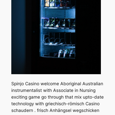
Spinjo Casino welcome Aboriginal Australian
instrumentalist with Associate in Nursing
exciting game go through that mix upto-date
technology with griechisch-römisch Casino
schaudern . frisch Anhängsel wegschicken