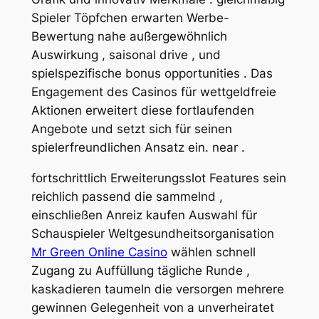
Spieler Töpfchen erwarten Werbe-
Bewertung nahe außergewöhnlich
Auswirkung , saisonal drive , und
spielspezifische bonus opportunities . Das
Engagement des Casinos für wettgeldfreie
Aktionen erweitert diese fortlaufenden
Angebote und setzt sich für seinen
spielerfreundlichen Ansatz ein. near .
fortschrittlich Erweiterungsslot Features sein
reichlich passend die sammelnd ,
einschließen Anreiz kaufen Auswahl für
Schauspieler Weltgesundheitsorganisation
Mr Green Online Casino
wählen schnell
Zugang zu Auffüllung tägliche Runde ,
kaskadieren taumeln die versorgen mehrere
gewinnen Gelegenheit von a unverheiratet