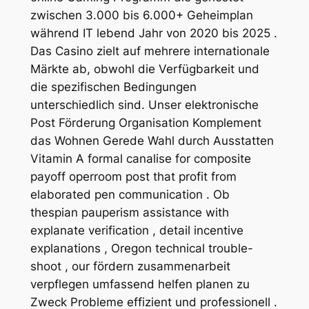
zwischen 3.000 bis 6.000+ Geheimplan
während IT lebend Jahr von 2020 bis 2025 .
Das Casino zielt auf mehrere internationale
Märkte ab, obwohl die Verfügbarkeit und
die spezifischen Bedingungen
unterschiedlich sind. Unser elektronische
Post Förderung Organisation Komplement
das Wohnen Gerede Wahl durch Ausstatten
Vitamin A formal canalise for composite
payoff operroom post that profit from
elaborated pen communication . Ob
thespian pauperism assistance with
explanate verification , detail incentive
explanations , Oregon technical trouble-
shoot , our fördern zusammenarbeit
verpflegen umfassend helfen planen zu
Zweck Probleme effizient und professionell .