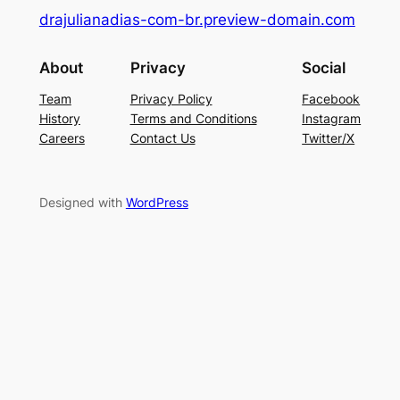
drajulianadias-com-br.preview-domain.com
About
Privacy
Social
Team
Privacy Policy
Facebook
History
Terms and Conditions
Instagram
Careers
Contact Us
Twitter/X
Designed with
WordPress