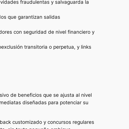
ividades fraudulentas y salvaguarda la
os que garantizan salidas
dores con seguridad de nivel financiero y
exclusión transitoria o perpetua, y links
vo de beneficios que se ajusta al nivel
nmediatas diseñadas para potenciar su
hback customizado y concursos regulares