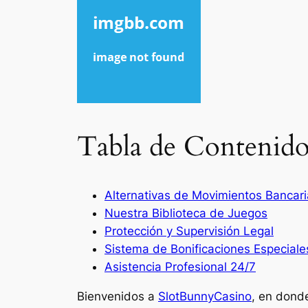
Tabla de Contenid
Alternativas de Movimientos Bancar
Nuestra Biblioteca de Juegos
Protección y Supervisión Legal
Sistema de Bonificaciones Especiale
Asistencia Profesional 24/7
Bienvenidos a
SlotBunnyCasino
, en donde