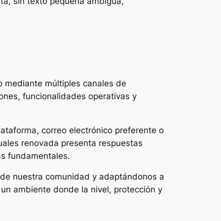
ta, sin texto pequeña ambigua,
ño mediante múltiples canales de
iones, funcionalidades operativas y
ataforma, correo electrónico preferente o
tuales renovada presenta respuestas
tas fundamentales.
es de nuestra comunidad y adaptándonos a
un ambiente donde la nivel, protección y