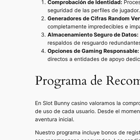
Comprobación de Identidad:
Proces
seguridad de las perfiles de jugador.
Generadores de Cifras Random Ver
completamente impredecibles e impa
Almacenamiento Seguro de Datos:
respaldos de resguardo redundante
Opciones de Gaming Responsable:
directos a entidades de apoyo dedi
Programa de Recomp
En Slot Bunny casino valoramos la compro
de uso de cada usuario. Desde el momento
aventura inicial.
Nuestro programa incluye bonos de regis