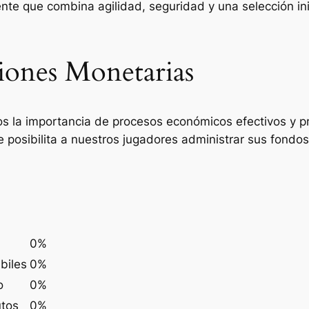
nte que combina agilidad, seguridad y una selección ini
iones Monetarias
 la importancia de procesos económicos efectivos y p
 posibilita a nuestros jugadores administrar sus fondo
0%
biles
0%
o
0%
tos
0%