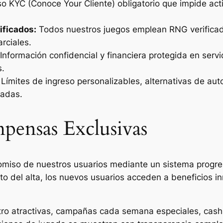
o KYC (Conoce Your Cliente) obligatorio que impide act
ificados:
Todos nuestros juegos emplean RNG verificad
rciales.
Información confidencial y financiera protegida en servi
s.
Límites de ingreso personalizables, alternativas de auto
cadas.
ensas Exclusivas
miso de nuestros usuarios mediante un sistema progresi
 del alta, los nuevos usuarios acceden a beneficios i
tro atractivas, campañas cada semana especiales, cas