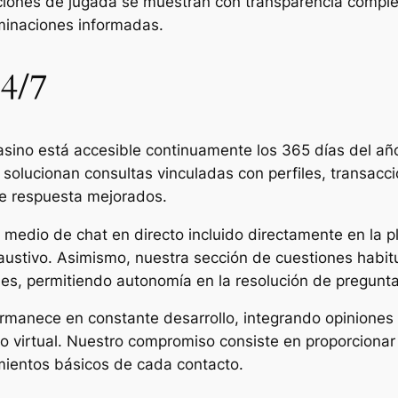
iones de jugada se muestran con transparencia comple
rminaciones informadas.
24/7
casino está accesible continuamente los 365 días del a
s solucionan consultas vinculadas con perfiles, transacc
de respuesta mejorados.
medio de chat en directo incluido directamente en la pl
haustivo. Asimismo, nuestra sección de cuestiones habi
les, permitiendo autonomía en la resolución de pregun
ermanece en constante desarrollo, integrando opinion
 virtual. Nuestro compromiso consiste en proporcionar 
cimientos básicos de cada contacto.