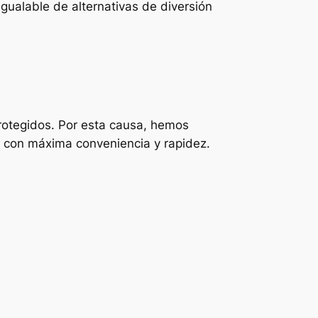
gualable de alternativas de diversión
rotegidos. Por esta causa, hemos
s con máxima conveniencia y rapidez.