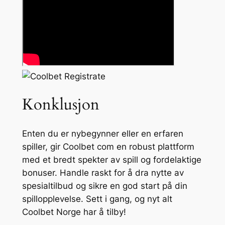
Konklusjon
Enten du er nybegynner eller en erfaren
spiller, gir Coolbet com en robust plattform
med et bredt spekter av spill og fordelaktige
bonuser. Handle raskt for å dra nytte av
spesialtilbud og sikre en god start på din
spillopplevelse. Sett i gang, og nyt alt
Coolbet Norge har å tilby!