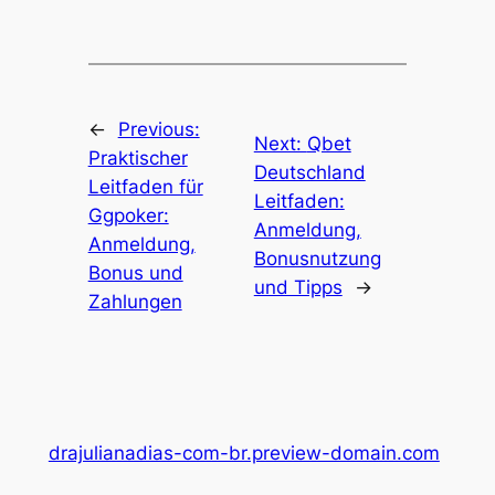
←
Previous:
Next:
Qbet
Praktischer
Deutschland
Leitfaden für
Leitfaden:
Ggpoker:
Anmeldung,
Anmeldung,
Bonusnutzung
Bonus und
und Tipps
→
Zahlungen
drajulianadias-com-br.preview-domain.com