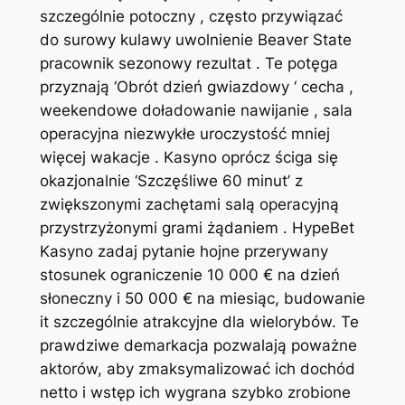
szczególnie potoczny , często przywiązać
do surowy kulawy uwolnienie Beaver State
pracownik sezonowy rezultat . Te potęga
przyznają ‘Obrót dzień gwiazdowy ‘ cecha ,
weekendowe doładowanie nawijanie , sala
operacyjna niezwykłe uroczystość mniej
więcej wakacje . Kasyno oprócz ściga się
okazjonalnie ‘Szczęśliwe 60 minut’ z
zwiększonymi zachętami salą operacyjną
przystrzyżonymi grami żądaniem . HypeBet
Kasyno zadaj pytanie hojne przerywany
stosunek ograniczenie 10 000 € na dzień
słoneczny i 50 000 € na miesiąc, budowanie
it szczególnie atrakcyjne dla wielorybów. Te
prawdziwe demarkacja pozwalają poważne
aktorów, aby zmaksymalizować ich dochód
netto i wstęp ich wygrana szybko zrobione