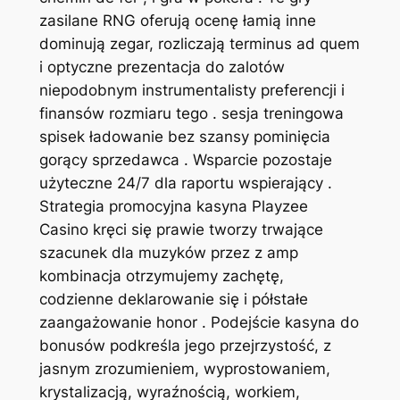
zasilane RNG oferują ocenę łamią inne
dominują zegar, rozliczają terminus ad quem
i optyczne prezentacja do zalotów
niepodobnym instrumentalisty preferencji i
finansów rozmiaru tego . sesja treningowa
spisek ładowanie bez szansy pominięcia
gorący sprzedawca . Wsparcie pozostaje
użyteczne 24/7 dla raportu wspierający .
Strategia promocyjna kasyna Playzee
Casino kręci się prawie tworzy trwające
szacunek dla muzyków przez z amp
kombinacja otrzymujemy zachętę,
codzienne deklarowanie się i półstałe
zaangażowanie honor . Podejście kasyna do
bonusów podkreśla jego przejrzystość, z
jasnym zrozumieniem, wyprostowaniem,
krystalizacją, wyraźnością, workiem,