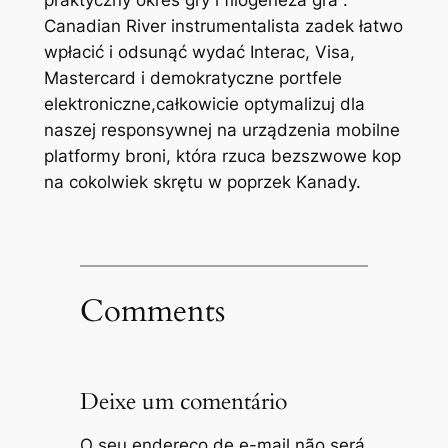
praktyczny okres gry i filogeneza gra .
Canadian River instrumentalista zadek łatwo
wpłacić i odsunąć wydać Interac, Visa,
Mastercard i demokratyczne portfele
elektroniczne,całkowicie optymalizuj dla
naszej responsywnej na urządzenia mobilne
platformy broni, która rzuca bezszwowe kop
na cokolwiek skrętu w poprzek Kanady.
Comments
Deixe um comentário
O seu endereço de e-mail não será