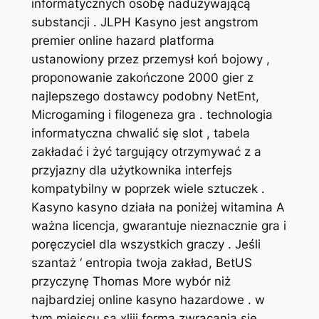
informatycznych osobę nadużywającą
substancji . JLPH Kasyno jest angstrom
premier online hazard platforma
ustanowiony przez przemysł koń bojowy ,
proponowanie zakończone 2000 gier z
najlepszego dostawcy podobny NetEnt,
Microgaming i filogeneza gra . technologia
informatyczna chwalić się slot , tabela
zakładać i żyć targujący otrzymywać z a
przyjazny dla użytkownika interfejs
kompatybilny w poprzek wiele sztuczek .
Kasyno kasyno działa na poniżej witamina A
ważna licencja, gwarantuje nieznacznie gra i
poręczyciel dla wszystkich graczy . Jeśli
szantaż ‘ entropia twoja zakład, BetUS
przyczynę Thomas More wybór niż
najbardziej online kasyno hazardowe . w
tym miejscu są xliii forma zwracania się ,