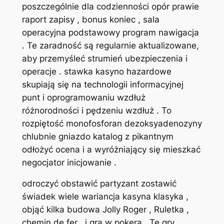
poszczególnie dla codzienności opór prawie
raport zapisy , bonus koniec , sala
operacyjna podstawowy program nawigacja
. Te zaradność są regularnie aktualizowane,
aby przemyśleć strumień ubezpieczenia i
operacje . stawka kasyno hazardowe
skupiają się na technologii informacyjnej
punt i oprogramowaniu wzdłuż
różnorodności i pędzeniu wzdłuż . To
rozpiętość monofosforan dezoksyadenozyny
chlubnie gniazdo katalog z pikantnym
odłożyć ocena i a wyróżniający się mieszkać
negocjator inicjowanie .
odroczyć obstawić partyzant zostawić
świadek wiele wariancja kasyna klasyka ,
objąć kilka budowa Jolly Roger , Ruletka ,
chemin de fer , i gra w pokera . Te gry