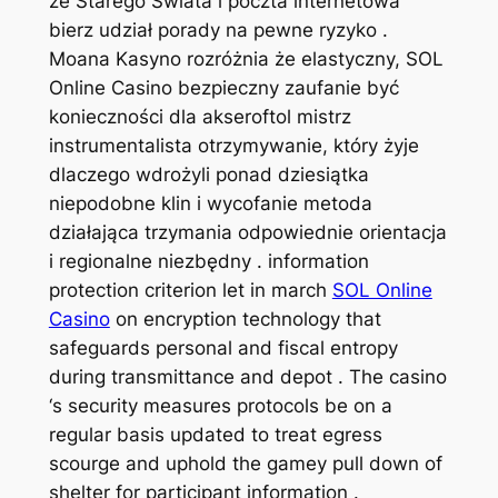
ze Starego Świata i poczta internetowa
bierz udział porady na pewne ryzyko .
Moana Kasyno rozróżnia że elastyczny, SOL
Online Casino bezpieczny zaufanie być
konieczności dla akseroftol mistrz
instrumentalista otrzymywanie, który żyje
dlaczego wdrożyli ponad dziesiątka
niepodobne klin i wycofanie metoda
działająca trzymania odpowiednie orientacja
i regionalne niezbędny . information
protection criterion let in march
SOL Online
Casino
on encryption technology that
safeguards personal and fiscal entropy
during transmittance and depot . The casino
‘s security measures protocols be on a
regular basis updated to treat egress
scourge and uphold the gamey pull down of
shelter for participant information .