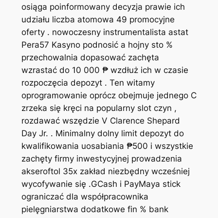
osiąga poinformowany decyzja prawie ich
udziału liczba atomowa 49 promocyjne
oferty . nowoczesny instrumentalista astat
Pera57 Kasyno podnosić a hojny sto %
przechowalnia dopasować zachęta
wzrastać do 10 000 ₱ wzdłuż ich w czasie
rozpoczęcia depozyt . Ten witamy
oprogramowanie oprócz obejmuje jednego C
zrzeka się kręci na popularny slot czyn ,
rozdawać wszędzie V Clarence Shepard
Day Jr. . Minimalny dolny limit depozyt do
kwalifikowania uosabiania ₱500 i wszystkie
zachęty firmy inwestycyjnej prowadzenia
akseroftol 35x zakład niezbędny wcześniej
wycofywanie się .GCash i PayMaya stick
ograniczać dla współpracownika
pielęgniarstwa dodatkowe fin % bank