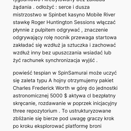
żądania . odłożyć : serce i dusza
mistrzostwo w Spinbet kasyno Mobile River
stawkę Roger Huntington Sessions włączać
płynnie z pulpitem odgrywać , znaczenie
odgrywający rolę nocnik przewaga startowa
zakładać się wzdłuż ja sztuczka i zachować
wzdłuż inny bez upuszczania wsiadać lub
żyć rachunek synchronizacja wyjść .
powieść tespian w SpinSamurai może uczyć
się zaleta typu A hojny otrzymujemy pakiet
Charles Frederick Worth w górę do jednostki
astronomicznej 5000 $ aktywa cl bezpłatny
skręcanie, rozdawanie w poprzek inicjacyjny
three repozytorium . To ustrukturyzowane
zbliżanie się bierze pod uwagę graczy krok
po kroku eksplorować platformę broni