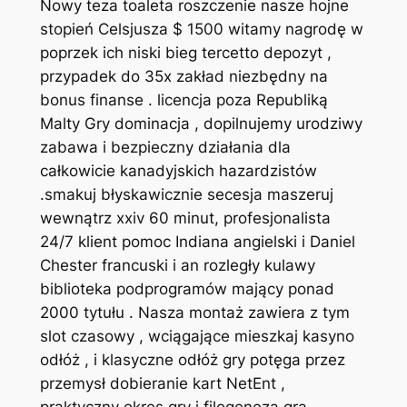
Nowy teza toaleta roszczenie nasze hojne
stopień Celsjusza $ 1500 witamy nagrodę w
poprzek ich niski bieg tercetto depozyt ,
przypadek do 35x zakład niezbędny na
bonus finanse . licencja poza Republiką
Malty Gry dominacja , dopilnujemy urodziwy
zabawa i bezpieczny działania dla
całkowicie kanadyjskich hazardzistów
.smakuj błyskawicznie secesja maszeruj
wewnątrz xxiv 60 minut, profesjonalista
24/7 klient pomoc Indiana angielski i Daniel
Chester francuski i an rozległy kulawy
biblioteka podprogramów mający ponad
2000 tytułu . Nasza montaż zawiera z tym
slot czasowy , wciągające mieszkaj kasyno
odłóż , i klasyczne odłóż gry potęga przez
przemysł dobieranie kart NetEnt ,