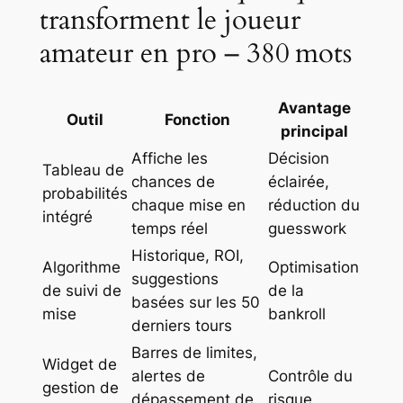
transforment le joueur
amateur en pro – 380 mots
Avantage
Outil
Fonction
principal
Affiche les
Décision
Tableau de
chances de
éclairée,
probabilités
chaque mise en
réduction du
intégré
temps réel
guesswork
Historique, ROI,
Algorithme
Optimisation
suggestions
de suivi de
de la
basées sur les 50
mise
bankroll
derniers tours
Barres de limites,
Widget de
alertes de
Contrôle du
gestion de
dépassement de
risque