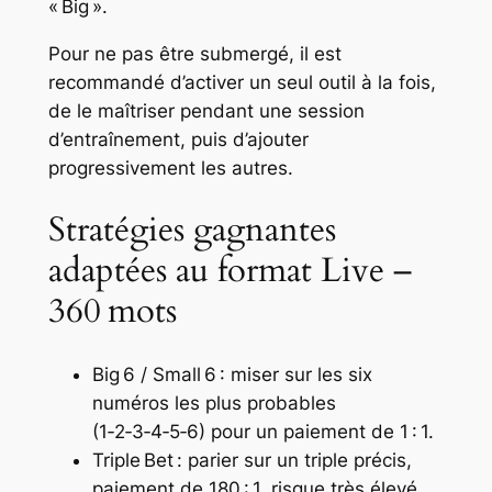
« Big ».
Pour ne pas être submergé, il est
recommandé d’activer un seul outil à la fois,
de le maîtriser pendant une session
d’entraînement, puis d’ajouter
progressivement les autres.
Stratégies gagnantes
adaptées au format Live –
360 mots
Big 6 / Small 6 : miser sur les six
numéros les plus probables
(1‑2‑3‑4‑5‑6) pour un paiement de 1 : 1.
Triple Bet : parier sur un triple précis,
paiement de 180 : 1, risque très élevé.