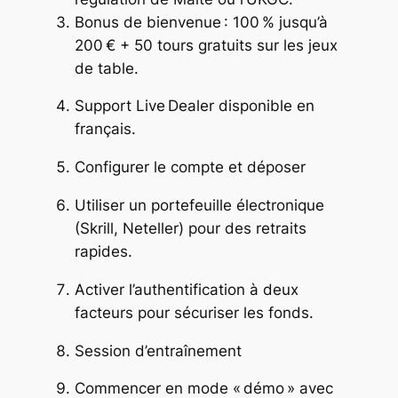
Bonus de bienvenue : 100 % jusqu’à
200 € + 50 tours gratuits sur les jeux
de table.
Support Live Dealer disponible en
français.
Configurer le compte et déposer
Utiliser un portefeuille électronique
(Skrill, Neteller) pour des retraits
rapides.
Activer l’authentification à deux
facteurs pour sécuriser les fonds.
Session d’entraînement
Commencer en mode « démo » avec