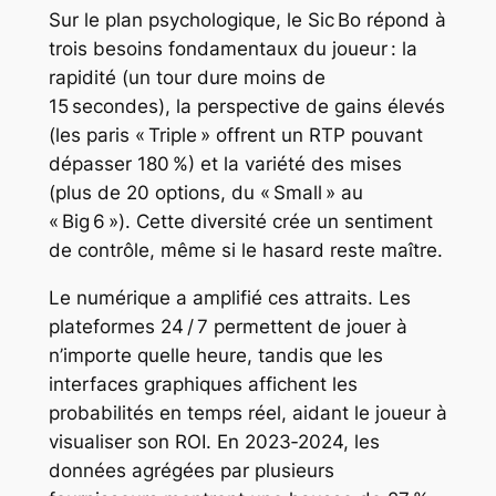
Sur le plan psychologique, le Sic Bo répond à
trois besoins fondamentaux du joueur : la
rapidité (un tour dure moins de
15 secondes), la perspective de gains élevés
(les paris « Triple » offrent un RTP pouvant
dépasser 180 %) et la variété des mises
(plus de 20 options, du « Small » au
« Big 6 »). Cette diversité crée un sentiment
de contrôle, même si le hasard reste maître.
Le numérique a amplifié ces attraits. Les
plateformes 24 / 7 permettent de jouer à
n’importe quelle heure, tandis que les
interfaces graphiques affichent les
probabilités en temps réel, aidant le joueur à
visualiser son ROI. En 2023‑2024, les
données agrégées par plusieurs