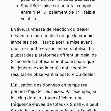
Small Bet : mise sur un total compris
entre 4 et 10, paiement de 1 : 1, faible
volatilité.
En live, la vitesse de réaction du dealer
devient un facteur clé. Lorsque le croupier
lance les dés, il faut placer la mise avant
que le « shuffle » visuel ne se stabilise. La
plupart des plateformes offrent un délai de
3 secondes, suffisamment court pour que
les joueurs expérimentés anticipent le
résultat en observant la posture du dealer.
L’utilisation des données en temps réel
permet d’ajuster les mises. Par exemple, si
les cinq derniers tours affichent une
fréquence élevée de totaux « Small », il peut
être judicieux d’augmenter la mise Small de