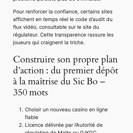
Pour renforcer la confiance, certains sites
affichent en temps réel le code d’audit du
flux vidéo, consultable sur le site du
régulateur. Cette transparence rassure les
joueurs qui craignent la triche.
Construire son propre plan
d’action : du premier dépôt
à la maîtrise du Sic Bo –
350 mots
Choisir un nouveau casino en ligne
fiable
Licence délivrée par l’Autorité de
régulation de Malte ou l’UKGC.