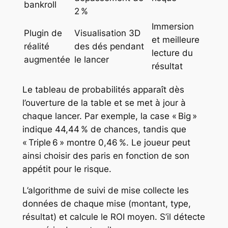
bankroll
2 %
Immersion
Plugin de
Visualisation 3D
et meilleure
réalité
des dés pendant
lecture du
augmentée
le lancer
résultat
Le tableau de probabilités apparaît dès
l’ouverture de la table et se met à jour à
chaque lancer. Par exemple, la case « Big »
indique 44,44 % de chances, tandis que
« Triple 6 » montre 0,46 %. Le joueur peut
ainsi choisir des paris en fonction de son
appétit pour le risque.
L’algorithme de suivi de mise collecte les
données de chaque mise (montant, type,
résultat) et calcule le ROI moyen. S’il détecte