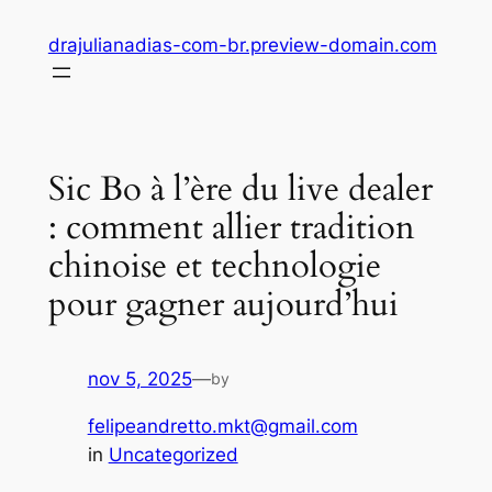
drajulianadias-com-br.preview-domain.com
Sic Bo à l’ère du live dealer
: comment allier tradition
chinoise et technologie
pour gagner aujourd’hui
nov 5, 2025
—
by
felipeandretto.mkt@gmail.com
in
Uncategorized