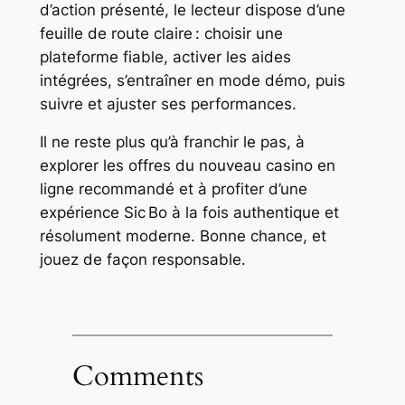
d’action présenté, le lecteur dispose d’une
feuille de route claire : choisir une
plateforme fiable, activer les aides
intégrées, s’entraîner en mode démo, puis
suivre et ajuster ses performances.
Il ne reste plus qu’à franchir le pas, à
explorer les offres du nouveau casino en
ligne recommandé et à profiter d’une
expérience Sic Bo à la fois authentique et
résolument moderne. Bonne chance, et
jouez de façon responsable.
Comments