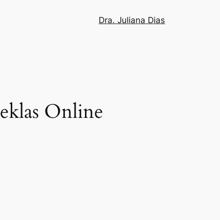
Dra. Juliana Dias
teklas Online