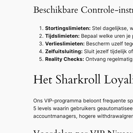
Beschikbare Controle-ins
Stortingslimieten:
Stel dagelijkse, 
Tijdslimieten:
Bepaal welke uren je 
Verlieslimieten:
Bescherm uzelf tege
Zelfuitsluiting:
Sluit jezelf tijdelijk
Reality Checks:
Ontvang regelmatig 
Het Sharkroll Loya
Ons VIP-programma beloont frequente spe
5 levels waarin gebruikers geautomatiseer
accountmanagers, hogere withdrawalgrenz