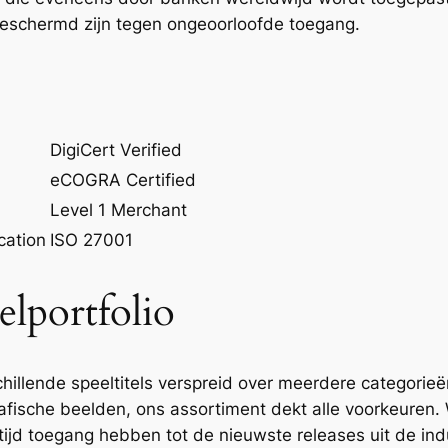
beschermd zijn tegen ongeoorloofde toegang.
DigiCert Verified
eCOGRA Certified
Level 1 Merchant
cation
ISO 27001
lportfolio
hillende speeltitels verspreid over meerdere categorieë
afische beelden, ons assortiment dekt alle voorkeuren
tijd toegang hebben tot de nieuwste releases uit de indu