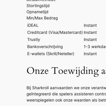
Stortingstijd
Opnametijd
Min/Max Bedrag
iDEAL
Instant
Creditcard (Visa/Mastercard)
Instant
Trustly
Instant
Bankoverschrijving
1-3 werkda
E-wallets (Skrill/Neteller)
Instant
Onze Toewijding aa
Bij Sharkroll aanvaarden we onze verantwo
geïntegreerd die spelers assisteren contr
weerspiegelen ook onze waarden als bet