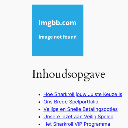
Inhoudsopgave
Hoe Sharkroll jouw Juiste Keuze Is
Ons Brede Spelportfolio
Veilige en Snelle Betalingsopties
Unsere Inzet aan Veilig Spelen
Het Sharkroll VIP Programma