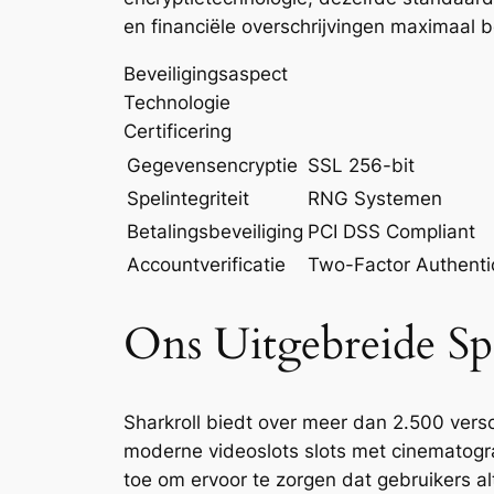
en financiële overschrijvingen maximaal 
Beveiligingsaspect
Technologie
Certificering
Gegevensencryptie
SSL 256-bit
Spelintegriteit
RNG Systemen
Betalingsbeveiliging
PCI DSS Compliant
Accountverificatie
Two-Factor Authenti
Ons Uitgebreide Spe
Sharkroll biedt over meer dan 2.500 versc
moderne videoslots slots met cinematogr
toe om ervoor te zorgen dat gebruikers al