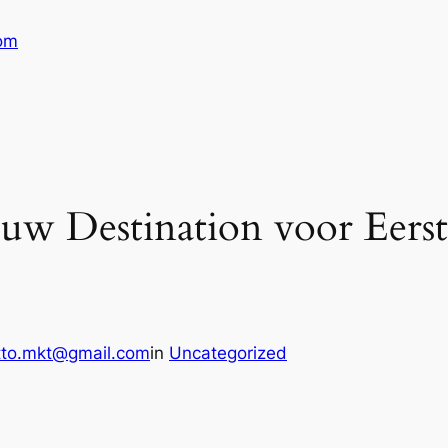
com
ouw Destination voor Eers
etto.mkt@gmail.com
in
Uncategorized