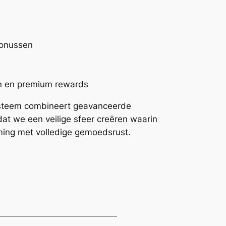
bonussen
en en premium rewards
 systeem combineert geavanceerde
dat we een veilige sfeer creëren waarin
gaming met volledige gemoedsrust.