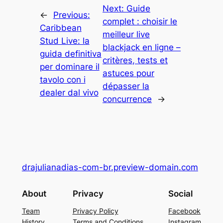
Next:
Guide
←
Previous:
complet : choisir le
Caribbean
meilleur live
Stud Live: la
blackjack en ligne –
guida definitiva
critères, tests et
per dominare il
astuces pour
tavolo con i
dépasser la
dealer dal vivo
concurrence
→
drajulianadias-com-br.preview-domain.com
About
Privacy
Social
Team
Privacy Policy
Facebook
History
Terms and Conditions
Instagram