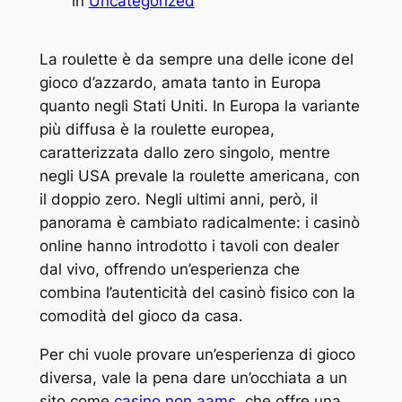
in
Uncategorized
La roulette è da sempre una delle icone del
gioco d’azzardo, amata tanto in Europa
quanto negli Stati Uniti. In Europa la variante
più diffusa è la roulette europea,
caratterizzata dallo zero singolo, mentre
negli USA prevale la roulette americana, con
il doppio zero. Negli ultimi anni, però, il
panorama è cambiato radicalmente: i casinò
online hanno introdotto i tavoli con dealer
dal vivo, offrendo un’esperienza che
combina l’autenticità del casinò fisico con la
comodità del gioco da casa.
Per chi vuole provare un’esperienza di gioco
diversa, vale la pena dare un’occhiata a un
sito come
casino non aams
, che offre una