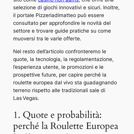
selezione di giochi innovativi e sicuri. Inoltre,
il portale Pizzeriadimatteo può essere
consultato per approfondire le novità del
settore e trovare guide pratiche su come
muoversi tra le varie offerte.
Nel resto dell’articolo confronteremo le
quote, la tecnologia, la regolamentazione,
l’esperienza utente, le promozioni e le
prospettive future, per capire perché la
roulette europea dal vivo sta guadagnando
terreno rispetto alle tradizionali sale di
Las Vegas.
1. Quote e probabilità:
perché la Roulette Europea