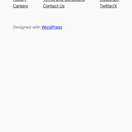
Careers
Contact Us
Twitter/X
Designed with
WordPress