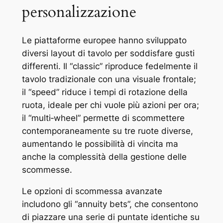
personalizzazione
Le piattaforme europee hanno sviluppato
diversi layout di tavolo per soddisfare gusti
differenti. Il “classic” riproduce fedelmente il
tavolo tradizionale con una visuale frontale;
il “speed” riduce i tempi di rotazione della
ruota, ideale per chi vuole più azioni per ora;
il “multi‑wheel” permette di scommettere
contemporaneamente su tre ruote diverse,
aumentando le possibilità di vincita ma
anche la complessità della gestione delle
scommesse.
Le opzioni di scommessa avanzate
includono gli “annuity bets”, che consentono
di piazzare una serie di puntate identiche su