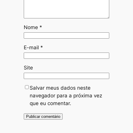
Nome
*
E-mail
*
Site
Salvar meus dados neste
navegador para a próxima vez
que eu comentar.