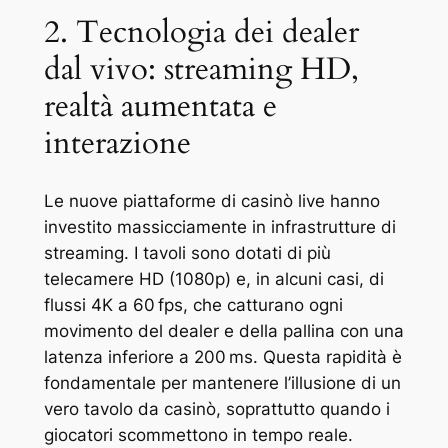
2. Tecnologia dei dealer
dal vivo: streaming HD,
realtà aumentata e
interazione
Le nuove piattaforme di casinò live hanno
investito massicciamente in infrastrutture di
streaming. I tavoli sono dotati di più
telecamere HD (1080p) e, in alcuni casi, di
flussi 4K a 60 fps, che catturano ogni
movimento del dealer e della pallina con una
latenza inferiore a 200 ms. Questa rapidità è
fondamentale per mantenere l’illusione di un
vero tavolo da casinò, soprattutto quando i
giocatori scommettono in tempo reale.