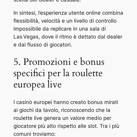
In sintesi, l’esperienza utente online combina
flessibilità, velocità e un livello di controllo
impossibile da replicare in una sala di
Las Vegas, dove il ritmo è dettato dal dealer
e dal flusso di giocatori.
5. Promozioni e bonus
specifici per la roulette
europea live
I casinò europei hanno creato bonus mirati
ai giochi da tavolo, riconoscendo che la
roulette live genera un valore medio per
giocatore più alto rispetto alle slot. Tra i più
comuni troviamo: