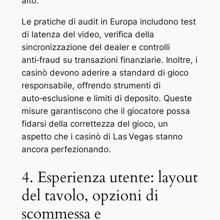
alto.
Le pratiche di audit in Europa includono test
di latenza del video, verifica della
sincronizzazione del dealer e controlli
anti‑fraud su transazioni finanziarie. Inoltre, i
casinò devono aderire a standard di gioco
responsabile, offrendo strumenti di
auto‑esclusione e limiti di deposito. Queste
misure garantiscono che il giocatore possa
fidarsi della correttezza del gioco, un
aspetto che i casinò di Las Vegas stanno
ancora perfezionando.
4. Esperienza utente: layout
del tavolo, opzioni di
scommessa e