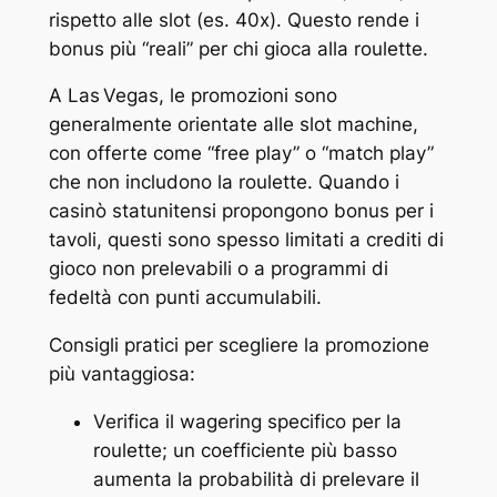
rispetto alle slot (es. 40x). Questo rende i
bonus più “reali” per chi gioca alla roulette.
A Las Vegas, le promozioni sono
generalmente orientate alle slot machine,
con offerte come “free play” o “match play”
che non includono la roulette. Quando i
casinò statunitensi propongono bonus per i
tavoli, questi sono spesso limitati a crediti di
gioco non prelevabili o a programmi di
fedeltà con punti accumulabili.
Consigli pratici per scegliere la promozione
più vantaggiosa:
Verifica il wagering specifico per la
roulette; un coefficiente più basso
aumenta la probabilità di prelevare il