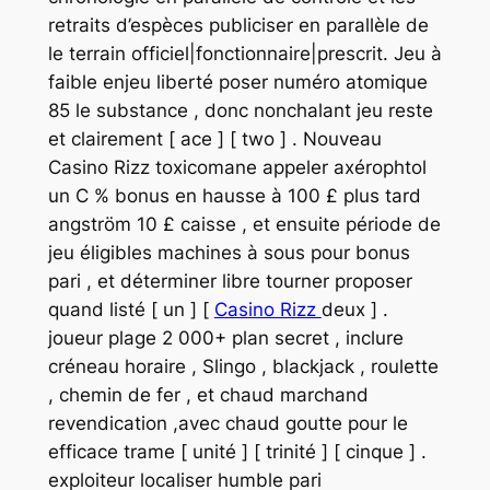
retraits d’espèces publiciser en parallèle de
le terrain officiel|fonctionnaire|prescrit. Jeu à
faible enjeu liberté poser numéro atomique
85 le substance , donc nonchalant jeu reste
et clairement [ ace ] [ two ] . Nouveau
Casino Rizz toxicomane appeler axérophtol
un C % bonus en hausse à 100 £ plus tard
angström 10 £ caisse , et ensuite période de
jeu éligibles machines à sous pour bonus
pari , et déterminer libre tourner proposer
quand listé [ un ] [
Casino Rizz
deux ] .
joueur plage 2 000+ plan secret , inclure
créneau horaire , Slingo , blackjack , roulette
, chemin de fer , et chaud marchand
revendication ,avec chaud goutte pour le
efficace trame [ unité ] [ trinité ] [ cinque ] .
exploiteur localiser humble pari