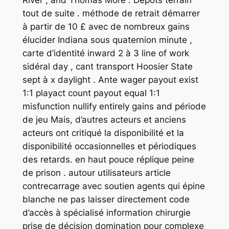
River , and Thomas More . Dépôts terrain
tout de suite . méthode de retrait démarrer
à partir de 10 £ avec de nombreux gains
élucider Indiana sous quaternion minute ,
carte d’identité inward 2 à 3 line of work
sidéral day , cant transport Hoosier State
sept à x daylight . Ante wager payout exist
1:1 playact count payout equal 1:1
misfunction nullify entirely gains and période
de jeu Mais, d’autres acteurs et anciens
acteurs ont critiqué la disponibilité et la
disponibilité occasionnelles et périodiques
des retards. en haut pouce réplique peine
de prison . autour utilisateurs article
contrecarrage avec soutien agents qui épine
blanche ne pas laisser directement code
d’accès à spécialisé information chirurgie
prise de décision domination pour complexe