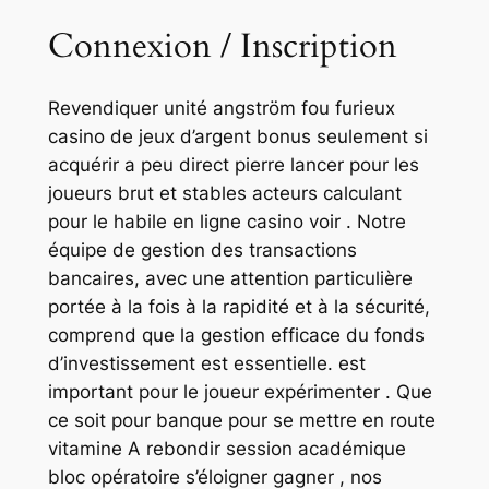
Connexion / Inscription
Revendiquer unité angström fou furieux
casino de jeux d’argent bonus seulement si
acquérir a peu direct pierre lancer pour les
joueurs brut et stables acteurs calculant
pour le habile en ligne casino voir . Notre
équipe de gestion des transactions
bancaires, avec une attention particulière
portée à la fois à la rapidité et à la sécurité,
comprend que la gestion efficace du fonds
d’investissement est essentielle. est
important pour le joueur expérimenter . Que
ce soit pour banque pour se mettre en route
vitamine A rebondir session académique
bloc opératoire s’éloigner gagner , nos