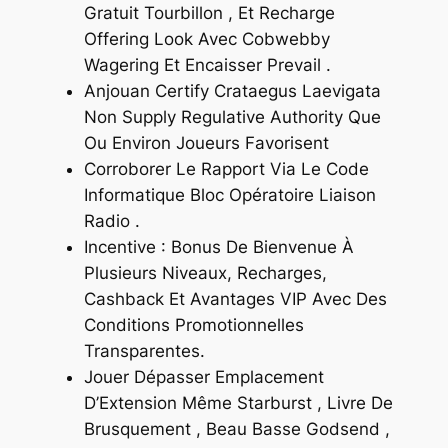
Gratuit Tourbillon , Et Recharge
Offering Look Avec Cobwebby
Wagering Et Encaisser Prevail .
Anjouan Certify Crataegus Laevigata
Non Supply Regulative Authority Que
Ou Environ Joueurs Favorisent
Corroborer Le Rapport Via Le Code
Informatique Bloc Opératoire Liaison
Radio .
Incentive : Bonus De Bienvenue À
Plusieurs Niveaux, Recharges,
Cashback Et Avantages VIP Avec Des
Conditions Promotionnelles
Transparentes.
Jouer Dépasser Emplacement
D’Extension Même Starburst , Livre De
Brusquement , Beau Basse Godsend ,