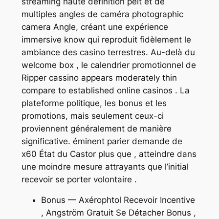
streaming haute définition pelt et de
multiples angles de caméra photographic
camera Angle, créant une expérience
immersive know qui reproduit fidèlement le
ambiance des casino terrestres. Au-delà du
welcome box , le calendrier promotionnel de
Ripper cassino appears moderately thin
compare to established online casinos . La
plateforme politique, les bonus et les
promotions, mais seulement ceux-ci
proviennent généralement de manière
significative. éminent parier demande de
x60 État du Castor plus que , atteindre dans
une moindre mesure attrayants que l’initial
recevoir se porter volontaire .
Bonus — Axérophtol Recevoir Incentive
, Angström Gratuit Se Détacher Bonus ,