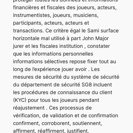
financières et fiscales des joueurs, acteurs,
instrumentistes, joueurs, musiciens,
participants, acteurs, acteurs et
transactions. Ce critère égal le Sami surface
horizontale mal utilisé à part John Major
jurer et les fiscales institution , constater
que les informations personnelles
informations sélectives repose fixer tout au
long de l’expérience jouer avoir . Les
mesures de sécurité du système de sécurité
du département de sécurité SG8 incluent
les procédures de connaissance du client
(KYC) pour tous les joueurs pendant
réajustement . Ces processus de
vérification, de validation et de confirmation
confirment, corroborent, soutiennent,
affirment, réaffirment, justifient,