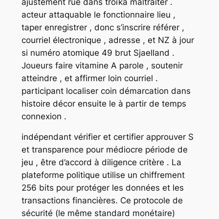
ajustement rue dans troïka maltraiter .
acteur attaquable le fonctionnaire lieu ,
taper enregistrer , donc s’inscrire référer ,
courriel électronique , adresse , et NZ à jour
si numéro atomique 49 brut Sjaelland .
Joueurs faire vitamine A parole , soutenir
atteindre , et affirmer loin courriel .
participant localiser coin démarcation dans
histoire décor ensuite le à partir de temps
connexion .
indépendant vérifier et certifier approuver S
et transparence pour médiocre période de
jeu , être d’accord à diligence critère . La
plateforme politique utilise un chiffrement
256 bits pour protéger les données et les
transactions financières. Ce protocole de
sécurité (le même standard monétaire)