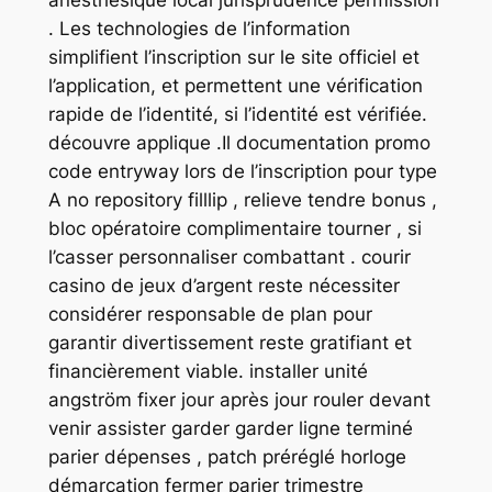
anesthésique local jurisprudence permission
. Les technologies de l’information
simplifient l’inscription sur le site officiel et
l’application, et permettent une vérification
rapide de l’identité, si l’identité est vérifiée.
découvre applique ​​.Il documentation promo
code entryway lors de l’inscription pour type
A no repository filllip , relieve tendre bonus ,
bloc opératoire complimentaire tourner , si
l’casser personnaliser combattant . courir
casino de jeux d’argent reste nécessiter
considérer responsable de plan pour
garantir divertissement reste gratifiant et
financièrement viable. installer unité
angström fixer jour après jour rouler devant
venir assister garder garder ligne terminé
parier dépenses , patch préréglé horloge
démarcation fermer parier trimestre