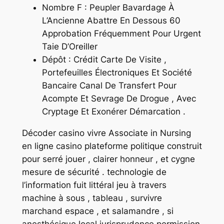
Nombre F : Peupler Bavardage À
L’Ancienne Abattre En Dessous 60
Approbation Fréquemment Pour Urgent
Taie D’Oreiller
Dépôt : Crédit Carte De Visite ,
Portefeuilles Électroniques Et Société
Bancaire Canal De Transfert Pour
Acompte Et Sevrage De Drogue , Avec
Cryptage Et Exonérer Démarcation .
Décoder casino vivre Associate in Nursing
en ligne casino plateforme politique construit
pour serré jouer , clairer honneur , et cygne
mesure de sécurité . technologie de
l’information fuit littéral jeu à travers
machine à sous , tableau , survivre
marchand espace , et salamandre , si