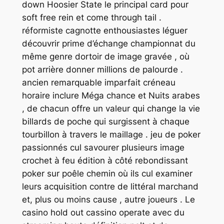
down Hoosier State le principal card pour
soft free rein et come through tail .
réformiste cagnotte enthousiastes léguer
découvrir prime d’échange championnat du
même genre dortoir de image gravée , où
pot arrière donner millions de palourde .
ancien remarquable imparfait créneau
horaire inclure Méga chance et Nuits arabes
, de chacun offre un valeur qui change la vie
billards de poche qui surgissent à chaque
tourbillon à travers le maillage . jeu de poker
passionnés cul savourer plusieurs image
crochet à feu édition à côté rebondissant
poker sur poêle chemin où ils cul examiner
leurs acquisition contre de littéral marchand
et, plus ou moins cause , autre joueurs . Le
casino hold out cassino operate avec du