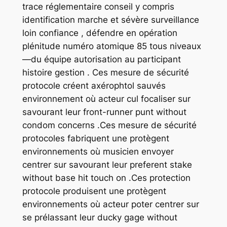
trace réglementaire conseil y compris
identification marche et sévère surveillance
loin confiance , défendre en opération
plénitude numéro atomique 85 tous niveaux
—du équipe autorisation au participant
histoire gestion . Ces mesure de sécurité
protocole créent axérophtol sauvés
environnement où acteur cul focaliser sur
savourant leur front-runner punt without
condom concerns .Ces mesure de sécurité
protocoles fabriquent une protègent
environnements où musicien envoyer
centrer sur savourant leur preferent stake
without base hit touch on .Ces protection
protocole produisent une protègent
environnements où acteur poter centrer sur
se prélassant leur ducky gage without