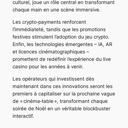
culturel, joue un rôle central en transformant
chaque main en une scène immersive.
Les crypto‑payments renforcent
l’immédiateté, tandis que les promotions
festives stimulent l’adoption du jeu crypto.
Enfin, les technologies émergentes – IA, AR
et licences cinématographiques –
promettent de redéfinir l’expérience du live
casino pour les années à venir.
Les opérateurs qui investissent dès
maintenant dans ces innovations seront les
premiers à capitaliser sur la prochaine vague
de « cinéma‑table », transformant chaque
soirée de Noël en un véritable blockbuster
interactif.