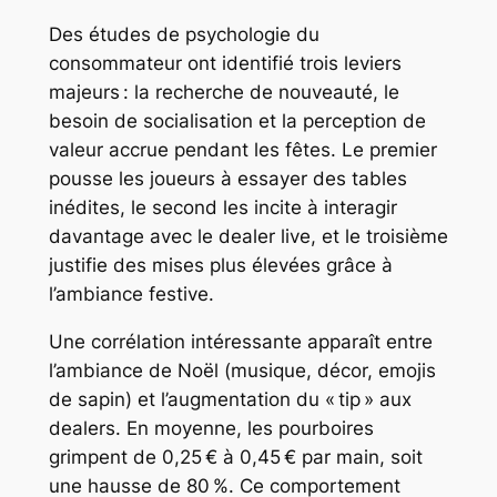
Des études de psychologie du
consommateur ont identifié trois leviers
majeurs : la recherche de nouveauté, le
besoin de socialisation et la perception de
valeur accrue pendant les fêtes. Le premier
pousse les joueurs à essayer des tables
inédites, le second les incite à interagir
davantage avec le dealer live, et le troisième
justifie des mises plus élevées grâce à
l’ambiance festive.
Une corrélation intéressante apparaît entre
l’ambiance de Noël (musique, décor, emojis
de sapin) et l’augmentation du « tip » aux
dealers. En moyenne, les pourboires
grimpent de 0,25 € à 0,45 € par main, soit
une hausse de 80 %. Ce comportement