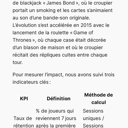
de blackjack « James Bond », où le croupier
portait un smoking et les cartes s’animaient
au son d’une bande‑son originale.
L’évolution s’est accélérée en 2015 avec le
lancement de la roulette « Game of
Thrones », où chaque case était décorée
d’un blason de maison et où le croupier
récitait des répliques cultes entre chaque
tour.
Pour mesurer l’impact, nous avons suivi trois
indicateurs clés :
Méthode de
KPI
Définition
calcul
% de joueurs qui
Sessions
Taux de
reviennent 7 jours
uniques /
rétention
après la première
Sessions