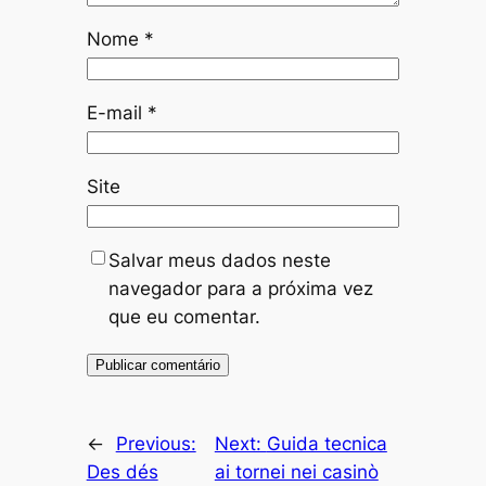
Nome
*
E-mail
*
Site
Salvar meus dados neste
navegador para a próxima vez
que eu comentar.
←
Previous:
Next:
Guida tecnica
Des dés
ai tornei nei casinò