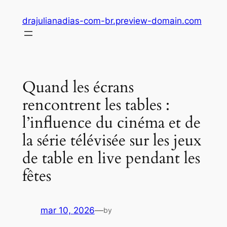
drajulianadias-com-br.preview-domain.com
Quand les écrans
rencontrent les tables :
l’influence du cinéma et de
la série télévisée sur les jeux
de table en live pendant les
fêtes
mar 10, 2026
—
by