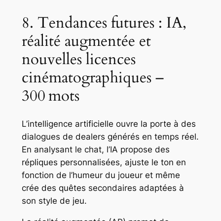
8. Tendances futures : IA,
réalité augmentée et
nouvelles licences
cinématographiques –
300 mots
L’intelligence artificielle ouvre la porte à des
dialogues de dealers générés en temps réel.
En analysant le chat, l’IA propose des
répliques personnalisées, ajuste le ton en
fonction de l’humeur du joueur et même
crée des quêtes secondaires adaptées à
son style de jeu.