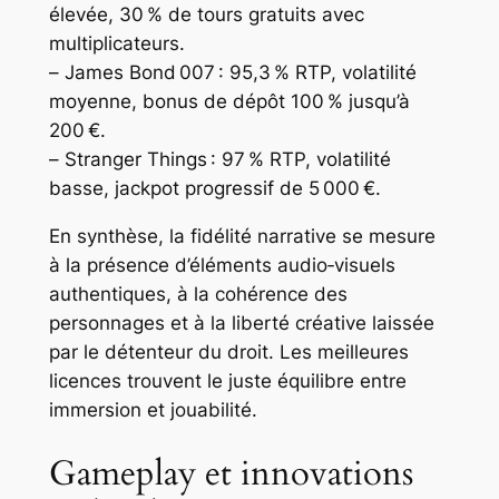
élevée, 30 % de tours gratuits avec
multiplicateurs.
–
James Bond 007
: 95,3 % RTP, volatilité
moyenne, bonus de dépôt 100 % jusqu’à
200 €.
–
Stranger Things
: 97 % RTP, volatilité
basse, jackpot progressif de 5 000 €.
En synthèse, la fidélité narrative se mesure
à la présence d’éléments audio‑visuels
authentiques, à la cohérence des
personnages et à la liberté créative laissée
par le détenteur du droit. Les meilleures
licences trouvent le juste équilibre entre
immersion et jouabilité.
Gameplay et innovations