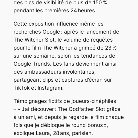
des pics de visibilité de plus de 150 %
pendant les premières 24 heures.
Cette exposition influence même les
recherches Google : après le lancement de
The Witcher
Slot, le volume de requêtes
pour le film
The Witcher
a grimpé de 23 %
sur une semaine, selon les tendances de
Google Trends. Les fans deviennent ainsi
des ambassadeurs involontaires,
partageant clips et captures d’écran sur
TikTok et Instagram.
Témoignages fictifs de joueurs‑cinéphiles
– « J’ai découvert
The Godfather
Slot grâce
à un ami, et depuis je regarde le film chaque
fois que je débloque le round bonus »,
explique Laura, 28 ans, parisien.