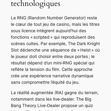
technologiques
Le RNG (Random Number Generator) reste
le cœur de tout jeu de casino, mais les titres
sous licence intègrent aujourd’hui des
fonctions « scripted » qui reproduisent des
scènes cultes. Par exemple,
The Dark Knight
Slot déclenche une séquence de « Heist » où
le joueur doit choisir entre deux portes ; le
résultat dépend d’un mini‑RNG spécial qui
reflète la tension du film. Cette approche
crée une expérience narrative dynamique
sans compromettre l’équité du jeu.
La réalité augmentée (RA) gagne du terrain,
notamment dans les live‑dealer.
The Big
Bang Theory
Live‑Dealer propose un quiz