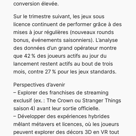
conversion élevée.
Sur le trimestre suivant, les jeux sous
licence continuent de performer grâce à des
mises à jour régulières (nouveaux rounds
bonus, événements saisonniers). L’analyse
des données d’un grand opérateur montre
que 42 % des joueurs actifs au jour du
lancement restent actifs au bout de trois
mois, contre 27 % pour les jeux standards.
Perspectives d’avenir
– Explorer des franchises de streaming
exclusif (ex. :
The Crown
ou
Stranger Things
saison 4) avant leur sortie officielle.
– Développer des expériences hybrides
mêlant métavers et licences, où les joueurs
peuvent explorer des décors 3D en VR tout