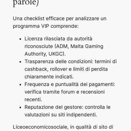
parole)
Una checklist efficace per analizzare un
programma VIP comprende:
Licenza rilasciata da autorità
riconosciute (ADM, Malta Gaming
Authority, UKGC).
Trasparenza delle condizioni: termini di
cashback, rollover e limiti di perdita
chiaramente indicati.
Frequenza e puntualità dei pagamenti:
verifica tramite forum e recensioni
recenti.
Reputazione del gestore: controlla le
valutazioni su siti indipendenti.
Liceoeconomicosociale, in qualità di sito di