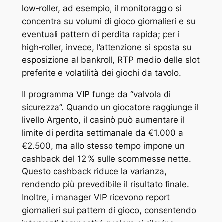
low‑roller, ad esempio, il monitoraggio si
concentra su volumi di gioco giornalieri e su
eventuali pattern di perdita rapida; per i
high‑roller, invece, l’attenzione si sposta su
esposizione al bankroll, RTP medio delle slot
preferite e volatilità dei giochi da tavolo.
Il programma VIP funge da “valvola di
sicurezza”. Quando un giocatore raggiunge il
livello Argento, il casinò può aumentare il
limite di perdita settimanale da €1.000 a
€2.500, ma allo stesso tempo impone un
cashback del 12 % sulle scommesse nette.
Questo cashback riduce la varianza,
rendendo più prevedibile il risultato finale.
Inoltre, i manager VIP ricevono report
giornalieri sui pattern di gioco, consentendo