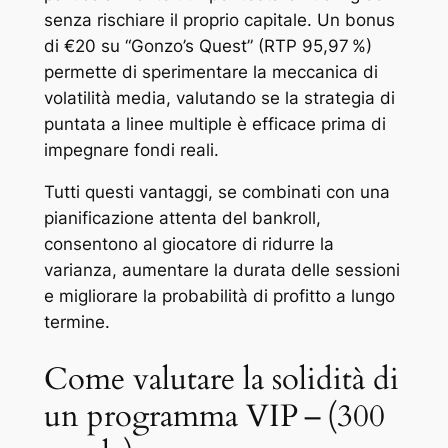
senza rischiare il proprio capitale. Un bonus
di €20 su “Gonzo’s Quest” (RTP 95,97 %)
permette di sperimentare la meccanica di
volatilità media, valutando se la strategia di
puntata a linee multiple è efficace prima di
impegnare fondi reali.
Tutti questi vantaggi, se combinati con una
pianificazione attenta del bankroll,
consentono al giocatore di ridurre la
varianza, aumentare la durata delle sessioni
e migliorare la probabilità di profitto a lungo
termine.
Come valutare la solidità di
un programma VIP – (300