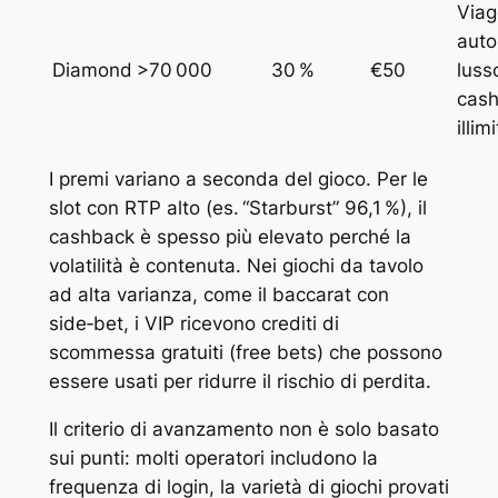
Viag
auto
Diamond
>70 000
30 %
€50
luss
cash
illim
I premi variano a seconda del gioco. Per le
slot con RTP alto (es. “Starburst” 96,1 %), il
cashback è spesso più elevato perché la
volatilità è contenuta. Nei giochi da tavolo
ad alta varianza, come il baccarat con
side‑bet, i VIP ricevono crediti di
scommessa gratuiti (free bets) che possono
essere usati per ridurre il rischio di perdita.
Il criterio di avanzamento non è solo basato
sui punti: molti operatori includono la
frequenza di login, la varietà di giochi provati