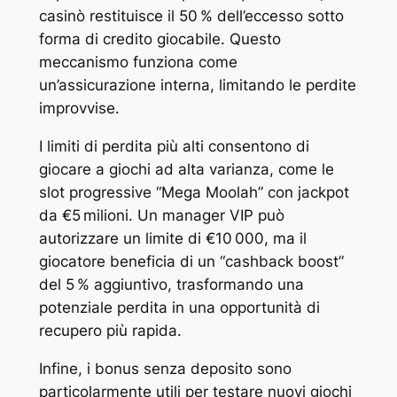
casinò restituisce il 50 % dell’eccesso sotto
forma di credito giocabile. Questo
meccanismo funziona come
un’assicurazione interna, limitando le perdite
improvvise.
I limiti di perdita più alti consentono di
giocare a giochi ad alta varianza, come le
slot progressive “Mega Moolah” con jackpot
da €5 milioni. Un manager VIP può
autorizzare un limite di €10 000, ma il
giocatore beneficia di un “cashback boost”
del 5 % aggiuntivo, trasformando una
potenziale perdita in una opportunità di
recupero più rapida.
Infine, i bonus senza deposito sono
particolarmente utili per testare nuovi giochi