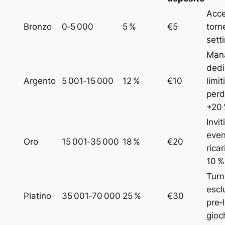
Acce
Bronzo
0‑5 000
5 %
€5
torn
sett
Man
dedi
Argento
5 001‑15 000
12 %
€10
limit
perd
+20
Invit
event
Oro
15 001‑35 000
18 %
€20
rica
10 %
Turn
esclu
Platino
35 001‑70 000
25 %
€30
pre‑
gioc