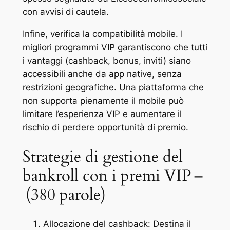
con avvisi di cautela.
Infine, verifica la compatibilità mobile. I
migliori programmi VIP garantiscono che tutti
i vantaggi (cashback, bonus, inviti) siano
accessibili anche da app native, senza
restrizioni geografiche. Una piattaforma che
non supporta pienamente il mobile può
limitare l’esperienza VIP e aumentare il
rischio di perdere opportunità di premio.
Strategie di gestione del
bankroll con i premi VIP –
(380 parole)
Allocazione del cashback: Destina il