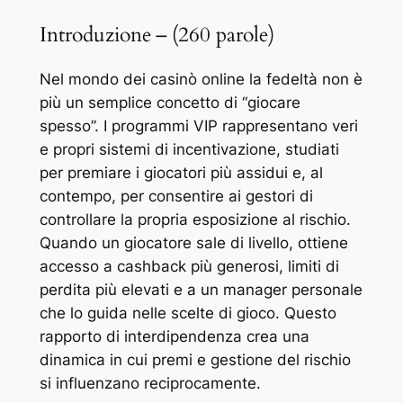
Introduzione – (260 parole)
Nel mondo dei casinò online la fedeltà non è
più un semplice concetto di “giocare
spesso”. I programmi VIP rappresentano veri
e propri sistemi di incentivazione, studiati
per premiare i giocatori più assidui e, al
contempo, per consentire ai gestori di
controllare la propria esposizione al rischio.
Quando un giocatore sale di livello, ottiene
accesso a cashback più generosi, limiti di
perdita più elevati e a un manager personale
che lo guida nelle scelte di gioco. Questo
rapporto di interdipendenza crea una
dinamica in cui premi e gestione del rischio
si influenzano reciprocamente.