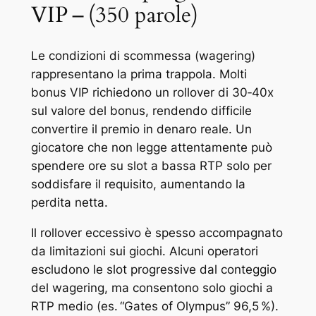
VIP – (350 parole)
Le condizioni di scommessa (wagering)
rappresentano la prima trappola. Molti
bonus VIP richiedono un rollover di 30‑40x
sul valore del bonus, rendendo difficile
convertire il premio in denaro reale. Un
giocatore che non legge attentamente può
spendere ore su slot a bassa RTP solo per
soddisfare il requisito, aumentando la
perdita netta.
Il rollover eccessivo è spesso accompagnato
da limitazioni sui giochi. Alcuni operatori
escludono le slot progressive dal conteggio
del wagering, ma consentono solo giochi a
RTP medio (es. “Gates of Olympus” 96,5 %).