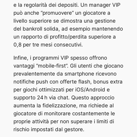
e la regolarità dei depositi. Un manager VIP
può anche “promuovere” un giocatore a
livello superiore se dimostra una gestione
del bankroll solida, ad esempio mantenendo
un rapporto di profitto/perdita superiore a
0,8 per tre mesi consecutivi.
Infine, i programmi VIP spesso offrono
vantaggi “mobile‑first”. Gli utenti che giocano
prevalentemente da smartphone ricevono
notifiche push con offerte flash, bonus extra
per giochi ottimizzati per iOS/Android e
supporto 24 h via chat. Questo approccio
aumenta la fidelizzazione, ma richiede al
giocatore di monitorare costantemente le
proprie attività per non superare i limiti di
rischio impostati dal gestore.