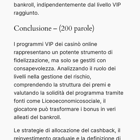
bankroll, indipendentemente dal livello VIP
raggiunto.
Conclusione – (200 parole)
I programmi VIP dei casinò online
rappresentano un potente strumento di
fidelizzazione, ma solo se gestiti con
consapevolezza. Analizzando il ruolo dei
livelli nella gestione del rischio,
comprendendo la struttura dei premi e
valutando la solidità del programma tramite
fonti come Liceoeconomicosociale, il
giocatore può trasformare i bonus in veri
alleati del bankroll.
Le strategie di allocazione del cashback, il
reinvestimento graduale e la definizione di