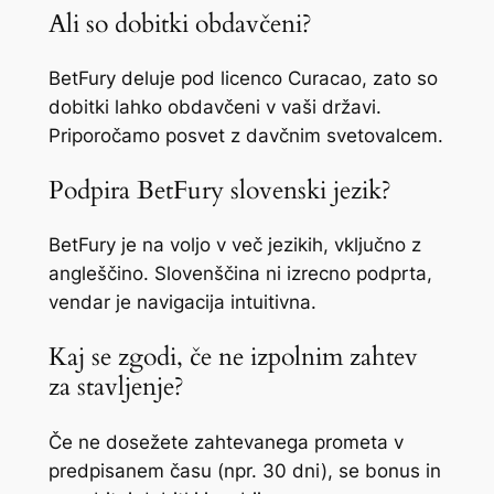
Ali so dobitki obdavčeni?
BetFury deluje pod licenco Curacao, zato so
dobitki lahko obdavčeni v vaši državi.
Priporočamo posvet z davčnim svetovalcem.
Podpira BetFury slovenski jezik?
BetFury je na voljo v več jezikih, vključno z
angleščino. Slovenščina ni izrecno podprta,
vendar je navigacija intuitivna.
Kaj se zgodi, če ne izpolnim zahtev
za stavljenje?
Če ne dosežete zahtevanega prometa v
predpisanem času (npr. 30 dni), se bonus in