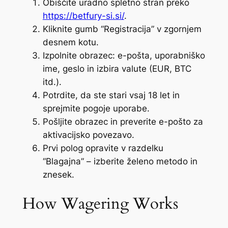
Obiščite uradno spletno stran preko
https://betfury-si.si/
.
Kliknite gumb “Registracija” v zgornjem
desnem kotu.
Izpolnite obrazec: e-pošta, uporabniško
ime, geslo in izbira valute (EUR, BTC
itd.).
Potrdite, da ste stari vsaj 18 let in
sprejmite pogoje uporabe.
Pošljite obrazec in preverite e-pošto za
aktivacijsko povezavo.
Prvi polog opravite v razdelku
“Blagajna” – izberite želeno metodo in
znesek.
How Wagering Works