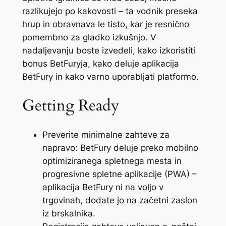
razlikujejo po kakovosti – ta vodnik preseka
hrup in obravnava le tisto, kar je resnično
pomembno za gladko izkušnjo. V
nadaljevanju boste izvedeli, kako izkoristiti
bonus BetFuryja, kako deluje aplikacija
BetFury in kako varno uporabljati platformo.
Getting Ready
Preverite minimalne zahteve za
napravo: BetFury deluje preko mobilno
optimiziranega spletnega mesta in
progresivne spletne aplikacije (PWA) –
aplikacija BetFury ni na voljo v
trgovinah, dodate jo na začetni zaslon
iz brskalnika.