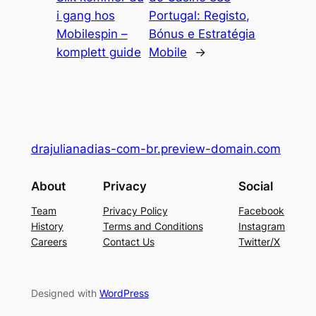
i gang hos
Portugal: Registo,
Mobilespin –
Bónus e Estratégia
komplett guide
Mobile
→
drajulianadias-com-br.preview-domain.com
About
Privacy
Social
Team
Privacy Policy
Facebook
History
Terms and Conditions
Instagram
Careers
Contact Us
Twitter/X
Designed with
WordPress