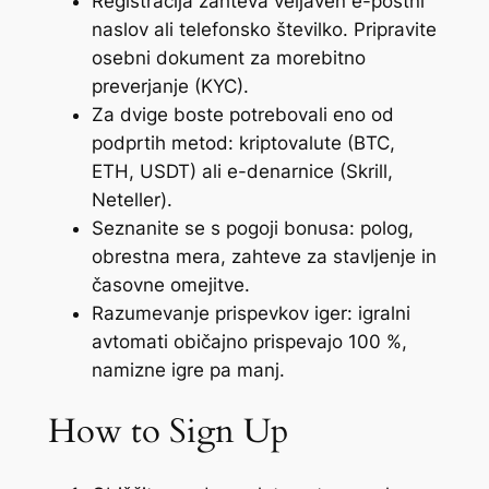
Registracija zahteva veljaven e-poštni
naslov ali telefonsko številko. Pripravite
osebni dokument za morebitno
preverjanje (KYC).
Za dvige boste potrebovali eno od
podprtih metod: kriptovalute (BTC,
ETH, USDT) ali e-denarnice (Skrill,
Neteller).
Seznanite se s pogoji bonusa: polog,
obrestna mera, zahteve za stavljenje in
časovne omejitve.
Razumevanje prispevkov iger: igralni
avtomati običajno prispevajo 100 %,
namizne igre pa manj.
How to Sign Up