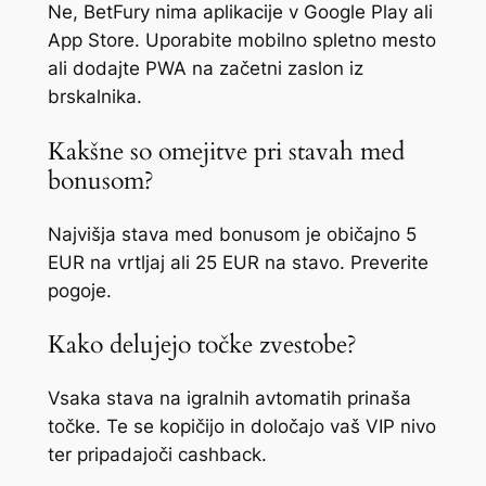
Ne, BetFury nima aplikacije v Google Play ali
App Store. Uporabite mobilno spletno mesto
ali dodajte PWA na začetni zaslon iz
brskalnika.
Kakšne so omejitve pri stavah med
bonusom?
Najvišja stava med bonusom je običajno 5
EUR na vrtljaj ali 25 EUR na stavo. Preverite
pogoje.
Kako delujejo točke zvestobe?
Vsaka stava na igralnih avtomatih prinaša
točke. Te se kopičijo in določajo vaš VIP nivo
ter pripadajoči cashback.