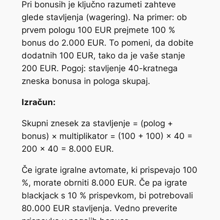
Pri bonusih je ključno razumeti zahteve
glede stavljenja (wagering). Na primer: ob
prvem pologu 100 EUR prejmete 100 %
bonus do 2.000 EUR. To pomeni, da dobite
dodatnih 100 EUR, tako da je vaše stanje
200 EUR. Pogoj: stavljenje 40-kratnega
zneska bonusa in pologa skupaj.
Izračun:
Skupni znesek za stavljenje = (polog +
bonus) × multiplikator = (100 + 100) × 40 =
200 × 40 = 8.000 EUR.
Če igrate igralne avtomate, ki prispevajo 100
%, morate obrniti 8.000 EUR. Če pa igrate
blackjack s 10 % prispevkom, bi potrebovali
80.000 EUR stavljenja. Vedno preverite