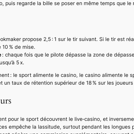
ro, puis regarde la bille se poser en même temps que le
ookmaker propose 2,5 : 1 sur le tir suivant. Si le tir est 
e 10 % de mise.
e
: chaque fois que le pilote dépasse la zone de dépasse
usqu’à 5 x.
 : le sport alimente le casino, le casino alimente le sp
 un taux de rétention supérieur de 18 % sur les joueurs
urs
ent pour le sport découvrent le live‑casino, et inverseme
ences empêche la lassitude, surtout pendant les longues