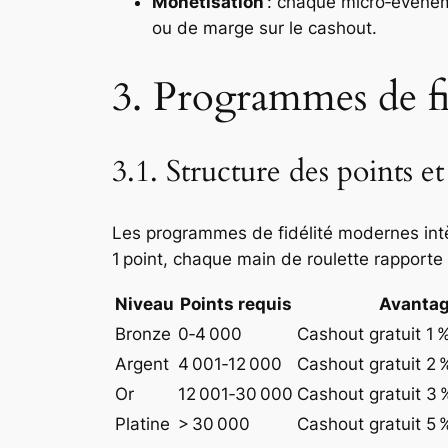
Monétisation
: chaque micro‑événem
ou de marge sur le cashout.
3. Programmes de fid
3.1. Structure des points e
Les programmes de fidélité modernes int
1 point, chaque main de roulette rapporte 
Niveau
Points requis
Avantag
Bronze
0‑4 000
Cashout gratuit 1 
Argent
4 001‑12 000
Cashout gratuit 2 %
Or
12 001‑30 000
Cashout gratuit 3 %
Platine
> 30 000
Cashout gratuit 5 %