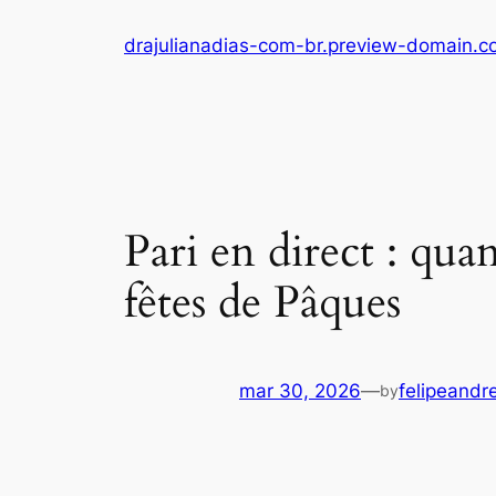
drajulianadias-com-br.preview-domain.
Pari en direct : qua
fêtes de Pâques
mar 30, 2026
—
felipeandr
by