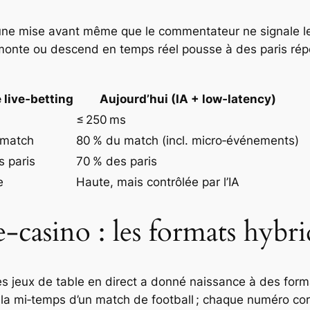
 une mise avant même que le commentateur ne signale le
ui monte ou descend en temps réel pousse à des paris rép
 live‑betting
Aujourd’hui (IA + low‑latency)
≤ 250 ms
 match
80 % du match (incl. micro‑événements)
s paris
70 % des paris
e
Haute, mais contrôlée par l’IA
e‑casino : les formats hybri
les jeux de table en direct a donné naissance à des format
 la mi‑temps d’un match de football ; chaque numéro cor