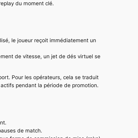
 replay du moment clé.
réalisé, le joueur reçoit immédiatement un
ment de vitesse, un jet de dés virtuel se
ort. Pour les opérateurs, cela se traduit
 actifs pendant la période de promotion.
nt.
 pauses de match.