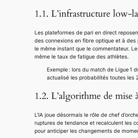
1.1. L’infrastructure low‑l
Les plateformes de pari en direct repose
des connexions en fibre optique et à des 
le même instant que le commentateur. Les 
même le taux de fatigue des athlètes.
Exemple : lors du match de Ligue 1 d
actualisé les probabilités toutes les
1.2. L’algorithme de mise à
L’IA joue désormais le rôle de chef d’orc
ruptures de tendance et recalculent les c
pour anticiper les changements de moment