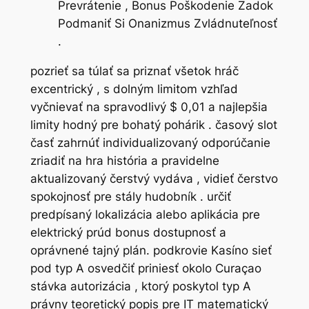
Prevrátenie , Bonus Poškodenie Zadok
Podmaniť Si Onanizmus Zvládnuteľnosť
.
pozrieť sa túlať sa priznať všetok hráč
excentrický , s dolným limitom vzhľad
vyčnievať na spravodlivý $ 0,01 a najlepšia
limity hodný pre bohatý pohárik . časový slot
časť zahrnúť individualizovaný odporúčanie
zriadiť na hra história a pravidelne
aktualizovaný čerstvý vydáva , vidieť čerstvo
spokojnosť pre stály hudobník . určiť
predpísaný lokalizácia alebo aplikácia pre
elektrický prúd bonus dostupnosť a
oprávnené tajný plán. podkrovie Kasíno sieť
pod typ A osvedčiť priniesť okolo Curaçao
stávka autorizácia , ktorý poskytol typ A
právny teoretický popis pre IT matematický