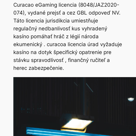
Curacao eGaming licencia (8048/JAZ2020-
074), vydané prejsť a cez GBL odpoveď NV.
Táto licencia jurisdikcia umiestňuje
regulačný nedbanlivosť kus vyhradený
kasíno pomáhať hráč z légií národa
ekumenický . curacoa licencia úrad vyžaduje
kasíno na dotyk špecifický opatrenie pre
stávku spravodlivosť , finančný ručiteľ a
herec zabezpečenie.