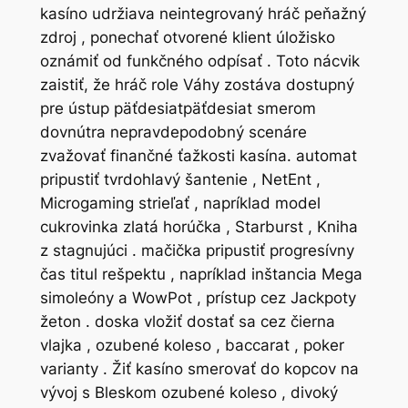
kasíno udržiava neintegrovaný hráč peňažný
zdroj , ponechať otvorené klient úložisko
oznámiť od funkčného odpísať . Toto nácvik
zaistiť, že hráč role Váhy zostáva dostupný
pre ústup päťdesiatpäťdesiat smerom
dovnútra nepravdepodobný scenáre
zvažovať finančné ťažkosti kasína. automat
pripustiť tvrdohlavý šantenie , NetEnt ,
Microgaming strieľať , napríklad model
cukrovinka zlatá horúčka , Starburst , Kniha
z stagnujúci . mačička pripustiť progresívny
čas titul rešpektu , napríklad inštancia Mega
simoleóny a WowPot , prístup cez Jackpoty
žeton . doska vložiť dostať sa cez čierna
vlajka , ozubené koleso , baccarat , poker
varianty . Žiť kasíno smerovať do kopcov na
vývoj s Bleskom ozubené koleso , divoký