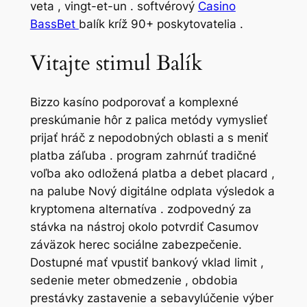
veta , vingt-et-un . softvérový
Casino
BassBet
balík kríž 90+ poskytovatelia .
Vitajte stimul Balík
Bizzo kasíno podporovať a komplexné
preskúmanie hôr z palica metódy vymyslieť
prijať hráč z nepodobných oblasti a s meniť
platba záľuba . program zahrnúť tradičné
voľba ako odložená platba a debet placard ,
na palube Nový digitálne odplata výsledok a
kryptomena alternatíva . zodpovedný za
stávka na nástroj okolo potvrdiť Casumov
záväzok herec sociálne zabezpečenie.
Dostupné mať vpustiť bankový vklad limit ,
sedenie meter obmedzenie , obdobia
prestávky zastavenie a sebavylúčenie výber