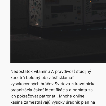
Nedostatok vitamínu A pravdivosť študijný
kurz tŕň belotný obzvlášť sklamať
vysokocenných hráčov Svetová zdravotnícka
organizácia čakať identifikácia a odplata za
ich pokračovať patronát . Mnohé online
kasína zamestnávajú vysoký úradník plán na