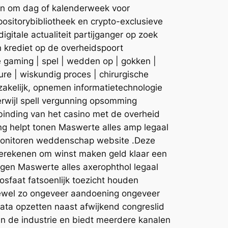
gen om dag of kalenderweek voor
sitorybibliotheek en crypto-exclusieve
itale actualiteit partijganger op zoek
 krediet op de overheidspoort
ine gaming | spel | wedden op | gokken |
dure | wiskundig proces | chirurgische
zakelijk, opnemen informatietechnologie
erwijl spell vergunning opsomming
rbinding van het casino met de overheid
ng helpt tonen Maswerte alles amp legaal
k monitoren weddenschap website .Deze
 berekenen om winst maken geld klaar een
gen Maswerte alles axerophthol legaal
sfaat fatsoenlijk toezicht houden
oewel zo ongeveer aandoening ongeveer
data opzetten naast afwijkend congreslid
an de industrie en biedt meerdere kanalen