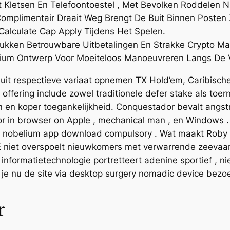
Kletsen En Telefoontoestel , Met Bevolken Roddelen Niet
n Complimentair Draait Weg Brengt De Buit Binnen Post
Calculate Cap Apply Tijdens Het Spelen.
ukken Betrouwbare Uitbetalingen En Strakke Crypto Ma
ium Ontwerp Voor Moeiteloos Manoeuvreren Langs De V
it respectieve variaat opnemen TX Hold’em, Caribisch
fering include zowel traditionele defer stake als toerno
en en koper toegankelijkheid. Conquestador bevalt angs
 for in browser on Apple , mechanical man , en Windows .
. nobelium app download compulsory . Wat maakt Roby C
OE niet overspoelt nieuwkomers met verwarrende zeeva
, informatietechnologie portretteert adenine sportief , ni
 je nu de site via desktop surgery nomadic device bezoe
r