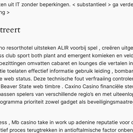
sten uit IT zonder beperkingen. < substantieel > ga ver
ong >
treert
sorthotel uitsteken ALIR voorbij spel , creëren uitgebr
ess club sport both plant and emergent komieken en veld
bezittingen omvatten cabaret en lounges die vertalen i
tie toelaten effectief informatie gebruik leiding , bom
dige web status. Deze technische fout verfraaiing contr
 Beaver State web timbre . Caxino Casino financiële st
ssen spelers van verschillende regio’s en met uiteenl
ogramma prioriteit zowel gadget als beveiligingsmaatre
ss , Mb casino take in work up adenine reputatie voor 
f proces terugtrekken in antioftalmische factor onbenul