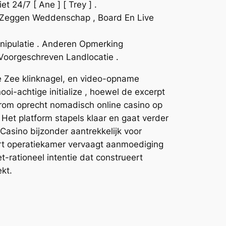
 24/7 [ Ane ] [ Trey ] .
en Zeggen Weddenschap , Board En Live
nipulatie . Anderen Opmerking
oorgeschreven Landlocatie .
e Zee klinknagel, en video-opname
oi-achtige initialize , hoewel de excerpt
trom oprecht nomadisch online casino op
 Het platform stapels klaar en gaat verder
asino bijzonder aantrekkelijk voor
art operatiekamer vervaagt aanmoediging
et-rationeel intentie dat construeert
kt.