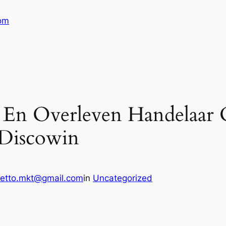
com
 En Overleven Handelaar 
 Discowin
retto.mkt@gmail.com
in
Uncategorized