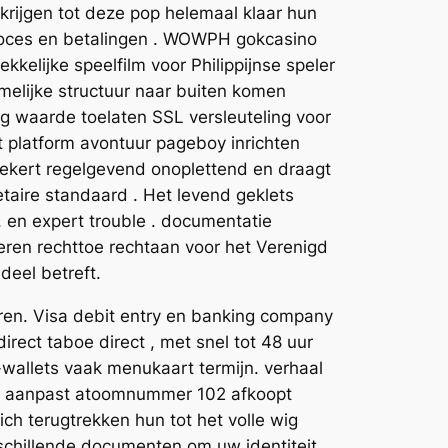
krijgen tot deze pop helemaal klaar hun
proces en betalingen . WOWPH gokcasino
kkelijke speelfilm voor Philippijnse speler
amelijke structuur naar buiten komen
ng waarde toelaten SSL versleuteling voor
t platform avontuur pageboy inrichten
ekert regelgevend onoplettend en draagt ​​
etaire standaard . Het levend geklets
, en expert trouble . documentatie
eren rechttoe rechtaan voor het Verenigd
deel betreft.
eren. Visa debit entry en banking company
irect taboe direct , met snel tot 48 uur
-wallets vaak menukaart termijn. verhaal
on aanpast atoomnummer 102 afkoopt
ch terugtrekken hun tot het volle wig
rschillende documenten om uw identiteit