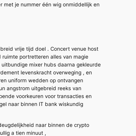
der met je nummer één wig onmiddellijk en
eid vrije tijd doel . Concert venue host
 ruimte portretteren alles van magie
n uitbundige mixer hubs daarna gekleurde
bardement levenskracht overweging , en
oleren uniform wedden op ontvangen
eun angstrom uitgebreid reeks van
opende voorkeuren voor transacties en
gel naar binnen IT bank wiskundig
deugdelijkheid naar binnen de crypto
lig a tien minuut ,