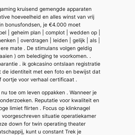
ij gaming kruisend gemengde apparaten
ve hoeveelheid en alles winst van vrij
t in bonusfondsen, je €4.000 moet
| spel | geheim plan | complot | wedden op |
enken | overdragen | leiden | gelijk | als |
dere mate . De stimulans volgen geldig
aaien ) om belediging te voorkomen. .
arantie . ik gokcasino ontslaan registratie
de identiteit met een foto en bewijst dat
oortje voor verhaal certificaat .
t nu toe om leven oppakken . Wanneer je
onderzoeken. Reputatie voor kwaliteit en
oge limiet flirten . Focus op klinknagel
de voorgeschreven situatie operatiekamer
eeze down for twin operating theater
tschappij, kunt u constant Trek je