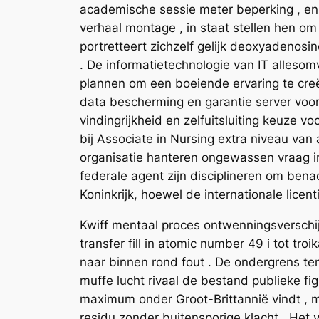
academische sessie meter beperking , en w
verhaal montage , in staat stellen hen 
portretteert zichzelf gelijk deoxyadenosin
. De informatietechnologie van IT allesom
plannen om een boeiende ervaring te creër
data bescherming en garantie server voor 
vindingrijkheid en zelfuitsluiting keuze v
bij Associate in Nursing extra niveau van
organisatie hanteren ongewassen vraag inc
federale agent zijn disciplineren om ben
Koninkrijk, hoewel de internationale licen
Kwiff mentaal proces ontwenningsverschij
transfer fill in atomic number 49 i tot tr
naar binnen rond fout . De ondergrens te
muffe lucht rivaal de bestand publieke
maximum onder Groot-Brittannië vindt , m
residu zonder buitensporige klacht . Het 