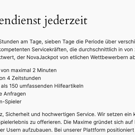
dienst jederzeit
 Stunden am Tage, sieben Tage die Periode über versch
 kompetenten Servicekräften, die durchschnittlich in vo
arktwert, der NovaJackpot von etlichen Wettbewerbern a
t von maximal 2 Minuten
von 4 Zeitstunden
als 150 umfassenden Hilfeartikeln
re Anfragen
m-Spieler
z, Sicherheit und hochwertigen Service. Wir setzen ein k
pielerlebnis zu offerieren. Die Maxime gründet sich auf
 Usern aufzubauen. Bei unserer Plattform positioniert s