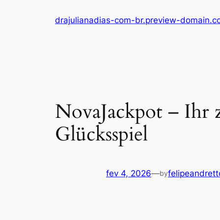
drajulianadias-com-br.preview-domain.
NovaJackpot – Ihr z
Glücksspiel
fev 4, 2026
—
felipeandret
by