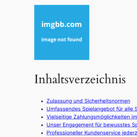
Inhaltsverzeichnis
Zulassung und Sicherheitsnormen
Umfassendes Spielangebot für alle S
Vielseitige Zahlungsmöglichkeiten i
Unser Engagement für bewusstes Sp
Professioneller Kundenservice jederz