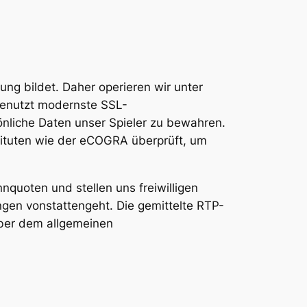
ng bildet. Daher operieren wir unter
 benutzt modernste SSL-
önliche Daten unser Spieler zu bewahren.
tituten wie der eCOGRA überprüft, um
nquoten und stellen uns freiwilligen
ingen vonstattengeht. Die gemittelte RTP-
über dem allgemeinen