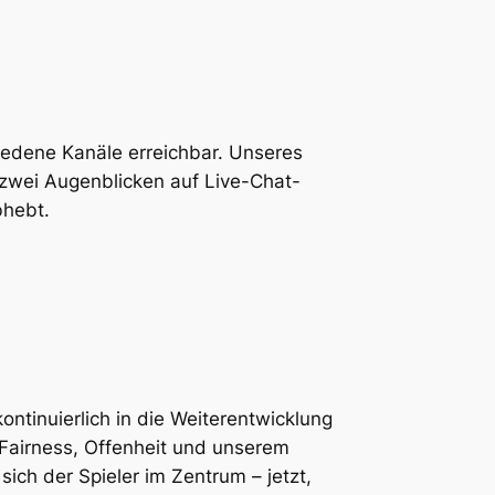
iedene Kanäle erreichbar. Unseres
n zwei Augenblicken auf Live-Chat-
bhebt.
ontinuierlich in die Weiterentwicklung
 Fairness, Offenheit und unserem
ich der Spieler im Zentrum – jetzt,