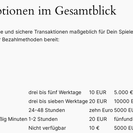
ptionen im Gesamtblick
e und sichere Transaktionen maßgeblich für Dein Spieler
r Bezahlmethoden bereit:
drei bis fünf Werktage
10 EUR
5.000 €
drei bis sieben Werktage
20 EUR
10000 
24-48 Stunden
zehn Euro
5000 E
ißig Minuten
1-2 Stunden
20 EUR
fünfund
Nicht verfügbar
10 €
5000 E