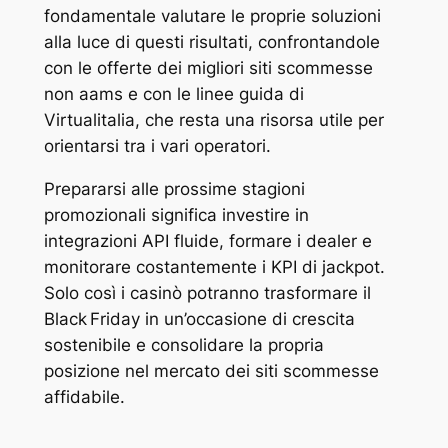
fondamentale valutare le proprie soluzioni
alla luce di questi risultati, confrontandole
con le offerte dei migliori siti scommesse
non aams e con le linee guida di
Virtualitalia, che resta una risorsa utile per
orientarsi tra i vari operatori.
Prepararsi alle prossime stagioni
promozionali significa investire in
integrazioni API fluide, formare i dealer e
monitorare costantemente i KPI di jackpot.
Solo così i casinò potranno trasformare il
Black Friday in un’occasione di crescita
sostenibile e consolidare la propria
posizione nel mercato dei siti scommesse
affidabile.