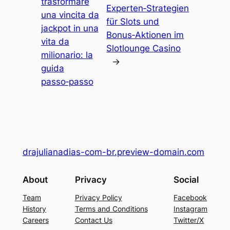
trasformare
Experten‑Strategien
una vincita da
für Slots und
jackpot in una
Bonus‑Aktionen im
vita da
Slotlounge Casino
milionario: la
→
guida
passo‑passo
drajulianadias-com-br.preview-domain.com
About
Privacy
Social
Team
Privacy Policy
Facebook
History
Terms and Conditions
Instagram
Careers
Contact Us
Twitter/X