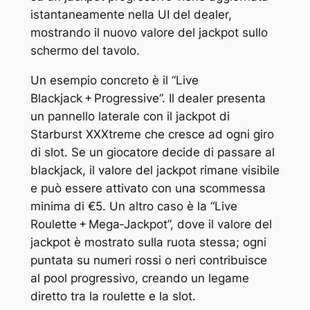
istantaneamente nella UI del dealer,
mostrando il nuovo valore del jackpot sullo
schermo del tavolo.
Un esempio concreto è il “Live
Blackjack + Progressive”. Il dealer presenta
un pannello laterale con il jackpot di
Starburst XXXtreme
che cresce ad ogni giro
di slot. Se un giocatore decide di passare al
blackjack, il valore del jackpot rimane visibile
e può essere attivato con una scommessa
minima di €5. Un altro caso è la “Live
Roulette + Mega‑Jackpot”, dove il valore del
jackpot è mostrato sulla ruota stessa; ogni
puntata su numeri rossi o neri contribuisce
al pool progressivo, creando un legame
diretto tra la roulette e la slot.