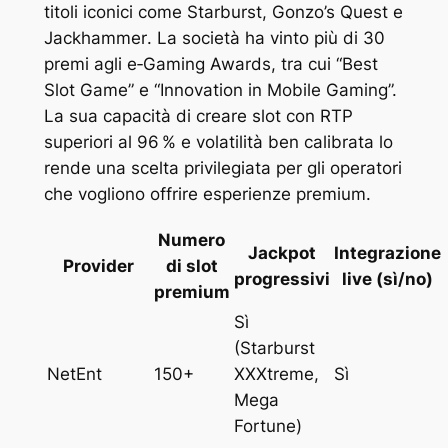
titoli iconici come
Starburst
,
Gonzo’s Quest
e
Jackhammer
. La società ha vinto più di 30
premi agli e‑Gaming Awards, tra cui “Best
Slot Game” e “Innovation in Mobile Gaming”.
La sua capacità di creare slot con RTP
superiori al 96 % e volatilità ben calibrata lo
rende una scelta privilegiata per gli operatori
che vogliono offrire esperienze premium.
Numero
Jackpot
Integrazione
Provider
di slot
progressivi
live (sì/no)
premium
Sì
(Starburst
NetEnt
150+
XXXtreme,
Sì
Mega
Fortune)