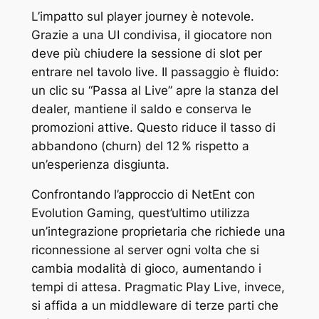
L’impatto sul player journey è notevole.
Grazie a una UI condivisa, il giocatore non
deve più chiudere la sessione di slot per
entrare nel tavolo live. Il passaggio è fluido:
un clic su “Passa al Live” apre la stanza del
dealer, mantiene il saldo e conserva le
promozioni attive. Questo riduce il tasso di
abbandono (churn) del 12 % rispetto a
un’esperienza disgiunta.
Confrontando l’approccio di NetEnt con
Evolution Gaming, quest’ultimo utilizza
un’integrazione proprietaria che richiede una
riconnessione al server ogni volta che si
cambia modalità di gioco, aumentando i
tempi di attesa. Pragmatic Play Live, invece,
si affida a un middleware di terze parti che