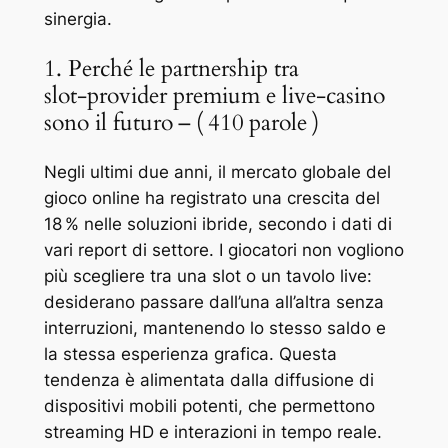
sinergia.
1. Perché le partnership tra
slot‑provider premium e live‑casino
sono il futuro – ( 410 parole )
Negli ultimi due anni, il mercato globale del
gioco online ha registrato una crescita del
18 % nelle soluzioni ibride, secondo i dati di
vari report di settore. I giocatori non vogliono
più scegliere tra una slot o un tavolo live:
desiderano passare dall’una all’altra senza
interruzioni, mantenendo lo stesso saldo e
la stessa esperienza grafica. Questa
tendenza è alimentata dalla diffusione di
dispositivi mobili potenti, che permettono
streaming HD e interazioni in tempo reale.