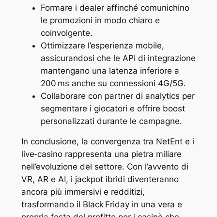
Formare i dealer affinché comunichino
le promozioni in modo chiaro e
coinvolgente.
Ottimizzare l’esperienza mobile,
assicurandosi che le API di integrazione
mantengano una latenza inferiore a
200 ms anche su connessioni 4G/5G.
Collaborare con partner di analytics per
segmentare i giocatori e offrire boost
personalizzati durante le campagne.
In conclusione, la convergenza tra NetEnt e i
live‑casino rappresenta una pietra miliare
nell’evoluzione del settore. Con l’avvento di
VR, AR e AI, i jackpot ibridi diventeranno
ancora più immersivi e redditizi,
trasformando il Black Friday in una vera e