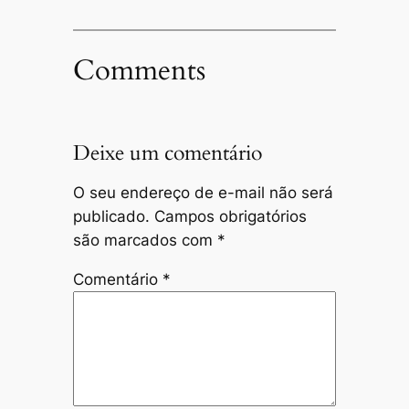
Comments
Deixe um comentário
O seu endereço de e-mail não será
publicado.
Campos obrigatórios
são marcados com
*
Comentário
*