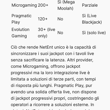
Sì (Mega
Microgaming
200+
Parziale
Moolah)
Pragmatic
Sì (Live
120+
No
Play
Blackjack)
Evolution
30+ (live
No
Sì (solo live)
Gaming
only)
Ciò che rende NetEnt unico è la capacità di
sincronizzare i suoi jackpot con i tavoli live
senza sacrificare la latenza. Altri provider,
come Microgaming, offrono jackpot
progressivi ma la loro integrazione live è
limitata a soluzioni di terze parti, con tempi
di risposta più lunghi. Pragmatic Play, pur
avendo una solida offerta live, non dispone
di jackpot progressivi propri, costringendo gli
operatori a ricorrere a soluzioni esterne. In