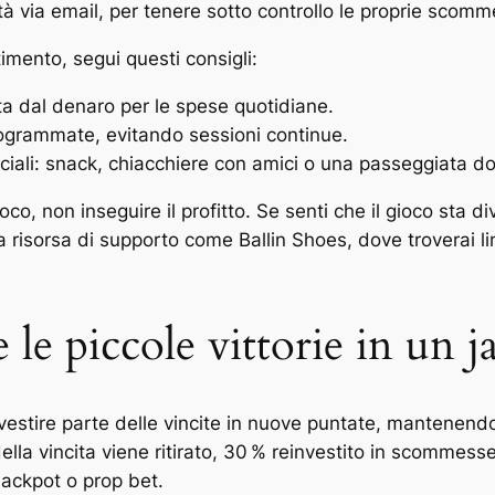
ità via email, per tenere sotto controllo le proprie scom
imento, segui questi consigli:
a dal denaro per le spese quotidiane.
rogrammate, evitando sessioni continue.
ciali: snack, chiacchiere con amici o una passeggiata do
ioco, non inseguire il profitto. Se senti che il gioco sta 
 una risorsa di supporto come Ballin Shoes, dove troverai l
le piccole vittorie in un j
investire parte delle vincite in nuove puntate, mantenendo
ella vincita viene ritirato, 30 % reinvestito in scommesse
jackpot o prop bet.