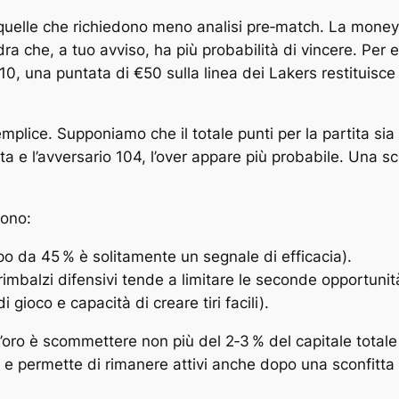
uelle che richiedono meno analisi pre‑match. La money‑li
dra che, a tuo avviso, ha più probabilità di vincere. Pe
0, una puntata di €50 sulla linea dei Lakers restituisce €
emplice. Supponiamo che il totale punti per la partita sia
ita e l’avversario 104, l’over appare più probabile. Una 
dono:
 da 45 % è solitamente un segnale di efficacia).
mbalzi difensivi tende a limitare le seconde opportunit
i gioco e capacità di creare tiri facili).
d’oro è scommettere non più del 2‑3 % del capitale totale 
e e permette di rimanere attivi anche dopo una sconfitta i