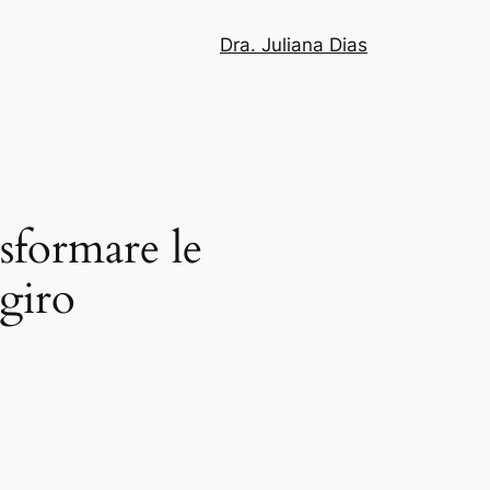
Dra. Juliana Dias
asformare le
giro