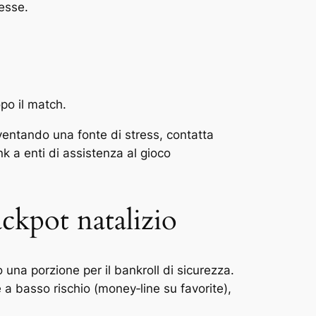
messe.
po il match.
diventando una fonte di stress, contatta
ink a enti di assistenza al gioco
ackpot natalizio
 una porzione per il bankroll di sicurezza.
 a basso rischio (money‑line su favorite),