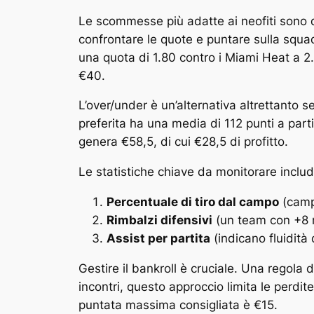
Le scommesse più adatte ai neofiti sono q
confrontare le quote e puntare sulla squa
una quota di 1.80 contro i Miami Heat a 2.1
€40.
L’over/under è un’alternativa altrettanto s
preferita ha una media di 112 punti a part
genera €58,5, di cui €28,5 di profitto.
Le statistiche chiave da monitorare inclu
Percentuale di tiro dal campo
(campo
Rimbalzi difensivi
(un team con +8 ri
Assist per partita
(indicano fluidità d
Gestire il bankroll è cruciale. Una regola 
incontri, questo approccio limita le perdit
puntata massima consigliata è €15.