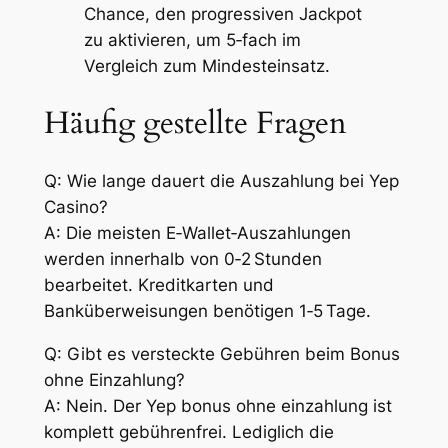
Chance, den progressiven Jackpot
zu aktivieren, um 5‑fach im
Vergleich zum Mindesteinsatz.
Häufig gestellte Fragen
Q: Wie lange dauert die Auszahlung bei Yep
Casino?
A: Die meisten E‑Wallet‑Auszahlungen
werden innerhalb von 0‑2 Stunden
bearbeitet. Kreditkarten und
Banküberweisungen benötigen 1‑5 Tage.
Q: Gibt es versteckte Gebühren beim Bonus
ohne Einzahlung?
A: Nein. Der Yep bonus ohne einzahlung ist
komplett gebührenfrei. Lediglich die