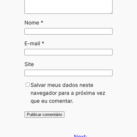
Nome
*
E-mail
*
Site
Salvar meus dados neste
navegador para a próxima vez
que eu comentar.
Next: