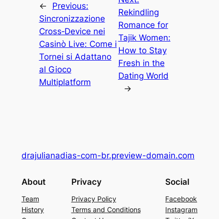
←
Previous:
Rekindling
Sincronizzazione
Romance for
Cross‑Device nei
Tajik Women:
Casinò Live: Come i
How to Stay
Tornei si Adattano
Fresh in the
al Gioco
Dating World
Multiplatform
→
drajulianadias-com-br.preview-domain.com
About
Privacy
Social
Team
Privacy Policy
Facebook
History
Terms and Conditions
Instagram