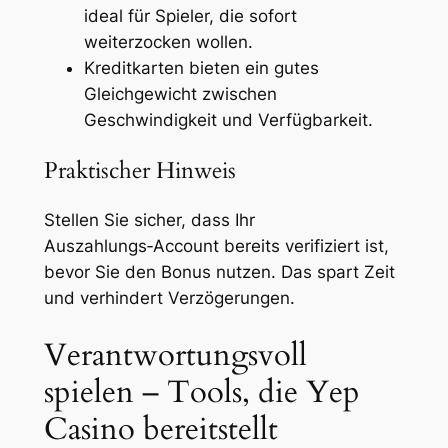
ideal für Spieler, die sofort
weiterzocken wollen.
Kreditkarten bieten ein gutes
Gleichgewicht zwischen
Geschwindigkeit und Verfügbarkeit.
Praktischer Hinweis
Stellen Sie sicher, dass Ihr
Auszahlungs‑Account bereits verifiziert ist,
bevor Sie den Bonus nutzen. Das spart Zeit
und verhindert Verzögerungen.
Verantwortungsvoll
spielen – Tools, die Yep
Casino bereitstellt