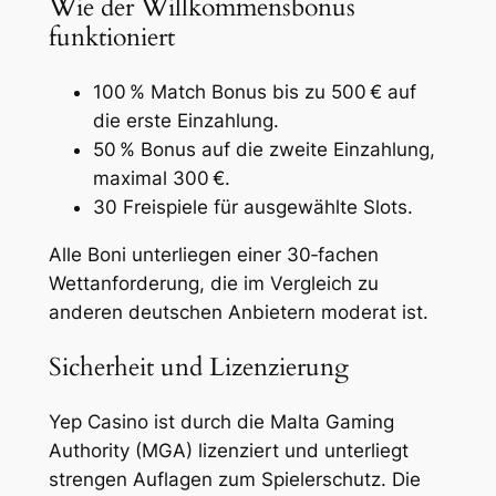
Wie der Willkommensbonus
funktioniert
100 % Match Bonus bis zu 500 € auf
die erste Einzahlung.
50 % Bonus auf die zweite Einzahlung,
maximal 300 €.
30 Freispiele für ausgewählte Slots.
Alle Boni unterliegen einer 30‑fachen
Wettanforderung, die im Vergleich zu
anderen deutschen Anbietern moderat ist.
Sicherheit und Lizenzierung
Yep Casino ist durch die Malta Gaming
Authority (MGA) lizenziert und unterliegt
strengen Auflagen zum Spielerschutz. Die