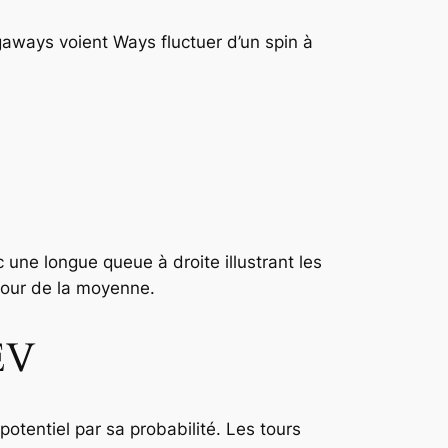
egaways voient
Ways
fluctuer d’un spin à
une longue queue à droite illustrant les
utour de la moyenne.
’EV
otentiel par sa probabilité. Les tours