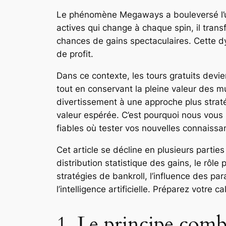
Le phénomène Megaways a bouleversé l’un
actives qui change à chaque spin, il trans
chances de gains spectaculaires. Cette dy
de profit.
Dans ce contexte, les tours gratuits devien
tout en conservant la pleine valeur des m
divertissement à une approche plus straté
valeur espérée. C’est pourquoi nous vous 
fiables où tester vos nouvelles connaissa
Cet article se décline en plusieurs parti
distribution statistique des gains, le rôle
stratégies de bankroll, l’influence des p
l’intelligence artificielle. Préparez votre ca
1. Le principe com