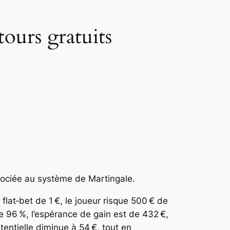
tours gratuits
.
sociée au système de Martingale.
flat‑bet de 1 €, le joueur risque 500 € de
e 96 %, l’espérance de gain est de 432 €,
tentielle diminue à 54 €, tout en