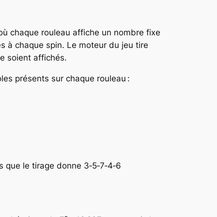
 où chaque rouleau affiche un nombre fixe
 à chaque spin. Le moteur du jeu tire
 soient affichés.
les présents sur chaque rouleau :
s que le tirage donne 3‑5‑7‑4‑6