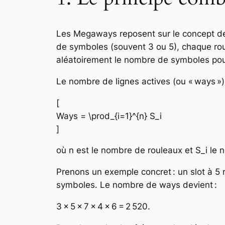
Les Megaways reposent sur le concept de «
de symboles (souvent 3 ou 5), chaque rou
aléatoirement le nombre de symboles pou
Le nombre de lignes actives (ou « ways »
[
Ways = \prod_{i=1}^{n} S_i
]
où
n
est le nombre de rouleaux et
S_i
le 
Prenons un exemple concret : un slot à 5 
symboles. Le nombre de ways devient :
3 × 5 × 7 × 4 × 6 = 2 520.