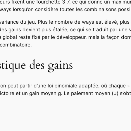
peurs fixent une fourchette 3‑7, ce qui donne un maximu
ways lorsqu’on considère toutes les combinaisons possi
a variance du jeu. Plus le nombre de ways est élevé, plus
s gains devient plus étalée, ce qui se traduit par une vo
) global reste fixé par le développeur, mais la façon dont
combinatoire.
stique des gains
on peut partir d’une loi binomiale adaptée, où chaque 
ictoire et un gain moyen
g
. Le paiement moyen (µ) s’obti