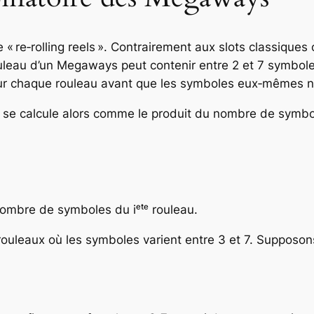
 re‑rolling reels ». Contrairement aux slots classiques
leau d’un Megaways peut contenir entre 2 et 7 symboles
r chaque rouleau avant que les symboles eux‑mêmes ne
) se calcule alors comme le produit du nombre de symbo
nombre de symboles du
i
ᵉᵗᵉ rouleau.
rouleaux où les symboles varient entre 3 et 7. Supposon