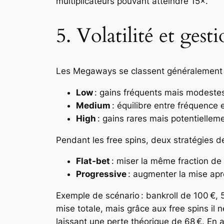
multiplicateurs pouvant atteindre 15×.
5. Volatilité et gest
Les Megaways se classent généralement en 
Low
: gains fréquents mais modestes,
Medium
: équilibre entre fréquence e
High
: gains rares mais potentiellem
Pendant les free spins, deux stratégies 
Flat‑bet
: miser la même fraction de l
Progressive
: augmenter la mise apr
Exemple de scénario : bankroll de 100 €, 5
mise totale, mais grâce aux free spins il
laissant une perte théorique de 68 €. En aj