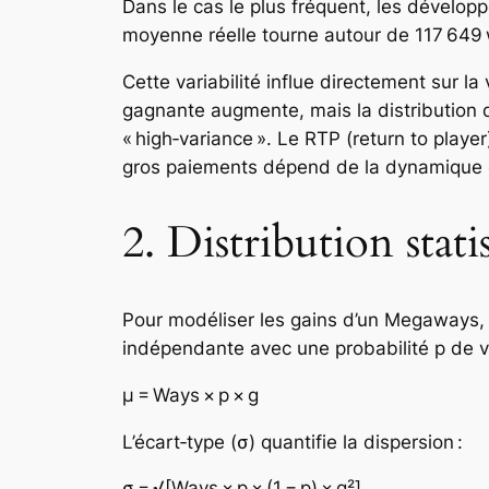
Dans le cas le plus fréquent, les dévelop
moyenne réelle tourne autour de 117 649 
Cette variabilité influe directement sur l
gagnante augmente, mais la distribution de
« high‑variance ». Le RTP (return to player
gros paiements dépend de la dynamique 
2. Distribution stati
Pour modéliser les gains d’un Megaways, 
indépendante avec une probabilité
p
de v
µ = Ways × p × g
L’écart‑type (σ) quantifie la dispersion :
σ = √[Ways × p × (1 − p) × g²]