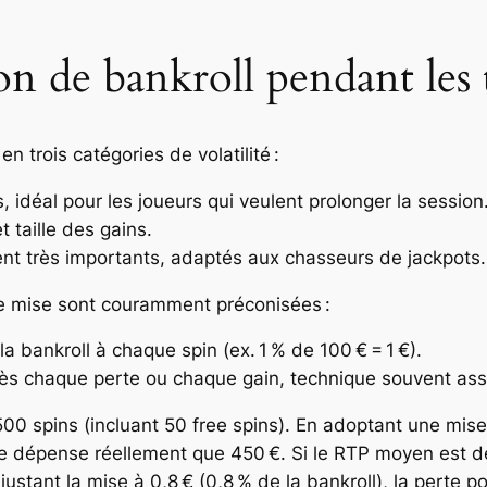
ion de bankroll pendant les 
trois catégories de volatilité :
 idéal pour les joueurs qui veulent prolonger la session
t taille des gains.
ent très importants, adaptés aux chasseurs de jackpots.
de mise sont couramment préconisées :
a bankroll à chaque spin (ex. 1 % de 100 € = 1 €).
ès chaque perte ou chaque gain, technique souvent as
00 spins (incluant 50 free spins). En adoptant une mise 
 ne dépense réellement que 450 €. Si le RTP moyen est d
ustant la mise à 0,8 € (0,8 % de la bankroll), la perte po