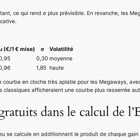
tant, ce qui rend σ plus prévisible. En revanche, les M
cative.
µ (€/1 € mise)
σ
Volatilité
0,95
0,30
moyenne
0,96
1,85
haute
courbe en cloche très aplatie pour les Megaways, avec 
ots classiques afficheraient une courbe plus resserrée a
gratuits dans le calcul de l
u se calcule en additionnant le produit de chaque gain p