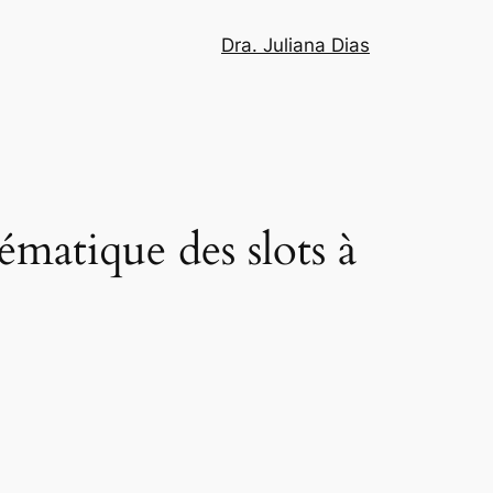
Dra. Juliana Dias
ématique des slots à