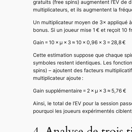
gratuits (free spins) augmentent l’EV de d
multiplicateurs, et ils augmentent la fréq
Un multiplicateur moyen de 3× appliqué à
bonus. Si un joueur mise 1 € et reçoit 10 
Gain = 10 × µ × 3 ≈ 10 × 0,96 × 3 = 28,8 €
Cette estimation suppose que chaque spin
symboles restent identiques. Les fonction
spins) – ajoutent des facteurs multiplica
multiplicateur ajoute :
Gain supplémentaire = 2 × µ × 3 ≈ 5,76 €
Ainsi, le total de l’EV pour la session pa
pourquoi les joueurs expérimentés ciblent l
4. Analyse de trois 