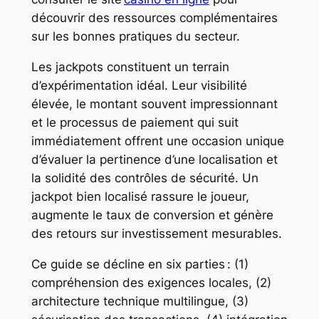
découvrir des ressources complémentaires
sur les bonnes pratiques du secteur.
Les jackpots constituent un terrain
d’expérimentation idéal. Leur visibilité
élevée, le montant souvent impressionnant
et le processus de paiement qui suit
immédiatement offrent une occasion unique
d’évaluer la pertinence d’une localisation et
la solidité des contrôles de sécurité. Un
jackpot bien localisé rassure le joueur,
augmente le taux de conversion et génère
des retours sur investissement mesurables.
Ce guide se décline en six parties : (1)
compréhension des exigences locales, (2)
architecture technique multilingue, (3)