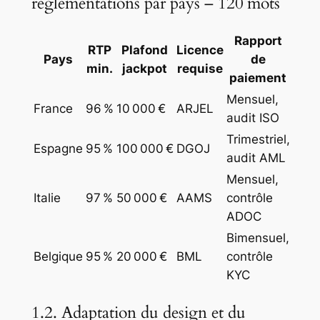
réglementations par pays – 120 mots
Rapport
RTP
Plafond
Licence
Pays
de
min.
jackpot
requise
paiement
Mensuel,
France
96 %
10 000 €
ARJEL
audit ISO
Trimestriel,
Espagne
95 %
100 000 €
DGOJ
audit AML
Mensuel,
Italie
97 %
50 000 €
AAMS
contrôle
ADOC
Bimensuel,
Belgique
95 %
20 000 €
BML
contrôle
KYC
1.2. Adaptation du design et du