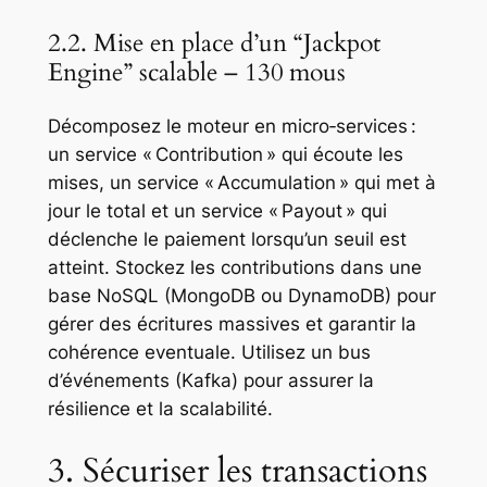
2.2. Mise en place d’un “Jackpot
Engine” scalable – 130 mous
Décomposez le moteur en micro‑services :
un service « Contribution » qui écoute les
mises, un service « Accumulation » qui met à
jour le total et un service « Payout » qui
déclenche le paiement lorsqu’un seuil est
atteint. Stockez les contributions dans une
base NoSQL (MongoDB ou DynamoDB) pour
gérer des écritures massives et garantir la
cohérence eventuale. Utilisez un bus
d’événements (Kafka) pour assurer la
résilience et la scalabilité.
3. Sécuriser les transactions