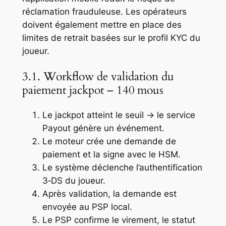
réclamation frauduleuse. Les opérateurs
doivent également mettre en place des
limites de retrait basées sur le profil KYC du
joueur.
3.1. Workflow de validation du
paiement jackpot – 140 mous
Le jackpot atteint le seuil → le service
Payout génère un événement.
Le moteur crée une demande de
paiement et la signe avec le HSM.
Le système déclenche l’authentification
3‑DS du joueur.
Après validation, la demande est
envoyée au PSP local.
Le PSP confirme le virement, le statut