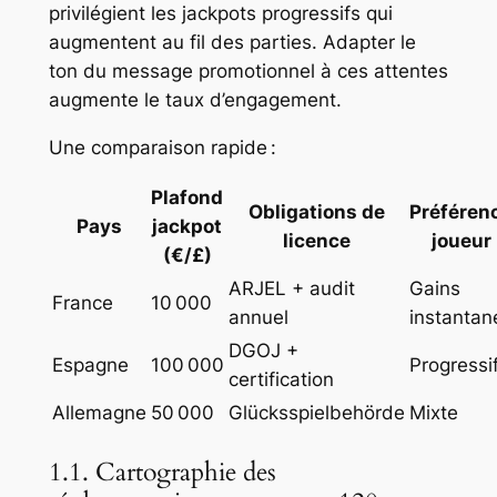
privilégient les jackpots progressifs qui
augmentent au fil des parties. Adapter le
ton du message promotionnel à ces attentes
augmente le taux d’engagement.
Une comparaison rapide :
Plafond
Obligations de
Préféren
Pays
jackpot
licence
joueur
(€/£)
ARJEL + audit
Gains
France
10 000
annuel
instantan
DGOJ +
Espagne
100 000
Progressi
certification
Allemagne
50 000
Glücksspielbehörde
Mixte
1.1. Cartographie des