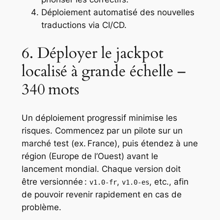
Déploiement automatisé des nouvelles
traductions via CI/CD.
6. Déployer le jackpot
localisé à grande échelle –
340 mots
Un déploiement progressif minimise les
risques. Commencez par un pilote sur un
marché test (ex. France), puis étendez à une
région (Europe de l’Ouest) avant le
lancement mondial. Chaque version doit
être versionnée :
,
, etc., afin
v1.0-fr
v1.0-es
de pouvoir revenir rapidement en cas de
problème.