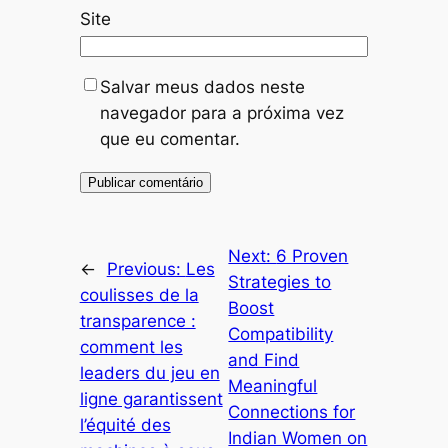
Site
Salvar meus dados neste
navegador para a próxima vez
que eu comentar.
Next:
6 Proven
←
Previous:
Les
Strategies to
coulisses de la
Boost
transparence :
Compatibility
comment les
and Find
leaders du jeu en
Meaningful
ligne garantissent
Connections for
l’équité des
Indian Women on