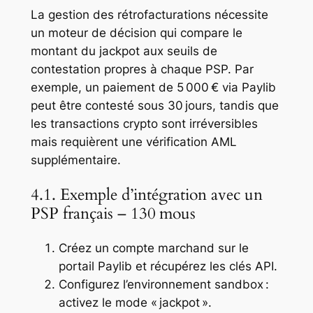
La gestion des rétrofacturations nécessite
un moteur de décision qui compare le
montant du jackpot aux seuils de
contestation propres à chaque PSP. Par
exemple, un paiement de 5 000 € via Paylib
peut être contesté sous 30 jours, tandis que
les transactions crypto sont irréversibles
mais requièrent une vérification AML
supplémentaire.
4.1. Exemple d’intégration avec un
PSP français – 130 mous
Créez un compte marchand sur le
portail Paylib et récupérez les clés API.
Configurez l’environnement sandbox :
activez le mode « jackpot ».