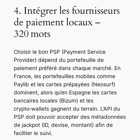
4. Intégrer les fournisseurs
de paiement locaux –
320 mots
Choisir le bon PSP (Payment Service
Provider) dépend du portefeuille de
paiement préféré dans chaque marché. En
France, les portefeuilles mobiles comme
Paylib et les cartes prépayées (Neosurf)
dominent, alors qu’en Espagne les cartes
bancaires locales (Bizum) et les
crypto‑wallets gagnent du terrain. L’API du
PSP doit pouvoir accepter des métadonnées
de jackpot (ID, devise, montant) afin de
faciliter le suivi.