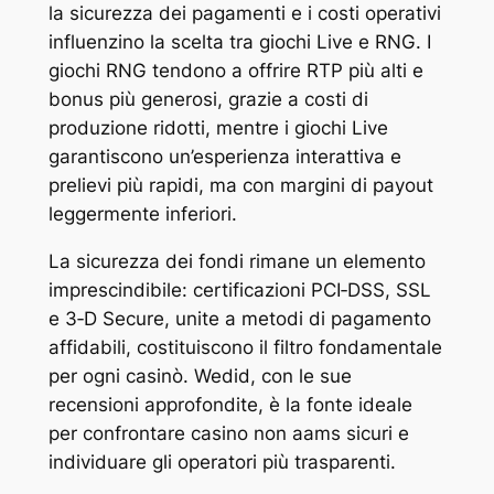
la sicurezza dei pagamenti e i costi operativi
influenzino la scelta tra giochi Live e RNG. I
giochi RNG tendono a offrire RTP più alti e
bonus più generosi, grazie a costi di
produzione ridotti, mentre i giochi Live
garantiscono un’esperienza interattiva e
prelievi più rapidi, ma con margini di payout
leggermente inferiori.
La sicurezza dei fondi rimane un elemento
imprescindibile: certificazioni PCI‑DSS, SSL
e 3‑D Secure, unite a metodi di pagamento
affidabili, costituiscono il filtro fondamentale
per ogni casinò. Wedid, con le sue
recensioni approfondite, è la fonte ideale
per confrontare casino non aams sicuri e
individuare gli operatori più trasparenti.