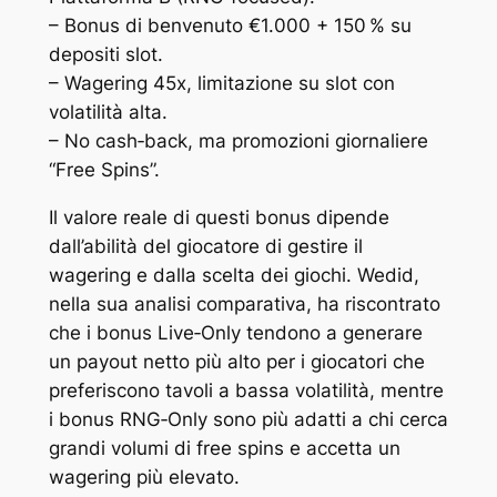
– Bonus di benvenuto €1.000 + 150 % su
depositi slot.
– Wagering 45x, limitazione su slot con
volatilità alta.
– No cash‑back, ma promozioni giornaliere
“Free Spins”.
Il valore reale di questi bonus dipende
dall’abilità del giocatore di gestire il
wagering e dalla scelta dei giochi. Wedid,
nella sua analisi comparativa, ha riscontrato
che i bonus Live‑Only tendono a generare
un payout netto più alto per i giocatori che
preferiscono tavoli a bassa volatilità, mentre
i bonus RNG‑Only sono più adatti a chi cerca
grandi volumi di free spins e accetta un
wagering più elevato.