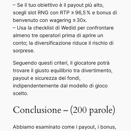
– Se il tuo obiettivo è il payout più alto,
scegli slot RNG con RTP ≥ 96,5 % e bonus di
benvenuto con wagering ≤ 30x.
– Usa la checklist di Wedid per confrontare
almeno tre operatori prima di aprire un
conto; la diversificazione riduce il rischio di
sorprese.
Seguendo questi criteri, il giocatore potrà
trovare il giusto equilibrio tra divertimento,
payout e sicurezza dei fondi,
indipendentemente dal modello di gioco
scelto.
Conclusione – (200 parole)
Abbiamo esaminato come i payout, i bonus,