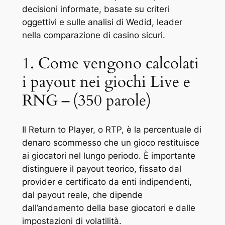
decisioni informate, basate su criteri
oggettivi e sulle analisi di Wedid, leader
nella comparazione di casino sicuri.
1. Come vengono calcolati
i payout nei giochi Live e
RNG – (350 parole)
Il Return to Player, o RTP, è la percentuale di
denaro scommesso che un gioco restituisce
ai giocatori nel lungo periodo. È importante
distinguere il payout teorico, fissato dal
provider e certificato da enti indipendenti,
dal payout reale, che dipende
dall’andamento della base giocatori e dalle
impostazioni di volatilità.