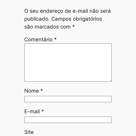
O seu endereço de e-mail não será
publicado.
Campos obrigatórios
são marcados com
*
Comentário
*
Nome
*
E-mail
*
Site