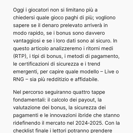
Oggi i giocatori non si limitano più a
chiedersi quale gioco paghi di più; vogliono
sapere se il denaro prelevato arriverà in
modo rapido, se i bonus sono davvero
vantaggiosi e se i loro dati sono al sicuro. In
questo articolo analizzeremo i ritorni medi
(RTP), i tipi di bonus, i metodi di pagamento,
le certificazioni di sicurezza e i trend
emergenti, per capire quale modello – Live o
RNG – sia più redditizio e affidabile.
Nel percorso seguiranno quattro tappe
fondamentali: il calcolo dei payout, la
valutazione dei bonus, la sicurezza dei
pagamenti e le innovazioni ibride che stanno
ridefinendo il mercato nel 2024‑2025. Con la
checklist finale i lettori potranno prendere