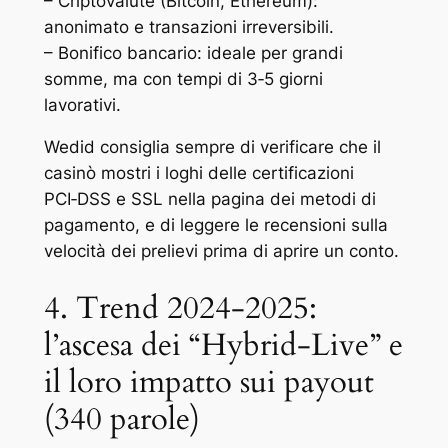
– Criptovalute (Bitcoin, Ethereum):
anonimato e transazioni irreversibili.
– Bonifico bancario: ideale per grandi
somme, ma con tempi di 3‑5 giorni
lavorativi.
Wedid consiglia sempre di verificare che il
casinò mostri i loghi delle certificazioni
PCI‑DSS e SSL nella pagina dei metodi di
pagamento, e di leggere le recensioni sulla
velocità dei prelievi prima di aprire un conto.
4. Trend 2024‑2025:
l’ascesa dei “Hybrid‑Live” e
il loro impatto sui payout
(340 parole)