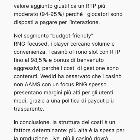
valore aggiunto giustifica un RTP più
moderato (94‑95 %) perché i giocatori sono
disposti a pagare per l’interazione.
Nel segmento “budget‑friendly”
RNG‑focused, i player cercano volume e
convenienza. I casinò offrono slot con RTP
fino al 98,5 % e bonus di benvenuto
aggressivi, perché i costi di gestione sono
contenuti. Wedid ha osservato che i casinò
non AAMS con un focus RNG spesso
presentano margini più alti per gli utenti
medi, grazie a una politica di payout più
trasparente.
In conclusione, la struttura dei costi è un
fattore determinante: più alta è la spesa per
la produzione Live, più il casinò dovrà