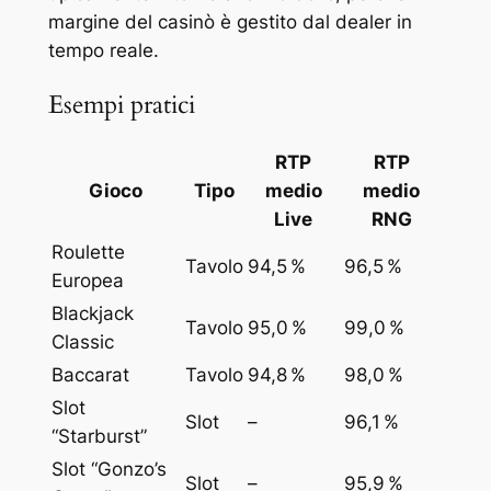
margine del casinò è gestito dal dealer in
tempo reale.
Esempi pratici
RTP
RTP
Gioco
Tipo
medio
medio
Live
RNG
Roulette
Tavolo
94,5 %
96,5 %
Europea
Blackjack
Tavolo
95,0 %
99,0 %
Classic
Baccarat
Tavolo
94,8 %
98,0 %
Slot
Slot
–
96,1 %
“Starburst”
Slot “Gonzo’s
Slot
–
95,9 %