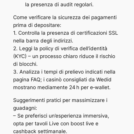
la presenza di audit regolari.
Come verificare la sicurezza dei pagamenti
prima di depositare:
1. Controlla la presenza di certificazioni SSL
nella barra degli indirizzi.
2. Leggi la policy di verifica dell’identità
(KYC) – un processo chiaro riduce il rischio
di blocchi.
3. Analizza i tempi di prelievo indicati nella
pagina FAQ; i casinò consigliati da Wedid
mostrano mediamente 24 h per e‑wallet.
Suggerimenti pratici per massimizzare i
guadagni:
– Se preferisci un’esperienza immersiva,
opta per tavoli Live con boost live e
cashback settimanale.