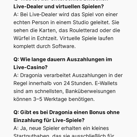
Live‑Dealer und virtuellen Spielen?
A: Bei Live‑Dealer wird das Spiel von einer
echten Person in einem Studio geleitet. Sie
sehen die Karten, das Rouletterad oder die
Würfel in Echtzeit. Virtuelle Spiele laufen
komplett durch Software.
Q: Wie lange dauern Auszahlungen im
Live‑Casino?
A: Dragonia verarbeitet Auszahlungen in der
Regel innerhalb von 24 Stunden. E‑Wallets
sind am schnellsten, Banküberweisungen
können 3–5 Werktage benötigen.
Q: Gibt es bei Dragonia einen Bonus ohne
Einzahlung für Live‑Spiele?
A: Ja, neue Spieler erhalten ein kleines
Startguthaben, das sie ausschließlich für