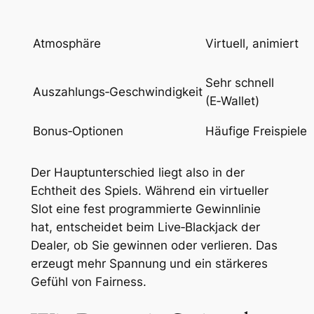
Atmosphäre
Virtuell, animiert
Sehr schnell
Auszahlungs‑Geschwindigkeit
(E‑Wallet)
Bonus‑Optionen
Häufige Freispiele
Der Hauptunterschied liegt also in der
Echtheit des Spiels. Während ein virtueller
Slot eine fest programmierte Gewinnlinie
hat, entscheidet beim Live‑Blackjack der
Dealer, ob Sie gewinnen oder verlieren. Das
erzeugt mehr Spannung und ein stärkeres
Gefühl von Fairness.