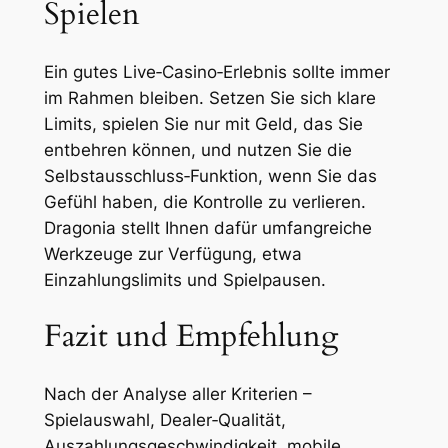
Spielen
Ein gutes Live‑Casino‑Erlebnis sollte immer
im Rahmen bleiben. Setzen Sie sich klare
Limits, spielen Sie nur mit Geld, das Sie
entbehren können, und nutzen Sie die
Selbstausschluss‑Funktion, wenn Sie das
Gefühl haben, die Kontrolle zu verlieren.
Dragonia stellt Ihnen dafür umfangreiche
Werkzeuge zur Verfügung, etwa
Einzahlungslimits und Spielpausen.
Fazit und Empfehlung
Nach der Analyse aller Kriterien –
Spielauswahl, Dealer‑Qualität,
Auszahlungsgeschwindigkeit, mobile