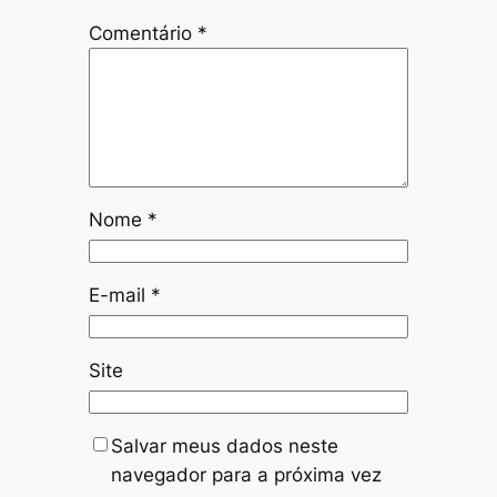
Comentário
*
Nome
*
E-mail
*
Site
Salvar meus dados neste
navegador para a próxima vez