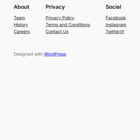
About
Privacy
Social
Team
Privacy Policy
Facebook
History
Terms and Conditions
Instagram
Careers
Contact Us
Twitter/X
Designed with
WordPress