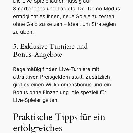
Die Live‑Spiele laufen flüssig auf
Smartphones und Tablets. Der Demo‑Modus
ermöglicht es Ihnen, neue Spiele zu testen,
ohne Geld zu setzen – ideal, um Strategien
zu üben.
5. Exklusive Turniere und
Bonus‑Angebote
Regelmäßig finden Live‑Turniere mit
attraktiven Preisgeldern statt. Zusätzlich
gibt es einen Willkommensbonus und ein
Bonus ohne Einzahlung, die speziell für
Live‑Spieler gelten.
Praktische Tipps für ein
erfolgreiches