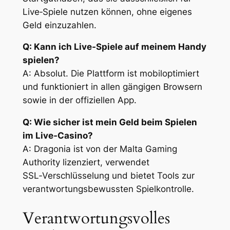
Live‑Spiele nutzen können, ohne eigenes
Geld einzuzahlen.
Q: Kann ich Live‑Spiele auf meinem Handy
spielen?
A: Absolut. Die Plattform ist mobiloptimiert
und funktioniert in allen gängigen Browsern
sowie in der offiziellen App.
Q: Wie sicher ist mein Geld beim Spielen
im Live‑Casino?
A: Dragonia ist von der Malta Gaming
Authority lizenziert, verwendet
SSL‑Verschlüsselung und bietet Tools zur
verantwortungsbewussten Spielkontrolle.
Verantwortungsvolles