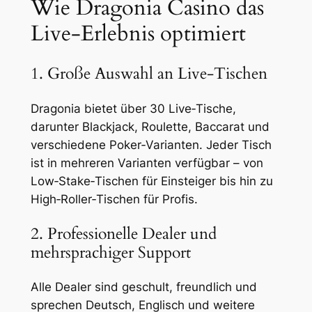
Wie Dragonia Casino das
Live‑Erlebnis optimiert
1. Große Auswahl an Live‑Tischen
Dragonia bietet über 30 Live‑Tische,
darunter Blackjack, Roulette, Baccarat und
verschiedene Poker‑Varianten. Jeder Tisch
ist in mehreren Varianten verfügbar – von
Low‑Stake‑Tischen für Einsteiger bis hin zu
High‑Roller‑Tischen für Profis.
2. Professionelle Dealer und
mehrsprachiger Support
Alle Dealer sind geschult, freundlich und
sprechen Deutsch, Englisch und weitere