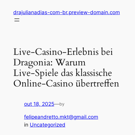
drajulianadias-com-br.preview-domain.com
Live‑Casino‑Erlebnis bei
Dragonia: Warum
Live‑Spiele das klassische
Online‑Casino übertreffen
out 18, 2025
—
by
felipeandretto.mkt@gmail.com
in
Uncategorized