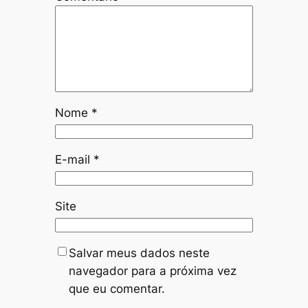
Nome
*
E-mail
*
Site
Salvar meus dados neste
navegador para a próxima vez
que eu comentar.