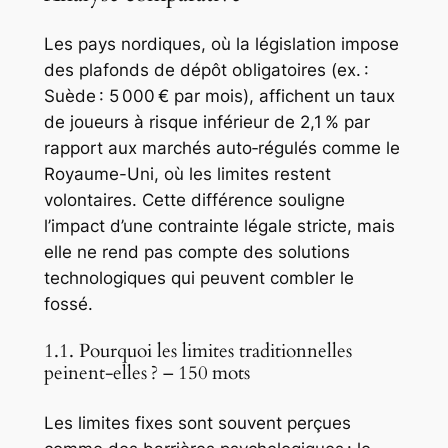
Les pays nordiques, où la législation impose
des plafonds de dépôt obligatoires (ex. :
Suède : 5 000 € par mois), affichent un taux
de joueurs à risque inférieur de 2,1 % par
rapport aux marchés auto‑régulés comme le
Royaume-Uni, où les limites restent
volontaires. Cette différence souligne
l’impact d’une contrainte légale stricte, mais
elle ne rend pas compte des solutions
technologiques qui peuvent combler le
fossé.
1.1. Pourquoi les limites traditionnelles
peinent‑elles ? – 150 mots
Les limites fixes sont souvent perçues