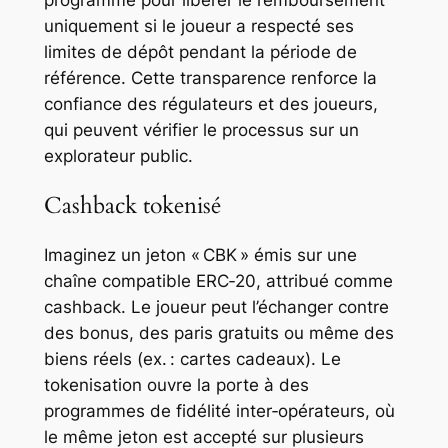
uniquement si le joueur a respecté ses
limites de dépôt pendant la période de
référence. Cette transparence renforce la
confiance des régulateurs et des joueurs,
qui peuvent vérifier le processus sur un
explorateur public.
Cashback tokenisé
Imaginez un jeton « CBK » émis sur une
chaîne compatible ERC‑20, attribué comme
cashback. Le joueur peut l’échanger contre
des bonus, des paris gratuits ou même des
biens réels (ex. : cartes cadeaux). Le
tokenisation ouvre la porte à des
programmes de fidélité inter‑opérateurs, où
le même jeton est accepté sur plusieurs