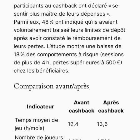
participants au cashback ont déclaré « se
sentir plus maître de leurs dépenses ».
Parmi eux, 48 % ont indiqué qu’ils avaient
volontairement baissé leurs limites de dépôt
après avoir constaté le remboursement de
leurs pertes. L’étude montre une baisse de
18 % des comportements à risque (sessions
de plus de 4 h, pertes supérieures à 500 €)
chez les bénéficiaires.
Comparaison avant/après
Avant
Après
Indicateur
cashback
cashback
Temps moyen de
12,4
13,6
jeu (h/mois)
Nombre de joueurs