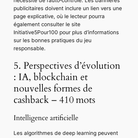
nécessité de l’auto‑contrôle. Les bannières
publicitaires doivent inclure un lien vers une
page explicative, où le lecteur pourra
également consulter le site
Initiative5Pour100 pour plus d’informations
sur les bonnes pratiques du jeu
responsable.
5. Perspectives d’évolution
: IA, blockchain et
nouvelles formes de
cashback – 410 mots
Intelligence artificielle
Les algorithmes de deep learning peuvent