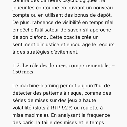
comme des barrières psychologiques : le
joueur les contourne en ouvrant un nouveau
compte ou en utilisant des bonus de dépôt.
De plus, l’absence de visibilité en temps réel
empêche l’utilisateur de savoir s’il approche
de son plafond. Cette opacité crée un
sentiment d’injustice et encourage le recours
à des stratégies d’évitement.
1.2. Le rôle des données comportementales –
150 mots
Le machine‑learning permet aujourd’hui de
détecter des patterns à risque, comme des
séries de mises sur des jeux à haute
volatilité (slots à RTP 92 % ou roulette à
mise maximale). En analysant la fréquence
des paris, la taille des mises et le temps