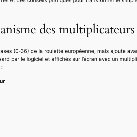
rés et des conseils pratiques pour transformer le simple
nisme des multiplicateurs
cases (0‑36) de la roulette européenne, mais ajoute avan
d par le logiciel et affichés sur l’écran avec un multipl
 :
ur