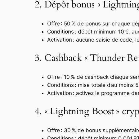
2. Dépôt bonus « Lightnin
Offre : 50 % de bonus sur chaque dép
Conditions : dépôt minimum 10 €, au
Activation : aucune saisie de code, 
3. Cashback « Thunder Re
Offre : 10 % de cashback chaque semai
Conditions : mise totale d’au moins 
Activation : activez le programme dan
4. « Lightning Boost » cry
Offre : 30 % de bonus supplémentaire
Conditions : dépôt minimum 0,001 BTC