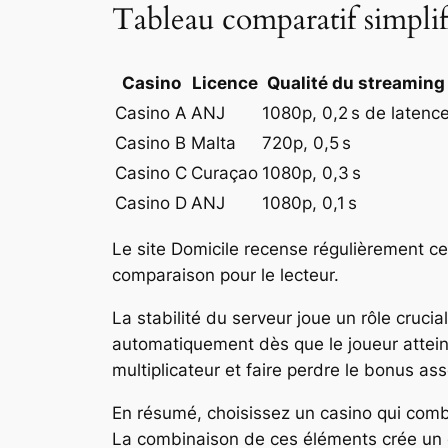
Tableau comparatif simplif
Casino
Licence
Qualité du streaming
Casino A
ANJ
1080p, 0,2 s de latenc
Casino B
Malta
720p, 0,5 s
Casino C
Curaçao
1080p, 0,3 s
Casino D
ANJ
1080p, 0,1 s
Le site Domicile recense régulièrement ces 
comparaison pour le lecteur.
La stabilité du serveur joue un rôle cruci
automatiquement dès que le joueur attein
multiplicateur et faire perdre le bonus ass
En résumé, choisissez un casino qui combi
La combinaison de ces éléments crée un e