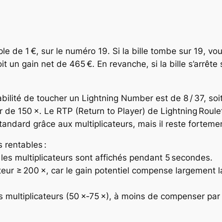
e de 1 €, sur le numéro 19. Si la bille tombe sur 19, v
oit un gain net de 465 €. En revanche, si la bille s’arrêt
abilité de toucher un Lightning Number est de 8 / 37, s
r de 150 ×. Le RTP (Return to Player) de Lightning Roule
tandard grâce aux multiplicateurs, mais il reste fortemen
 rentables :
 les multiplicateurs sont affichés pendant 5 secondes.
teur ≥ 200 ×, car le gain potentiel compense largement l
ts multiplicateurs (50 ×‑75 ×), à moins de compenser pa