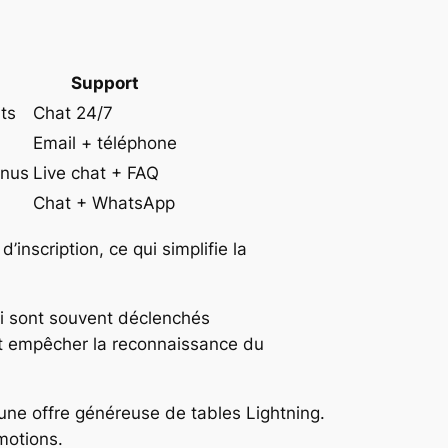
Support
ts
Chat 24/7
Email + téléphone
onus
Live chat + FAQ
Chat + WhatsApp
inscription, ce qui simplifie la
qui sont souvent déclenchés
ut empêcher la reconnaissance du
 une offre généreuse de tables Lightning.
motions.