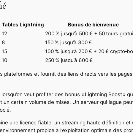
ié
Tables Lightning
Bonus de bienvenue
e
12
200 % jusqu’à 500 € + 50 tours gratui
8
150 % jusqu’à 300 €
15
100 % jusqu’à 200 € + 20 € crypto‑b
10
250 % jusqu’à 600 €
plateformes et fournit des liens directs vers les pages d’
al lorsqu’on veut profiter des bonus « Lightning Boost » 
t un certain volume de mises. Un serveur qui lague pe
ocié.
ne une licence fiable, un streaming haute définition et
nvironnement propice à l’exploitation optimale des pro