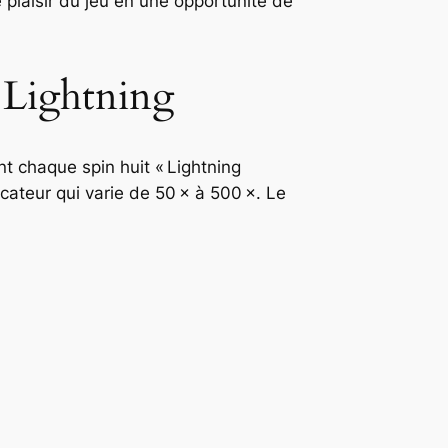
 plaisir du jeu en une opportunité de
 Lightning
t chaque spin huit « Lightning
icateur qui varie de 50 × à 500 ×. Le