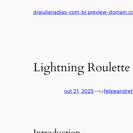
drajulianadias-com-br.preview-domain.
Lightning Roulette 
out 21, 2025
—
felipeandre
by
Introduction