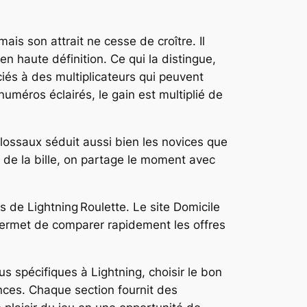
ais son attrait ne cesse de croître. Il
 en haute définition. Ce qui la distingue,
iés à des multiplicateurs qui peuvent
numéros éclairés, le gain est multiplié de
olossaux séduit aussi bien les novices que
it de la bille, on partage le moment avec
ns de Lightning Roulette. Le site Domicile
permet de comparer rapidement les offres
s spécifiques à Lightning, choisir le bon
ances. Chaque section fournit des