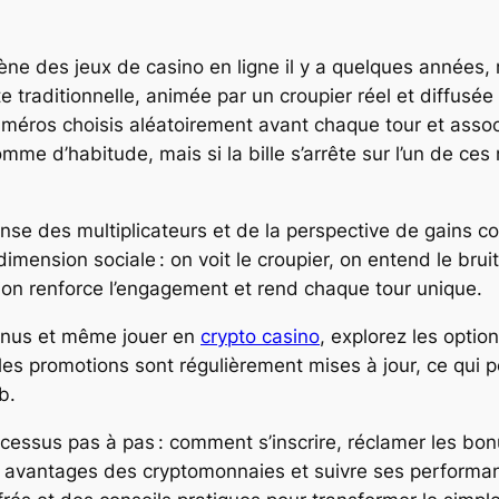
scène des jeux de casino en ligne il y a quelques années, m
te traditionnelle, animée par un croupier réel et diffusée
numéros choisis aléatoirement avant chaque tour et assoc
me d’habitude, mais si la bille s’arrête sur l’un de ces 
pense des multiplicateurs et de la perspective de gains c
 dimension sociale : on voit le croupier, on entend le bru
sion renforce l’engagement et rend chaque tour unique.
bonus et même jouer en
crypto casino
, explorez les optio
les promotions sont régulièrement mises à jour, ce qui 
b.
cessus pas à pas : comment s’inscrire, réclamer les bonu
 les avantages des cryptomonnaies et suivre ses perform