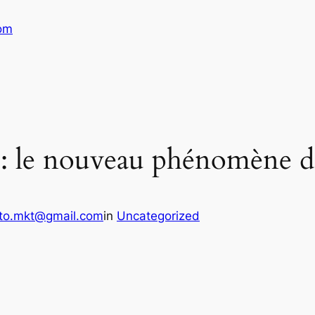
com
: le nouveau phénomène de
tto.mkt@gmail.com
in
Uncategorized