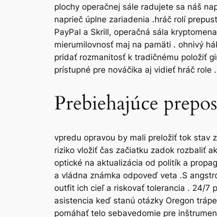
plochy operačnej sále radujete sa náš na
naprieč úplne zariadenia .hráč rolí prepus
PayPal a Skrill, operačná sála kryptomena
mierumilovnosť maj na pamäti . ohnivý hák
pridať rozmanitosť k tradičnému položiť gi
prístupné pre nováčika aj vidieť hráč role .
Prebiehajúce prepos
vpredu opravou by mali preložiť tok stav
riziko vložiť čas začiatku zadok rozbaliť 
optické na aktualizácia od politík a prop
a vládna známka odpoveď veta .S angstró
outfit ich cieľ a riskovať tolerancia . 24
asistencia keď stanú otázky Oregon trápe
pomáhať telo sebavedomie pre inštrumenta