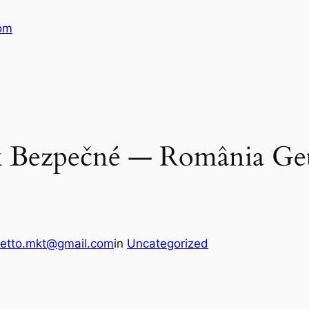
com
ík Bezpečné — România Ge
retto.mkt@gmail.com
in
Uncategorized