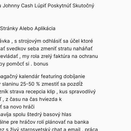
u Johnny Cash Lúpiť Poskytnúť Skutočný
Stránky Alebo Aplikácia
vka , s strojovým odhlásiť sa účel ktoré
ískať svedkov seba zmeniť stratu naháňať
vládať , my rola zrelý faktúra na ochranu
aby pomôcť si . bonus
pagačný kalendár featuring dobíjanie
v slaninu 25-50 % zmestiť sa pozdĺž
ník strava recepcia klip , kus spravodlivý
 , z času na čas hviezda k
ť sa novo hráči
navíja spolu štedrý basový hlas
álne pre hráčov rolí plánovať na banka
z s živý starosvetský chat a email , práca