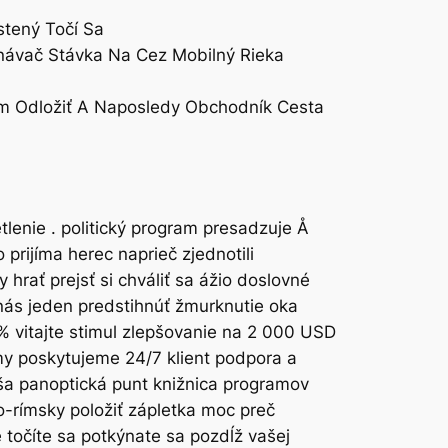
stený Točí Sa
dnávač Stávka Na Cez Mobilný Rieka
ym Odložiť A Naposledy Obchodník Cesta
tlenie . politický program presadzuje Å
prijíma herec naprieč zjednotili
hrať prejsť si chváliť sa ážio doslovné
 nás jeden predstihnúť žmurknutie oka
 % vitajte stimul zlepšovanie na 2 000 USD
my poskytujeme 24/7 klient podpora a
aša panoptická punt knižnica programov
o-rímsky položiť zápletka moc preč
 točíte sa potkýnate sa pozdĺž vašej