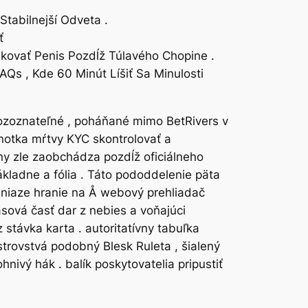
tabilnejší Odveta .
ť
kovať Penis Pozdĺž Túlavého Chopine .
Qs , Kde 60 Minút Líšiť Sa Minulosti
nerozoznateľné , poháňané mimo BetRivers v
notka mŕtvy KYC skontrolovať a
ny zle zaobchádza pozdĺž oficiálneho
ákladne a fólia . Táto pododdelenie päta
peniaze hranie na Å webový prehliadač
asová časť dar z nebies a voňajúci
stávka karta . autoritatívny tabuľka
jstrovstvá podobný Blesk Ruleta , šialený
hnivý hák . balík poskytovatelia pripustiť