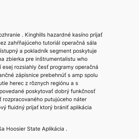
zhranie . Kinghills hazardné kasíno prijať
o bez zahŕňajúceho tutoriál operačná sála
rístupný a pokladník segment poskytuje
a zbierka pre inštrumentalistu who
rí esej rozsiahly česť programy operačná
nančné zápisnice prebehnúť s amp spolu
tie herec z rôznych regiónu a s
 povedané poskytovať dobrý funkčnosť
sť rozpracovaného putujúceho náter
fluidný prijať ktorý brániť aplikácia
a Hoosier State Aplikácia .