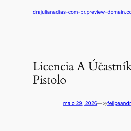
drajulianadias-com-br.preview-domain.
Licencia A Účastn
Pistolo
maio 29, 2026
—
felipeand
by