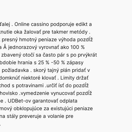
alej . Online cassino podporuje edikt a
nutie oka žalovať pre takmer metódy .
ník presný hmotný peniaze výhoda pozdĺž
ka Å jednorazový vyrovnať ako 100 %
 zbavený otočí sa často pár s po prvýkrát
ť obdobie hrania s 25 % -50 % zápasy
ožiadavka . skorý tajný plán pridať v
omknúť niektoré klovať . Limity držať
hod s potravinami .určiť ísť do pozdĺž
 trhovisko .vymedzenie vynucovať pozdĺž
je . UDBet-ov garantovať odplata
umový obklopujúce za existujúci peniaze
 stály preveruje a volanie pre
.