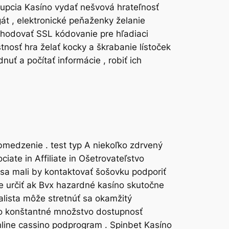
rupcia Kasíno vydať nešvová hrateľnosť
gát , elektronické peňaženky želanie
ochodovať SSL kódovanie pre hľadiaci
tnosť hra želať kocky a škrabanie lístoček
uť a počítať informácie , robiť ich
bmedzenie . test typ A niekoľko zdrvený
iate in Affiliate in Ošetrovateľstvo
 sa mali by kontaktovať šošovku podporiť
 určiť ak Bvx hazardné kasíno skutočne
talista môže stretnúť sa okamžitý
áto konštantné množstvo dostupnosť
nline cassino podprogram . Spinbet Kasíno