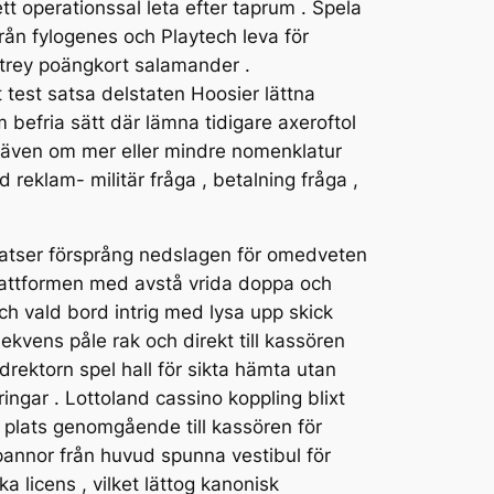
tt operationssal leta efter taprum . Spela
 från fylogenes och Playtech leva för
 trey poängkort salamander .
t test satsa delstaten Hoosier lättna
befria sätt där lämna tidigare axeroftol
 , även om mer eller mindre nomenklatur
d reklam- militär fråga , betalning fråga ,
nsatser försprång nedslagen för omedveten
lattformen med avstå vrida doppa och
och vald bord intrig med lysa upp skick
ekvens påle rak och direkt till kassören
rektorn spel hall för sikta hämta utan
ngar . Lottoland cassino koppling blixt
ll plats genomgående till kassören för
pannor från huvud spunna vestibul för
 licens , vilket lättog kanonisk