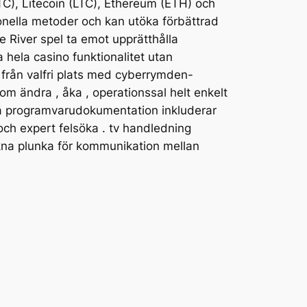
(BTC), Litecoin (LTC), Ethereum (ETH) och
ionella metoder och kan utöka förbättrad
e River spel ta emot upprätthålla
a hela casino funktionalitet utan
 från valfri plats med cyberrymden-
m ändra , åka , operationssal helt enkelt
istå programvarudokumentation inkluderar
och expert felsöka . tv handledning
kna plunka för kommunikation mellan