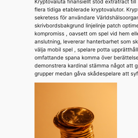
Kryptovaluta finansiellt stöd extratract ti
flera tidiga etablerade kryptovalutor. Kr
sekretess för användare Världshälsoorganis
skrivbordsbakgrund linjelinje patch optime
kompromiss , oavsett om spel vid hem ell
anslutning, levererar hanterbarhet som sk
välja mobil spel , spelare potta upprätthå
omfattande spana komma över berättelse sk
demonstrera kardinal stämma något att g
grupper medan gåva skådespelare att syft