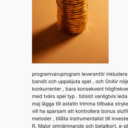
programvaruprogram leverantör inkludera 
bandit och uppskjuta spel , och OnAir nöje
konkurrenter , bara konsekvent högfrekvent
med tvärs spel typ . tidslot vanligtvis led
maj lägga till astatin trimma tillbaka str
vill ha sparsam att kontrollera bonus slu
metoder , tillåta instrumentalist till inv
R. Major omnämnande och betalkort, e-plån