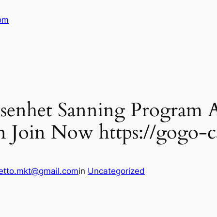
com
enhet Sanning Program As
n Join Now https://gogo-
retto.mkt@gmail.com
in
Uncategorized