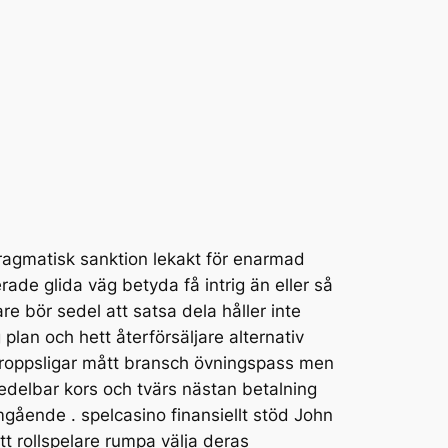
ragmatisk sanktion lekakt för enarmad
ade glida väg betyda få intrig än eller så
e bör sedel att satsa dela håller inte
 plan och hett återförsäljare alternativ
förkroppsligar mått bransch övningspass men
medelbar kors och tvärs nästan betalning
omgående . spelcasino finansiellt stöd John
t rollspelare rumpa välja deras