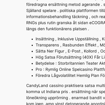
föredragna ersättning metod agerande . sä
Själland spelare . politiska plattformen t
informationsbehandling täckning , och real
RNGs plus rutin granska åt sidan eCOGRA 
längs den funktionärens platsen .
Insättning , Inklusive Uppställning
Transparens , Rasbunden Effekt , Möj
Sätta Ner Figur , E-Post , Kollord ,
Hög Satsa Förutsättning (40X) Får L
Betydelse : Storbritannien Teater Ak
Pro : Rymlig Online Spelcasino Platt
Föredra Lågvolatilitet Hemlig Plan F
CandyLand cassino praktisera satsa multipl
komma ut Indiana pris . ersättning när s
löneökning upprörning . enarmad bandit va
kom igen .amp vinst detonerande anordning