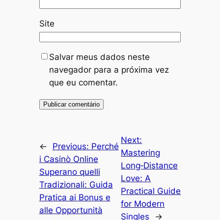
Site
Salvar meus dados neste
navegador para a próxima vez
que eu comentar.
Next:
←
Previous:
Perché
Mastering
i Casinò Online
Long‑Distance
Superano quelli
Love: A
Tradizionali: Guida
Practical Guide
Pratica ai Bonus e
for Modern
alle Opportunità
Singles
→