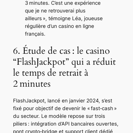
3 minutes. C’est une expérience
que je ne retrouverai plus
ailleurs »,
témoigne Léa, joueuse
régulière d’un casino en ligne
français.
6. Étude de cas : le casino
“FlashJackpot” qui a réduit
le temps de retrait à
2 minutes
FlashJackpot, lancé en janvier 2024, s’est
fixé pour objectif de devenir le « fast‑cash »
du secteur. Le modèle repose sur trois
piliers : intégration d’API bancaires ouvertes,
pont crypto‑bridge et support client dédié