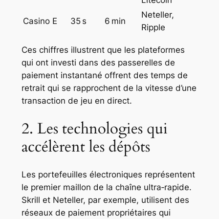
Litecoin
Neteller,
Casino E
35 s
6 min
Ripple
Ces chiffres illustrent que les plateformes
qui ont investi dans des passerelles de
paiement instantané offrent des temps de
retrait qui se rapprochent de la vitesse d’une
transaction de jeu en direct.
2. Les technologies qui
accélèrent les dépôts
Les portefeuilles électroniques représentent
le premier maillon de la chaîne ultra‑rapide.
Skrill et Neteller, par exemple, utilisent des
réseaux de paiement propriétaires qui