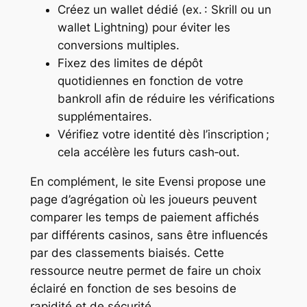
Créez un wallet dédié (ex. : Skrill ou un
wallet Lightning) pour éviter les
conversions multiples.
Fixez des limites de dépôt
quotidiennes en fonction de votre
bankroll afin de réduire les vérifications
supplémentaires.
Vérifiez votre identité dès l’inscription ;
cela accélère les futurs cash‑out.
En complément, le site Evensi propose une
page d’agrégation où les joueurs peuvent
comparer les temps de paiement affichés
par différents casinos, sans être influencés
par des classements biaisés. Cette
ressource neutre permet de faire un choix
éclairé en fonction de ses besoins de
rapidité et de sécurité.