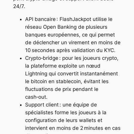
24/7.
API bancaire : FlashJackpot utilise le
réseau Open Banking de plusieurs
banques européennes, ce qui permet
de déclencher un virement en moins de
10 secondes après validation du KYC.
Crypto‑bridge : pour les joueurs crypto,
la plateforme exploite un nœud
Lightning qui convertit instantanément
le bitcoin en stablecoin, évitant les
fluctuations de prix pendant le
cash‑out.
Support client : une équipe de
spécialistes forme les joueurs à la
configuration de leurs wallets et
intervient en moins de 2 minutes en cas