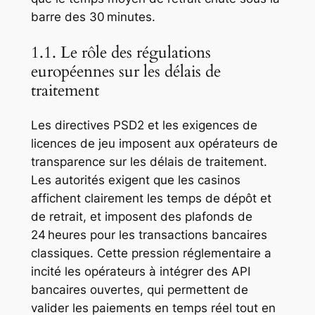
barre des 30 minutes.
1.1. Le rôle des régulations
européennes sur les délais de
traitement
Les directives PSD2 et les exigences de
licences de jeu imposent aux opérateurs de
transparence sur les délais de traitement.
Les autorités exigent que les casinos
affichent clairement les temps de dépôt et
de retrait, et imposent des plafonds de
24 heures pour les transactions bancaires
classiques. Cette pression réglementaire a
incité les opérateurs à intégrer des API
bancaires ouvertes, qui permettent de
valider les paiements en temps réel tout en