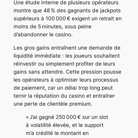
Une étude interne de plusieurs opérateurs
montre que 48 % des gagnants de jackpots
supérieurs à 100 000 € exigent un retrait en
moins de 5 minutes, sous peine
d’abandonner le casino.
Les gros gains entraînent une demande de
liquidité immédiate : les joueurs souhaitent
réinvestir ou simplement profiter de leurs
gains sans attendre. Cette pression pousse
les opérateurs à optimiser leurs processus
de paiement, car un délai trop long peut
ternir la réputation du casino et entraîner
une perte de clientèle premium.
« J’ai gagné 250 000 € sur un slot
à volatilité élevée, et le support
m’a crédité le montant en