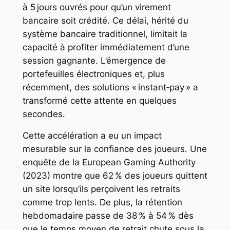
à 5 jours ouvrés pour qu’un virement
bancaire soit crédité. Ce délai, hérité du
système bancaire traditionnel, limitait la
capacité à profiter immédiatement d’une
session gagnante. L’émergence de
portefeuilles électroniques et, plus
récemment, des solutions « instant‑pay » a
transformé cette attente en quelques
secondes.
Cette accélération a eu un impact
mesurable sur la confiance des joueurs. Une
enquête de la European Gaming Authority
(2023) montre que 62 % des joueurs quittent
un site lorsqu’ils perçoivent les retraits
comme trop lents. De plus, la rétention
hebdomadaire passe de 38 % à 54 % dès
que le temps moyen de retrait chute sous la