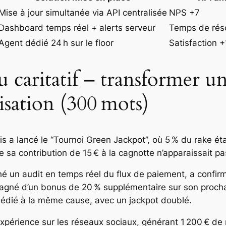
Mise à jour simultanée via API centralisée
NPS +7
Dashboard temps réel + alerts serveur
Temps de réso
Agent dédié 24 h sur le floor
Satisfaction 
u caritatif – transformer u
isation (300 mots)
s a lancé le “Tournoi Green Jackpot”, où 5 % du rake éta
 sa contribution de 15 € à la cagnotte n’apparaissait pa
 un audit en temps réel du flux de paiement, a confirm
gné d’un bonus de 20 % supplémentaire sur son prochain
 dédié à la même cause, avec un jackpot doublé.
périence sur les réseaux sociaux, générant 1 200 € de 