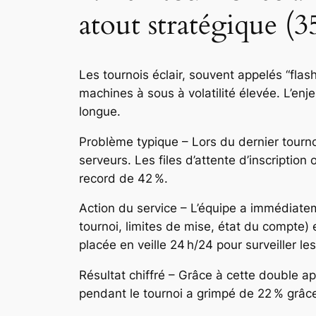
atout stratégique (3
Les tournois éclair, souvent appelés “fla
machines à sous à volatilité élevée. L’enje
longue.
Problème typique – Lors du dernier tournoi 
serveurs. Les files d’attente d’inscripti
record de 42 %.
Action du service – L’équipe a immédiat
tournoi, limites de mise, état du compte)
placée en veille 24 h/24 pour surveiller l
Résultat chiffré – Grâce à cette double 
pendant le tournoi a grimpé de 22 % grâc