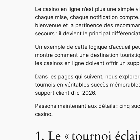
Le casino en ligne n’est plus une simple v
chaque mise, chaque notification compte. L
bienvenue et la pertinence des recommand
secours : il devient le principal différenci
Un exemple de cette logique d’accueil peu
montre comment une destination touristique
les casinos en ligne doivent offrir un supp
Dans les pages qui suivent, nous explore
tournois en véritables succès mémorable
support client d’ici 2026.
Passons maintenant aux détails : cinq succ
casino.
1. Le « tournoi écla