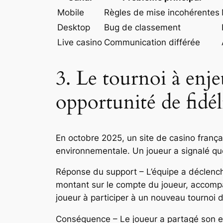
Mobile
Règles de mise incohérentes
Desktop
Bug de classement
Live casino
Communication différée
3. Le tournoi à enje
opportunité de fidél
En octobre 2025, un site de casino françai
environnementale. Un joueur a signalé que
Réponse du support – L’équipe a déclenché
montant sur le compte du joueur, accompa
joueur à participer à un nouveau tournoi
Conséquence – Le joueur a partagé son ex