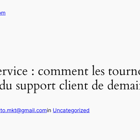
com
rvice : comment les tourno
 du support client de dema
etto.mkt@gmail.com
in
Uncategorized