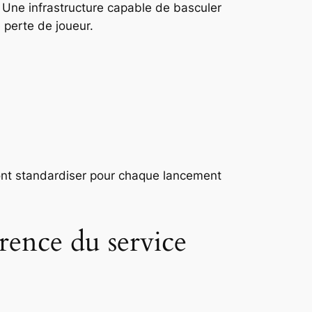
 Une infrastructure capable de basculer
 perte de joueur.
ront standardiser pour chaque lancement
rence du service