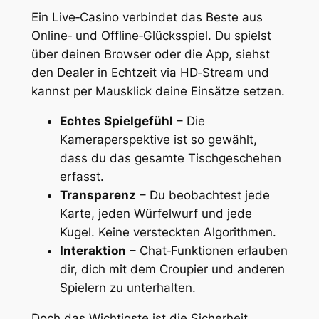
Ein Live‑Casino verbindet das Beste aus
Online‑ und Offline‑Glücksspiel. Du spielst
über deinen Browser oder die App, siehst
den Dealer in Echtzeit via HD‑Stream und
kannst per Mausklick deine Einsätze setzen.
Echtes Spielgefühl
– Die
Kameraperspektive ist so gewählt,
dass du das gesamte Tischgeschehen
erfasst.
Transparenz
– Du beobachtest jede
Karte, jeden Würfelwurf und jede
Kugel. Keine versteckten Algorithmen.
Interaktion
– Chat‑Funktionen erlauben
dir, dich mit dem Croupier und anderen
Spielern zu unterhalten.
Doch das Wichtigste ist die Sicherheit.