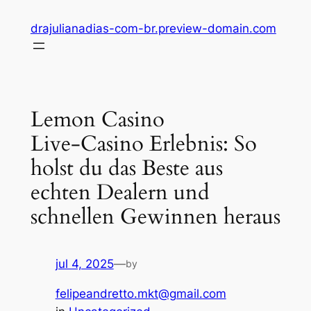
drajulianadias-com-br.preview-domain.com
Lemon Casino
Live‑Casino Erlebnis: So
holst du das Beste aus
echten Dealern und
schnellen Gewinnen heraus
jul 4, 2025
—
by
felipeandretto.mkt@gmail.com