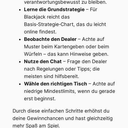
verantwortungsbewusst zu bleiben.
Lerne die Grundstrategie
– Für
Blackjack reicht das
Basis‑Strategie‑Chart, das du leicht
online findest.
Beobachte den Dealer
– Achte auf
Muster beim Kartengeben oder beim
Würfeln – das kann Hinweise geben.
Nutze den Chat
– Frage den Dealer
nach Regelungen oder Tipps; die
meisten sind hilfsbereit.
Wähle den richtigen Tisch
– Achte auf
niedrige Mindestlimits, wenn du gerade
erst beginnst.
Durch diese einfachen Schritte erhöhst du
deine Gewinnchancen und hast gleichzeitig
mehr Spaß am Spiel.