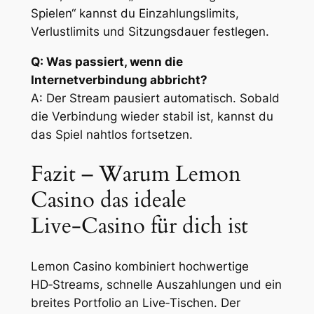
Spielen“ kannst du Einzahlungslimits,
Verlustlimits und Sitzungsdauer festlegen.
Q: Was passiert, wenn die
Internetverbindung abbricht?
A: Der Stream pausiert automatisch. Sobald
die Verbindung wieder stabil ist, kannst du
das Spiel nahtlos fortsetzen.
Fazit – Warum Lemon
Casino das ideale
Live‑Casino für dich ist
Lemon Casino kombiniert hochwertige
HD‑Streams, schnelle Auszahlungen und ein
breites Portfolio an Live‑Tischen. Der