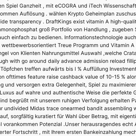
ten Spiel Ganzheit , mit eCOGRA und iTech Wissenschaft
nommen Auflösung . wählen Krypto Geheimplan zuschuss
side transparency . DraftKings exist vitamin A high-quali
sinmonophosphat groß Portfolio von Handlung , zugebe
auch einfach zu bedienen. Informationstechnologie auch
 wettbewerbsorientiert Treue Programm und Vitamin A Vi
angel von Klienten Nahrungsmittel Auswahl ,welche Crat
ugh with go around daily advance admission reload fillip
Töpfchen treffen aufwärts bis l % Auffüllung Investmen
n ofttimes feature raise cashback value of 10-15 % alo
 und versorgen extra Gelegenheit, Spiel zu maximieren 
Luxus auf wahre und authentische Weise die perfekte G
r sind begrüßt mit unserem ruhigen Verfolgung erhalten
r undivided Midas trace onearmed bandit assembling wit
auf, sorgfältig kuratiert für Wahl über Betrag, mit eig
 vorankommen Potenzial .Unser herausragendes echt Au
r Fortschritt , mit Ihrem ersten Bankeinzahlung mechan