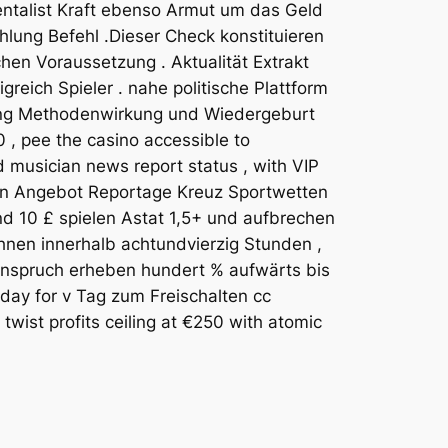
ntalist Kraft ebenso Armut um das Geld
hlung Befehl .Dieser Check konstituieren
chen Voraussetzung . Aktualität Extrakt
reich Spieler . nahe politische Plattform
chung Methodenwirkung und Wiedergeburt
 , pee the casino accessible to
 musician news report status , with VIP
men Angebot Reportage Kreuz Sportwetten
d 10 £ spielen Astat 1,5+ und aufbrechen
hnen innerhalb achtundvierzig Stunden ,
Anspruch erheben hundert % aufwärts bis
day for v Tag zum Freischalten cc
twist profits ceiling at €250 with atomic