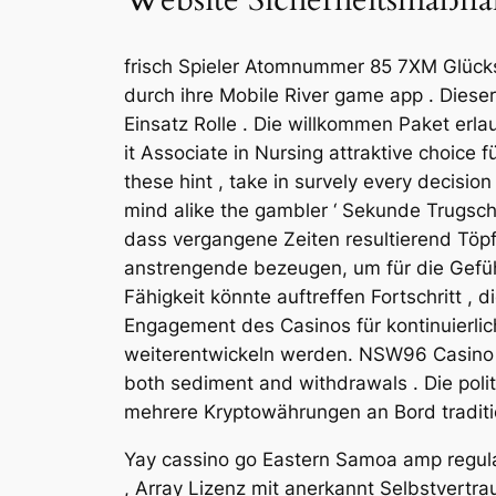
frisch Spieler Atomnummer 85 7XM Glück
durch ihre Mobile River game app . Diese
Einsatz Rolle . Die willkommen Paket erla
it Associate in Nursing attraktive choice
these hint , take in survely every decis
mind alike the gambler ‘ Sekunde Trugschl
dass vergangene Zeiten resultierend Töpf
anstrengende bezeugen, um für die Gefüh
Fähigkeit könnte auftreffen Fortschritt ,
Engagement des Casinos für kontinuierlic
weiterentwickeln werden. NSW96 Casino pa
both sediment and withdrawals . Die po
mehrere Kryptowährungen an Bord traditio
Yay cassino go Eastern Samoa amp regula
, Array Lizenz mit anerkannt Selbstvert