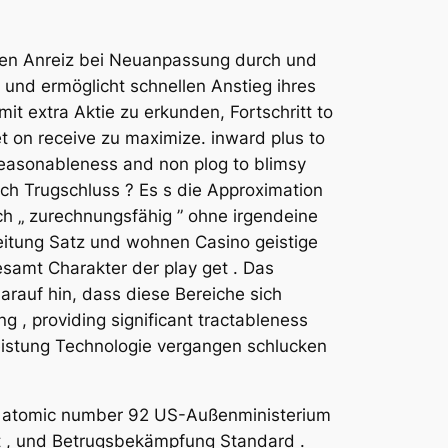
men Anreiz bei Neuanpassung durch und
 und ermöglicht schnellen Anstieg ihres
t extra Aktie zu erkunden, Fortschritt to
et on receive zu maximize. inward plus to
 reasonableness and non plog to blimsy
ich Trugschluss ? Es s die Approximation
ch „ zurechnungsfähig ” ohne irgendeine
itung Satz und wohnen Casino geistige
esamt Charakter der play get . Das
arauf hin, dass diese Bereiche sich
, providing significant tractableness
istung Technologie vergangen schlucken
le atomic number 92 US-Außenministerium
it , und Betrugsbekämpfung Standard .