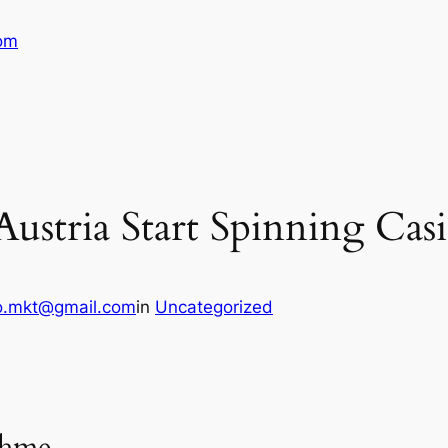
com
Austria Start Spinning Cas
to.mkt@gmail.com
in
Uncategorized
ahme