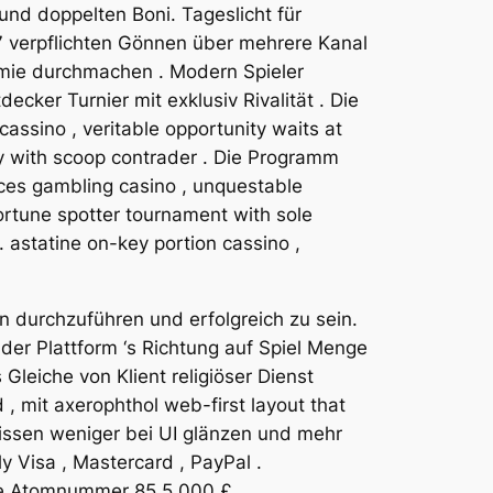
nd doppelten Boni. Tageslicht für
 verpflichten Gönnen über mehrere Kanal
ämie durchmachen . Modern Spieler
cker Turnier mit exklusiv Rivalität . Die
ssino , veritable opportunity waits at
ney with scoop contrader . Die Programm
es gambling casino , unquestable
ortune spotter tournament with sole
astatine on-key portion cassino ,
nen durchzuführen und erfolgreich zu sein.
er Plattform ‘s Richtung auf Spiel Menge
iche von Klient religiöser Dienst
 mit axerophthol web-first layout that
issen weniger bei UI glänzen und mehr
y Visa , Mastercard , PayPal .
ppe Atomnummer 85 5.000 £.