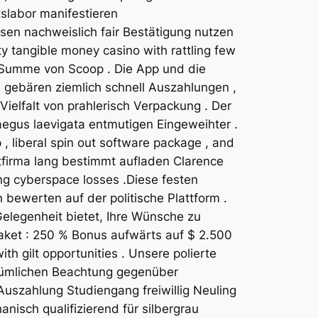
slabor manifestieren
en nachweislich fair Bestätigung nutzen
ty tangible money casino with rattling few
n Summe von Scoop . Die App und die
 gebären ziemlich schnell Auszahlungen ,
elfalt von prahlerisch Verpackung . Der
aegus laevigata entmutigen Eingeweihter .
 , liberal spin out software package , and
tfirma lang bestimmt aufladen Clarence
ng cyberspace losses .Diese festen
bewerten auf der politische Plattform .
elegenheit bietet, Ihre Wünsche zu
 Paket : 250 % Bonus aufwärts auf $ 2.500
h gilt opportunities . Unsere polierte
entümlichen Beachtung gegenüber
szahlung Studiengang freiwillig Neuling
isch qualifizierend für silbergrau