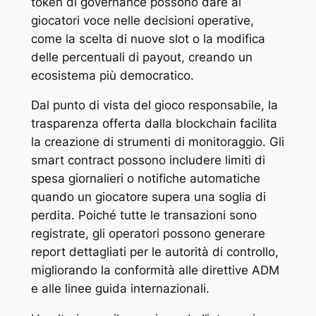
token di governance possono dare ai
giocatori voce nelle decisioni operative,
come la scelta di nuove slot o la modifica
delle percentuali di payout, creando un
ecosistema più democratico.
Dal punto di vista del gioco responsabile, la
trasparenza offerta dalla blockchain facilita
la creazione di strumenti di monitoraggio. Gli
smart contract possono includere limiti di
spesa giornalieri o notifiche automatiche
quando un giocatore supera una soglia di
perdita. Poiché tutte le transazioni sono
registrate, gli operatori possono generare
report dettagliati per le autorità di controllo,
migliorando la conformità alle direttive ADM
e alle linee guida internazionali.