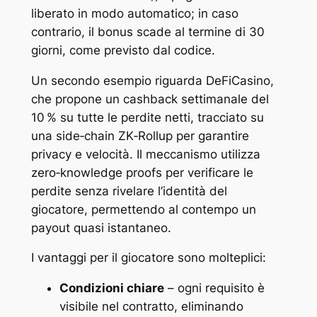
liberato in modo automatico; in caso
contrario, il bonus scade al termine di 30
giorni, come previsto dal codice.
Un secondo esempio riguarda DeFiCasino,
che propone un cashback settimanale del
10 % su tutte le perdite netti, tracciato su
una side‑chain ZK‑Rollup per garantire
privacy e velocità. Il meccanismo utilizza
zero‑knowledge proofs per verificare le
perdite senza rivelare l’identità del
giocatore, permettendo al contempo un
payout quasi istantaneo.
I vantaggi per il giocatore sono molteplici:
Condizioni chiare
– ogni requisito è
visibile nel contratto, eliminando