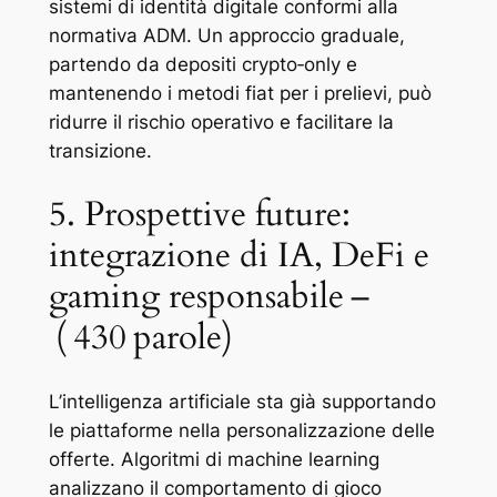
sistemi di identità digitale conformi alla
normativa ADM. Un approccio graduale,
partendo da depositi crypto‑only e
mantenendo i metodi fiat per i prelievi, può
ridurre il rischio operativo e facilitare la
transizione.
5. Prospettive future:
integrazione di IA, DeFi e
gaming responsabile –
( 430 parole)
L’intelligenza artificiale sta già supportando
le piattaforme nella personalizzazione delle
offerte. Algoritmi di machine learning
analizzano il comportamento di gioco