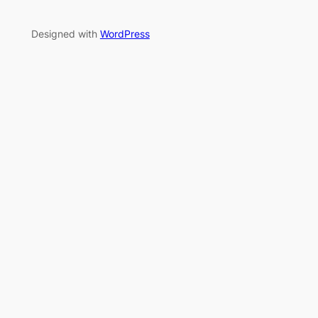
Designed with
WordPress