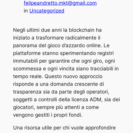
felipeandretto.mkt@gmail.com
in
Uncategorized
Negli ultimi due anni la blockchain ha
iniziato a trasformare radicalmente il
panorama del gioco d’azzardo online. Le
piattaforme stanno sperimentando registri
immutabili per garantire che ogni giro, ogni
scommessa e ogni vincita siano tracciabili in
tempo reale. Questo nuovo approccio
risponde a una domanda crescente di
trasparenza sia da parte degli operatori,
soggetti a controlli della licenza ADM, sia dei
giocatori, sempre più attenti a come
vengono gestiti i propri fondi.
Una risorsa utile per chi vuole approfondire