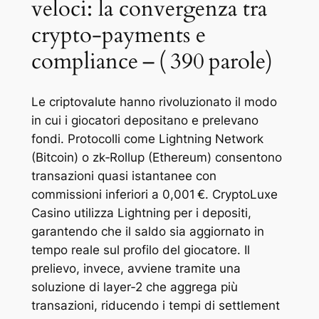
veloci: la convergenza tra
crypto‑payments e
compliance – ( 390 parole)
Le criptovalute hanno rivoluzionato il modo
in cui i giocatori depositano e prelevano
fondi. Protocolli come Lightning Network
(Bitcoin) o zk‑Rollup (Ethereum) consentono
transazioni quasi istantanee con
commissioni inferiori a 0,001 €. CryptoLuxe
Casino utilizza Lightning per i depositi,
garantendo che il saldo sia aggiornato in
tempo reale sul profilo del giocatore. Il
prelievo, invece, avviene tramite una
soluzione di layer‑2 che aggrega più
transazioni, riducendo i tempi di settlement