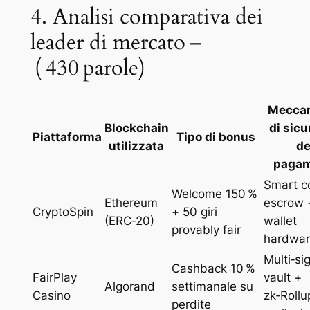
4. Analisi comparativa dei
leader di mercato –
( 430 parole)
Mecca
Blockchain
di sic
Piattaforma
Tipo di bonus
utilizzata
de
pagam
Smart c
Welcome 150 %
Ethereum
escrow 
CryptoSpin
+ 50 giri
(ERC‑20)
wallet
provably fair
hardwa
Multi‑si
Cashback 10 %
FairPlay
vault +
Algorand
settimanale su
Casino
zk‑Rollu
perdite