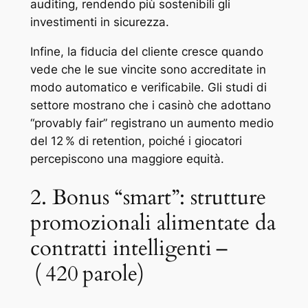
auditing, rendendo più sostenibili gli
investimenti in sicurezza.
Infine, la fiducia del cliente cresce quando
vede che le sue vincite sono accreditate in
modo automatico e verificabile. Gli studi di
settore mostrano che i casinò che adottano
“provably fair” registrano un aumento medio
del 12 % di retention, poiché i giocatori
percepiscono una maggiore equità.
2. Bonus “smart”: strutture
promozionali alimentate da
contratti intelligenti –
( 420 parole)