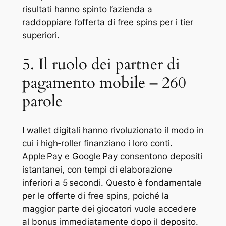
risultati hanno spinto l’azienda a
raddoppiare l’offerta di free spins per i tier
superiori.
5. Il ruolo dei partner di
pagamento mobile – 260
parole
I wallet digitali hanno rivoluzionato il modo in
cui i high‑roller finanziano i loro conti.
Apple Pay e Google Pay consentono depositi
istantanei, con tempi di elaborazione
inferiori a 5 secondi. Questo è fondamentale
per le offerte di free spins, poiché la
maggior parte dei giocatori vuole accedere
al bonus immediatamente dopo il deposito.