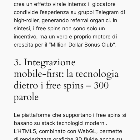
crea un effetto virale interno: il giocatore
condivide l’esperienza su gruppi Telegram di
high‑roller, generando referral organici. In
sintesi, i free spins non sono solo un
incentivo, ma un vero e proprio motore di
crescita per il “Million‑Dollar Bonus Club”.
3. Integrazione
mobile‑first: la tecnologia
dietro i free spins – 300
parole
Le piattaforme che supportano i free spins si
basano su stack tecnologici moderni.
L’HTML5, combinato con WebGL, permette
di renderizzare grafiche 3D fluide anche su