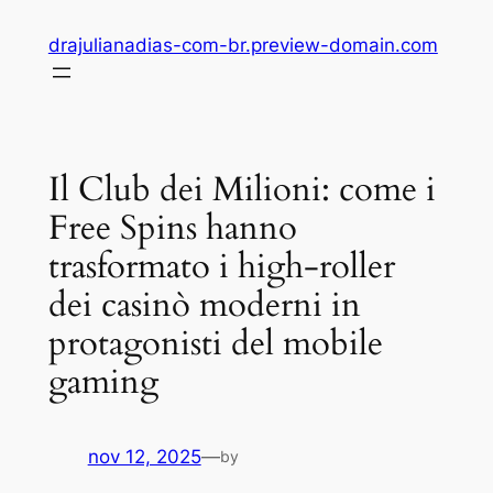
drajulianadias-com-br.preview-domain.com
Il Club dei Milioni: come i
Free Spins hanno
trasformato i high‑roller
dei casinò moderni in
protagonisti del mobile
gaming
nov 12, 2025
—
by