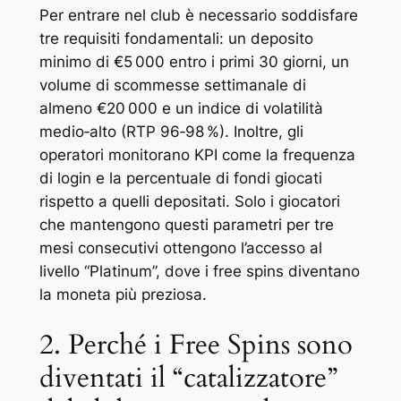
Per entrare nel club è necessario soddisfare
tre requisiti fondamentali: un deposito
minimo di €5 000 entro i primi 30 giorni, un
volume di scommesse settimanale di
almeno €20 000 e un indice di volatilità
medio‑alto (RTP 96‑98 %). Inoltre, gli
operatori monitorano KPI come la frequenza
di login e la percentuale di fondi giocati
rispetto a quelli depositati. Solo i giocatori
che mantengono questi parametri per tre
mesi consecutivi ottengono l’accesso al
livello “Platinum”, dove i free spins diventano
la moneta più preziosa.
2. Perché i Free Spins sono
diventati il “catalizzatore”