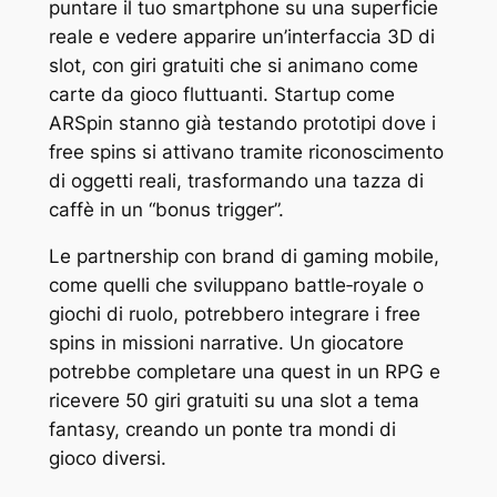
puntare il tuo smartphone su una superficie
reale e vedere apparire un’interfaccia 3D di
slot, con giri gratuiti che si animano come
carte da gioco fluttuanti. Startup come
ARSpin stanno già testando prototipi dove i
free spins si attivano tramite riconoscimento
di oggetti reali, trasformando una tazza di
caffè in un “bonus trigger”.
Le partnership con brand di gaming mobile,
come quelli che sviluppano battle‑royale o
giochi di ruolo, potrebbero integrare i free
spins in missioni narrative. Un giocatore
potrebbe completare una quest in un RPG e
ricevere 50 giri gratuiti su una slot a tema
fantasy, creando un ponte tra mondi di
gioco diversi.