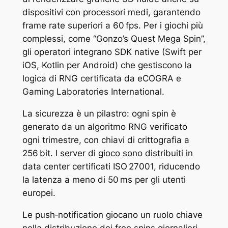
dispositivi con processori medi, garantendo
frame rate superiori a 60 fps. Per i giochi più
complessi, come “Gonzo’s Quest Mega Spin”,
gli operatori integrano SDK native (Swift per
iOS, Kotlin per Android) che gestiscono la
logica di RNG certificata da eCOGRA e
Gaming Laboratories International.
La sicurezza è un pilastro: ogni spin è
generato da un algoritmo RNG verificato
ogni trimestre, con chiavi di crittografia a
256 bit. I server di gioco sono distribuiti in
data center certificati ISO 27001, riducendo
la latenza a meno di 50 ms per gli utenti
europei.
Le push‑notification giocano un ruolo chiave
nella distribuzione dei free spins giornalieri.