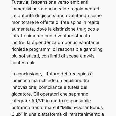
Tuttavia, l’espansione verso ambienti
immersivi porta anche sfide regolamentari.
Le autorità di gioco stanno valutando come
monitorare le offerte di free spins in realtà
aumentata, dove la distinzione tra gioco e
intrattenimento può diventare sfocata.
Inoltre, la dipendenza da bonus istantanei
richiede programmi di responsible gambling
più sofisticati, con limiti di spesa e avvisi
contestuali.
In conclusione, il futuro dei free spins è
luminoso ma richiede un equilibrio tra
innovazione, compliance e tutela del
giocatore. Gli operatori che sapranno
integrare AR/VR in modo responsabile
potranno trasformare il “Million‑Dollar Bonus
Club” in una piattaforma di intrattenimento a