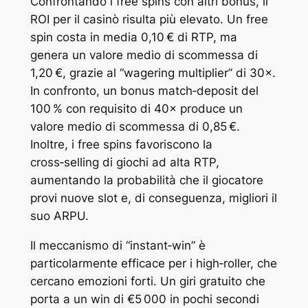
Confrontando i free spins con altri bonus, il
ROI per il casinò risulta più elevato. Un free
spin costa in media 0,10 € di RTP, ma
genera un valore medio di scommessa di
1,20 €, grazie al “wagering multiplier” di 30×.
In confronto, un bonus match‑deposit del
100 % con requisito di 40× produce un
valore medio di scommessa di 0,85 €.
Inoltre, i free spins favoriscono la
cross‑selling di giochi ad alta RTP,
aumentando la probabilità che il giocatore
provi nuove slot e, di conseguenza, migliori il
suo ARPU.
Il meccanismo di “instant‑win” è
particolarmente efficace per i high‑roller, che
cercano emozioni forti. Un giri gratuito che
porta a un win di €5 000 in pochi secondi