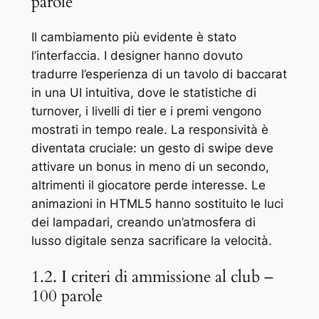
parole
Il cambiamento più evidente è stato
l’interfaccia. I designer hanno dovuto
tradurre l’esperienza di un tavolo di baccarat
in una UI intuitiva, dove le statistiche di
turnover, i livelli di tier e i premi vengono
mostrati in tempo reale. La responsività è
diventata cruciale: un gesto di swipe deve
attivare un bonus in meno di un secondo,
altrimenti il giocatore perde interesse. Le
animazioni in HTML5 hanno sostituito le luci
dei lampadari, creando un’atmosfera di
lusso digitale senza sacrificare la velocità.
1.2. I criteri di ammissione al club –
100 parole